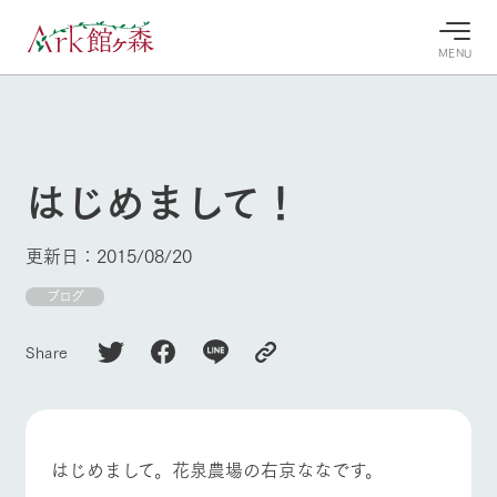
MENU
30°c
/
22°c
30°c
/
22°c
8/9
8/9
2026
2026
(日)
(日)
はじめまして！
牧場へ行
よく見られている情報
く
ホーム
更新日：2015/08/20
今日の牧
イベン
牧場の楽
場・営業
ト/フェ
しみ方
Ark館ヶ森について
ブログ
案内
ア
牧場スタッフが
本日の営業時間
Ark館ヶ森で開
季節ごとの楽し
Share
牧場に行く
や牧場の天気、
催しているイベ
み方やシーン別
ガーデンの開花
ント・フェアの
の楽しみ方をナ
状況などを毎日
情報やスケジュ
ビゲート
更新
ール
私たちの取り組み
はじめまして。花泉農場の右京ななです。
牧場トップ
今日の牧場
牧場の楽しみ方
生産品を見る