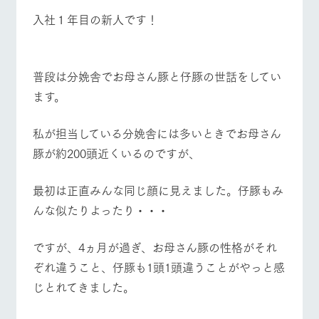
施設・体験情報
入社１年目の新人です！
ArkFarm Wedding
フラワー
動物とふ
アクティ
ガーデン
れあう
ビティ／
体験
イベント/フェア
レストラン/BBQ
フラワーガーデン
普段は分娩舎でお母さん豚と仔豚の世話をしてい
花のある美しい
触れて、感じ
ツリーハウスや
自然環境の中、
て、学ぶ。館ヶ
お知らせ
ます。
各種体験教室な
季節の移り変わ
森の雄大な自然
ど、楽しみなが
りを存分に味わ
なかで動物とふ
ブログ
ら学べる様々な
う
れあう
私が担当している分娩舎には多いときでお母さん
アクティビティ
お問い合わせ・資料請求
動物とふれあう
アクティビティ/体験
ショップ/お買い物
豚が約200頭近くいるのですが、
営業時
生産品カタログ・資料DL
間・料金
レストラ
ショップ
牧場マッ
ン
／お買い
プ
最初は正直みんな同じ顔に見えました。仔豚もみ
交通アク
English (Google Translate)
物
セス
んな似たりよったり・・・
牧場の生産品を
牧場マップのダ
牧場マップを見る
周遊バス
丹精込めて育て
知り尽くした料
ウンロード
よくいた
だく質問
た生産品をはじ
理人が腕を振
ですが、4ヵ月が過ぎ、お母さん豚の性格がそれ
ネットショップ
め、牧場産の逸
い、ビュッフェ
団体のお
品を取り揃えた
スタイルで提供
客様へ
ぞれ違うこと、仔豚も1頭1頭違うことがやっと感
店舗
ペットを
じとれてきました。
お連れの
周遊バス
お客様へ
営業時間・料金
交通アクセス