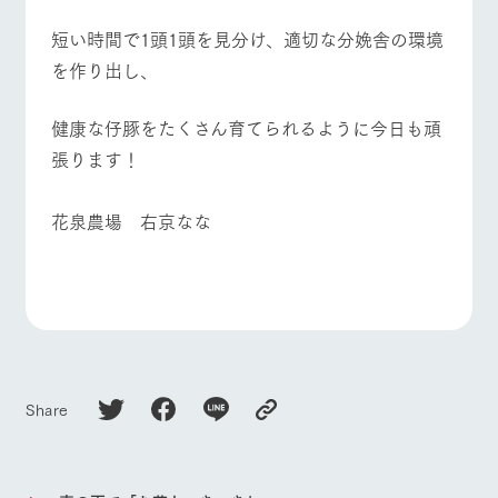
お問い合
牧場内を巡る周
わせ・資
短い時間で1頭1頭を見分け、適切な分娩舎の環境
よくあるご質問
団体のお客様へ
遊バスのご案内
料請求
を作り出し、
個人情報取扱いについて
ペットをお連れの
お問い合わせ
お客様へ
健康な仔豚をたくさん育てられるように今日も頑
張ります！
花泉農場 右京なな
Share