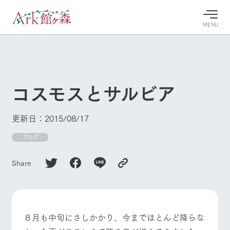
MENU
30°c
/
22°c
30°c
/
22°c
8/6
8/6
2026
2026
(木)
(木)
コスモスとサルビア
牧場へ行
よく見られている情報
く
ホーム
更新日：2015/08/17
今日の牧
イベン
牧場の楽
場・営業
ト/フェ
しみ方
Ark館ヶ森について
ブログ
案内
ア
牧場スタッフが
本日の営業時間
Ark館ヶ森で開
季節ごとの楽し
Share
牧場に行く
や牧場の天気、
催しているイベ
み方やシーン別
ガーデンの開花
ント・フェアの
の楽しみ方をナ
状況などを毎日
情報やスケジュ
ビゲート
更新
ール
私たちの取り組み
８月も中旬にさしかかり、今までほとんど降らな
生産品を見る