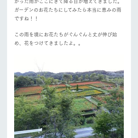
かった雨がここにきて降る日が増えてきました。
施設・体験情報
ガーデンのお花たちにしてみたら本当に恵みの雨
ArkFarm Wedding
フラワー
動物とふ
アクティ
ですね！！
ガーデン
れあう
ビティ／
体験
花のある美しい
触れて、感じ
この雨を境にお花たちがぐんぐんと丈が伸び始
牧場トップ
今日の牧場
牧場の楽しみ方
ツリーハウスや
自然環境の中、
て、学ぶ。館ヶ
お知らせ
め、花をつけてきましたよ。。
各種体験教室な
季節の移り変わ
森の雄大な自然
ど、楽しみなが
りを存分に味わ
なかで動物とふ
ブログ
ら学べる様々な
う
れあう
アクティビティ
お問い合わせ・資料請求
イベント/フェア
レストラン/BBQ
フラワーガーデン
営業時
生産品カタログ・資料DL
間・料金
レストラ
ショップ
牧場マッ
ン
／お買い
プ
交通アク
English (Google Translate)
物
セス
牧場の生産品を
牧場マップのダ
丹精込めて育て
知り尽くした料
ウンロード
よくいた
だく質問
た生産品をはじ
動物とふれあう
アクティビティ/体験
ショップ/お買い物
理人が腕を振
ネットショップ
め、牧場産の逸
い、ビュッフェ
団体のお
品を取り揃えた
スタイルで提供
客様へ
店舗
ペットを
お連れの
周遊バス
お客様へ
牧場マップを見る
周遊バス