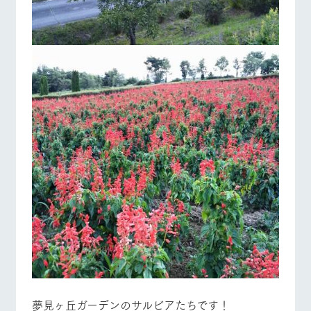
お問い合
牧場内を巡る周
わせ・資
遊バスのご案内
料請求
個人情報取扱いについて
営業時間・料金
交通アクセス
よくあるご質問
団体のお客様へ
ペットをお連れの
お問い合わせ
お客様へ
夢見ヶ丘ガーデンのサルビアたちです！