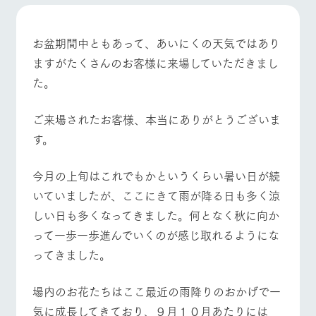
施設・体験情報
ArkFarm Wedding
フラワー
動物とふ
アクティ
お盆期間中ともあって、あいにくの天気ではあり
ガーデン
れあう
ビティ／
ますがたくさんのお客様に来場していただきまし
体験
花のある美しい
触れて、感じ
た。
ツリーハウスや
自然環境の中、
て、学ぶ。館ヶ
お知らせ
各種体験教室な
季節の移り変わ
森の雄大な自然
ど、楽しみなが
りを存分に味わ
なかで動物とふ
牧場トップ
今日の牧場
牧場の楽しみ方
ご来場されたお客様、本当にありがとうございま
ブログ
ら学べる様々な
う
れあう
す。
アクティビティ
お問い合わせ・資料請求
営業時
生産品カタログ・資料DL
間・料金
レストラ
ショップ
牧場マッ
今月の上旬はこれでもかというくらい暑い日が続
ン
／お買い
プ
交通アク
イベント/フェア
レストラン/BBQ
フラワーガーデン
English (Google Translate)
物
いていましたが、ここにきて雨が降る日も多く涼
セス
牧場の生産品を
牧場マップのダ
しい日も多くなってきました。何となく秋に向か
丹精込めて育て
知り尽くした料
ウンロード
よくいた
だく質問
た生産品をはじ
理人が腕を振
って一歩一歩進んでいくのが感じ取れるようにな
ネットショップ
め、牧場産の逸
い、ビュッフェ
団体のお
ってきました。
品を取り揃えた
スタイルで提供
客様へ
動物とふれあう
アクティビティ/体験
ショップ/お買い物
店舗
ペットを
場内のお花たちはここ最近の雨降りのおかげで一
お連れの
周遊バス
お客様へ
気に成長してきており、９月１０月あたりには