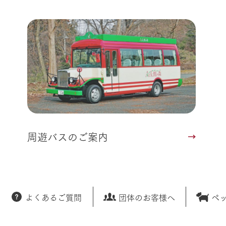
レストラン
トリー映像
生産品一覧
ショップ／お買い物
館ヶ森高原豚
牧場マップ
生産品への想
周遊バスのご案内
Arkfarm Wed
営業時間・料金
アクセス
Arkfarm 
ペットをお連れのお客様へ
よくいただく質問
周遊バスのご案内
よくあるご質問
団体のお客様へ
ペ