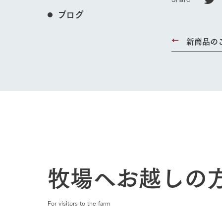
ブログ
新商品の
ホーム
Ark館ヶ
牧場へお越しの
わたしたち
1Pでわかる
農業の未来
For visitors to the farm
企業情報