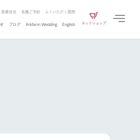
・営業状況
各種ご予約
よくいただく質問
ネットショップ
せ
ブログ
Arkfarm Wedding
English
牧場の楽しみ方
ェアの
牧場スタッフが季節ごとの楽しみ方やシーン
別の楽しみ方をナビゲート
に向けて
想い
企業情報
循環する
牧場の楽しみ方
をはじめ、私たちが
届け、
の食品はすべて、「家
1972年から時代の変革とともに
この地で挑んできた
農業のために推進し
を描く
て食べさせられるも
歩んできたArk館ヶ森のヒストリ
循環型農業のかたち
の取り組みをご紹介
る」という一貫した
ーや会社概要など、株式会社ア
で作られています。
ークにまつわる情報をご紹介し
アクティビティ／体験
ます。
フラワーガーデン