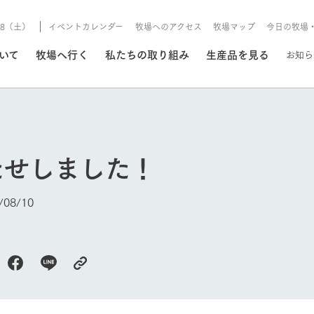
8/8（土）
イベントカレンダー
牧場へのアクセス
牧場マップ
今日の牧場
/8/8（土）
ついて
牧場へ行く
私たちの取り組み
生産品を見る
お知ら
いる情報
たせしました！
・営業案内
イベント/フェア
牧場の天気、ガーデンの開
08/10
Ark館ヶ森で開催しているイベント・フ
更新
情報やスケジュール
rk館ヶ森
わたしたちの想い
つくる
生産品一覧
農業の未来
つなげる
生産品への
今日の牧場
トーリーから、
域の豊かな自然
生きることは食べること。「食
おいしさと安心を、
健やかで笑顔溢れる毎日のため
循環型農業
食を人々に
Ark館ヶ森
報
組みまで、関連
こだわりと、厳
はいのち」の理念に込められた
まっすぐにつくる
に、安全・安心で高品質なもの
持続可能な
未来への輪
族に安心し
げながら1Pで
元、愛情を込め
想いや、農業を未来につなぐた
だけをつくっています。
ている3つ
のだけを作
紹介します。
めの使命をお伝えします。
します。
信念のもと
ーデン
動物とふれあう
レストラン/BBQ