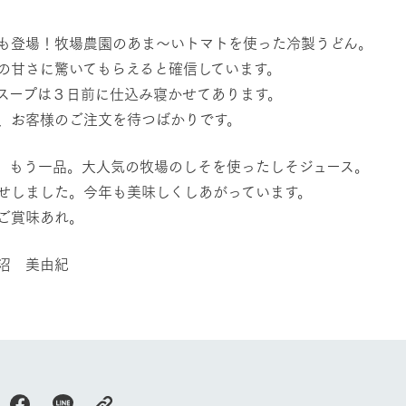
然環境の中、季節の移り変
触れて、感じて、学ぶ。館ヶ森の雄大な
う
なかで動物とふれあう
も登場！牧場農園のあま～いトマトを使った冷製うどん。
の甘さに驚いてもらえると確信しています。
アクティビティ/体験
ショップ／お買い物
スープは３日前に仕込み寝かせてあります。
り尽くした料理人が腕を振
丹精込めて育てた生産品をはじめ、牧場
、お客様のご注文を待つばかりです。
タイルで提供
逸品を取り揃えた店舗
リー映像
、もう一品。大人気の牧場のしそを使ったしそジュース。
周遊バス
せしました。今年も美味しくしあがっています。
創業50周年を
でのあゆみをま
バスのご案内
ご賞味あれ。
作いたしまし
トが開きます）
 美由紀
よくあるご質問
団体のお客様へ
ペ