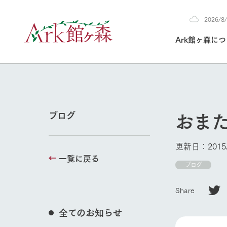
2026/
2026
Ark館ヶ森に
8/8
30°c
/
22°c
2026
(土)
Ark館ヶ森について
私たちの取り組み
生産品を見る
牧場へ行く
よく見られて
おま
ブログ
今日の牧場
本日の営業時間や
更新日：2015/
花状況などを毎日
一覧に戻る
1Pでわかる A
育てる
館ヶ森高原豚
牧場トップ
ブログ
私たちの創業ス
環境を整え、
岩手県館ヶ森地
施設・体験情
Share
事業領域・取り
豊かな命を育む
の中、徹底した
トピックを取り上
しい衛生管理の
わかりやすくご
て育てています。
全てのお知らせ
フラワーガ
イベント/フェア