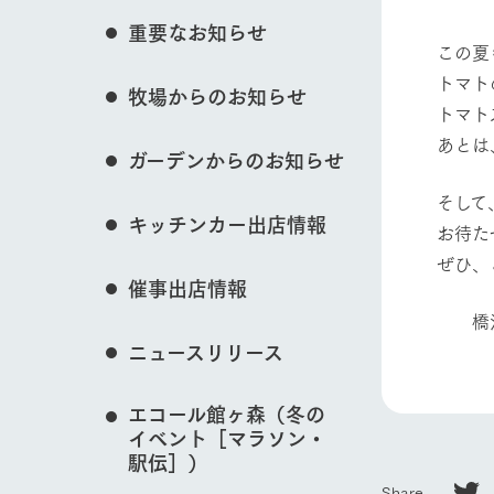
花のある美しい自
重要なお知らせ
わりを存分に味わ
この夏
営業時間・料金
トマト
牧場からのお知らせ
動物とふれあう
交通アクセス
レストラン
トマト
よくいただく質問
牧場の生産品を知
あとは
ガーデンからのお知らせ
い、ビュッフェス
団体のお客様へ
50周年ヒスト
そして
牧場マップを見る
周遊バス
ペットをお連れのお客様へ
キッチンカー出店情報
お待た
アークグループの
記念し、これま
お問い合わせ・資料請求
牧場内を巡る周遊
ぜひ、
とめた映像を制
催事出店情報
た。（動画サイ
橋沼
営業時間・料金
交通アクセス
ニュースリリース
エコール館ヶ森（冬の
イベント［マラソン・
駅伝］）
Share