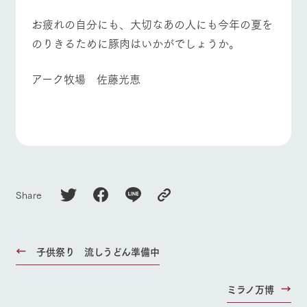
お問い合
牧場内を巡る周
わせ・資
よくあるご質問
団体のお客様へ
お疲れの自分にも、大切なあの人にも今年の夏を
遊バスのご案内
料請求
のりきるために豚肉はいかがでしょうか。
ペットをお連れの
個人情報取扱いについて
お問い合わせ
お客様へ
アーク牧場 佐藤光恵
Share
子供祭り 流しうどん準備中
ミラノ万博