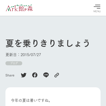
MENU
30°c
/
22°c
30°c
/
22°c
8/9
8/9
2026
2026
(日)
(日)
夏を乗りきりましょう
牧場へ行
よく見られている情報
く
ホーム
更新日：2015/07/27
今日の牧
イベン
牧場の楽
場・営業
ト/フェ
しみ方
Ark館ヶ森について
ブログ
案内
ア
牧場スタッフが
本日の営業時間
Ark館ヶ森で開
季節ごとの楽し
Share
牧場に行く
や牧場の天気、
催しているイベ
み方やシーン別
ガーデンの開花
ント・フェアの
の楽しみ方をナ
状況などを毎日
情報やスケジュ
ビゲート
更新
ール
私たちの取り組み
今年の夏は暑いですね。
牧場トップ
今日の牧場
牧場の楽しみ方
生産品を見る