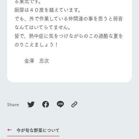
る東北です。
施設・体験情報
厨房は４０度を越えています。
ArkFarm Wedding
フラワー
動物とふ
アクティ
でも、外で作業している仲間達の事を思うと弱音
イベント/フェア
レストラン/BBQ
フラワーガーデン
ガーデン
れあう
ビティ／
なんてはいてらてません。
体験
花のある美しい
触れて、感じ
皆で、熱中症に気をつけながらのこの過酷な夏を
ツリーハウスや
自然環境の中、
て、学ぶ。館ヶ
お知らせ
のりこえましょう！
各種体験教室な
季節の移り変わ
森の雄大な自然
ど、楽しみなが
りを存分に味わ
なかで動物とふ
ブログ
動物とふれあう
アクティビティ/体験
ショップ/お買い物
ら学べる様々な
う
れあう
金澤 忠次
アクティビティ
お問い合わせ・資料請求
営業時
生産品カタログ・資料DL
間・料金
レストラ
ショップ
牧場マッ
ン
／お買い
プ
交通アク
English (Google Translate)
物
牧場マップを見る
周遊バス
セス
牧場の生産品を
牧場マップのダ
丹精込めて育て
知り尽くした料
ウンロード
よくいた
だく質問
た生産品をはじ
理人が腕を振
Share
ネットショップ
め、牧場産の逸
い、ビュッフェ
団体のお
品を取り揃えた
スタイルで提供
客様へ
店舗
ペットを
営業時間・料金
交通アクセス
お連れの
今が旬な野菜について
周遊バス
お客様へ