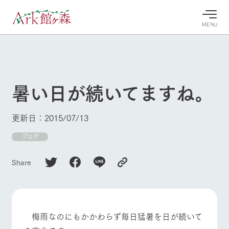
MENU
30°c
/
22°c
30°c
/
22°c
8/8
8/8
2026
2026
(土)
(土)
暑い日が続いてますね。
牧場へ行
よく見られている情報
く
ホーム
更新日：2015/07/13
今日の牧
イベン
牧場の楽
場・営業
ト/フェ
しみ方
Ark館ヶ森について
ブログ
案内
ア
牧場スタッフが
本日の営業時間
Ark館ヶ森で開
季節ごとの楽し
Share
牧場に行く
や牧場の天気、
催しているイベ
み方やシーン別
ガーデンの開花
ント・フェアの
の楽しみ方をナ
状況などを毎日
情報やスケジュ
ビゲート
更新
ール
私たちの取り組み
牧場トップ
今日の牧場
牧場の楽しみ方
梅雨なのにもかかわらず毎日猛暑を日が続いて
生産品を見る