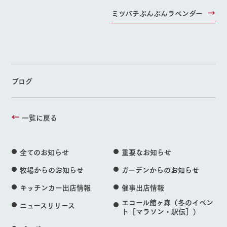
よくあるご質問
団体のお客様へ
お問い合
牧場内を巡る周
ミツバチぶんぶんラベンダー
わせ・資
遊バスのご案内
料請求
ペットをお連れの
お問い合わせ
お客様へ
個人情報取扱いについて
ブログ
一覧に戻る
全てのお知らせ
重要なお知らせ
牧場からのお知らせ
ガーデンからのお知らせ
キッチンカー出店情報
催事出店情報
エコール館ヶ森（冬のイベン
ニュースリリース
ト［マラソン・駅伝］）