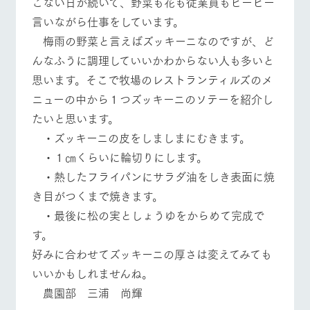
こない日が続いて、野菜も花も従業員もヒーヒー
施設・体験情報
言いながら仕事をしています。
ArkFarm Wedding
フラワー
動物とふ
アクティ
梅雨の野菜と言えばズッキーニなのですが、ど
ガーデン
れあう
ビティ／
イベント/フェア
レストラン/BBQ
フラワーガーデン
んなふうに調理していいかわからない人も多いと
体験
花のある美しい
触れて、感じ
思います。そこで牧場のレストランティルズのメ
ツリーハウスや
自然環境の中、
て、学ぶ。館ヶ
お知らせ
ニューの中から１つズッキーニのソテーを紹介し
各種体験教室な
季節の移り変わ
森の雄大な自然
ど、楽しみなが
りを存分に味わ
なかで動物とふ
ブログ
たいと思います。
ら学べる様々な
う
れあう
動物とふれあう
アクティビティ/体験
ショップ/お買い物
アクティビティ
・ズッキーニの皮をしましまにむきます。
お問い合わせ・資料請求
営業時
・１㎝くらいに輪切りにします。
生産品カタログ・資料DL
間・料金
レストラ
ショップ
牧場マッ
・熱したフライパンにサラダ油をしき表面に焼
ン
／お買い
プ
交通アク
English (Google Translate)
物
き目がつくまで焼きます。
セス
牧場マップを見る
周遊バス
牧場の生産品を
牧場マップのダ
・最後に松の実としょうゆをからめて完成で
丹精込めて育て
知り尽くした料
ウンロード
よくいた
だく質問
た生産品をはじ
理人が腕を振
す。
ネットショップ
め、牧場産の逸
い、ビュッフェ
団体のお
品を取り揃えた
好みに合わせてズッキーニの厚さは変えてみても
スタイルで提供
客様へ
店舗
いいかもしれませんね。
ペットを
お連れの
農園部 三浦 尚輝
営業時間・料金
交通アクセス
周遊バス
お客様へ