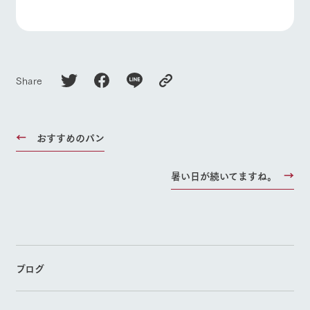
お問い合
よくあるご質問
団体のお客様へ
牧場内を巡る周
わせ・資
遊バスのご案内
料請求
ペットをお連れの
お問い合わせ
個人情報取扱いについて
お客様へ
Share
おすすめのパン
暑い日が続いてますね。
ブログ