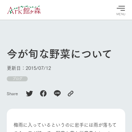
MENU
30°c
/
22°c
30°c
/
22°c
8/9
8/9
2026
2026
(日)
(日)
今が旬な野菜について
牧場へ行
よく見られている情報
く
ホーム
更新日：2015/07/12
今日の牧
イベン
牧場の楽
場・営業
ト/フェ
しみ方
Ark館ヶ森について
ブログ
案内
ア
牧場スタッフが
本日の営業時間
Ark館ヶ森で開
季節ごとの楽し
Share
牧場に行く
や牧場の天気、
催しているイベ
み方やシーン別
ガーデンの開花
ント・フェアの
の楽しみ方をナ
状況などを毎日
情報やスケジュ
ビゲート
更新
ール
私たちの取り組み
梅雨に入っているというのに岩手には雨が落ちて
牧場トップ
今日の牧場
牧場の楽しみ方
生産品を見る