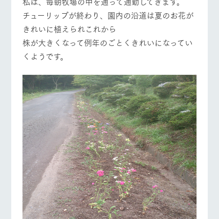
私は、毎朝牧場の中を通って通勤してきます。
施設・体験情報
チューリップが終わり、園内の沿道は夏のお花が
ArkFarm Wedding
フラワー
動物とふ
アクティ
きれいに植えられこれから
ガーデン
れあう
ビティ／
株が大きくなって例年のごとくきれいになってい
体験
牧場トップ
今日の牧場
牧場の楽しみ方
花のある美しい
触れて、感じ
くようです。
ツリーハウスや
自然環境の中、
て、学ぶ。館ヶ
お知らせ
各種体験教室な
季節の移り変わ
森の雄大な自然
ど、楽しみなが
りを存分に味わ
なかで動物とふ
ブログ
ら学べる様々な
う
れあう
アクティビティ
お問い合わせ・資料請求
イベント/フェア
レストラン/BBQ
フラワーガーデン
営業時
生産品カタログ・資料DL
間・料金
レストラ
ショップ
牧場マッ
ン
／お買い
プ
交通アク
English (Google Translate)
物
セス
牧場の生産品を
牧場マップのダ
丹精込めて育て
知り尽くした料
ウンロード
よくいた
動物とふれあう
アクティビティ/体験
ショップ/お買い物
だく質問
た生産品をはじ
理人が腕を振
ネットショップ
め、牧場産の逸
い、ビュッフェ
団体のお
品を取り揃えた
スタイルで提供
客様へ
店舗
ペットを
お連れの
牧場マップを見る
周遊バス
周遊バス
お客様へ