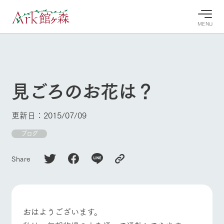
MENU
30°c
/
22°c
30°c
/
22°c
8/9
8/9
2026
2026
(日)
(日)
見ごろのお花は？
牧場へ行
よく見られている情報
く
ホーム
更新日：2015/07/09
今日の牧
イベン
牧場の楽
場・営業
ト/フェ
しみ方
Ark館ヶ森について
ブログ
案内
ア
牧場スタッフが
本日の営業時間
Ark館ヶ森で開
季節ごとの楽し
Share
牧場に行く
や牧場の天気、
催しているイベ
み方やシーン別
ガーデンの開花
ント・フェアの
の楽しみ方をナ
状況などを毎日
情報やスケジュ
ビゲート
更新
ール
私たちの取り組み
おはようございます。
生産品を見る