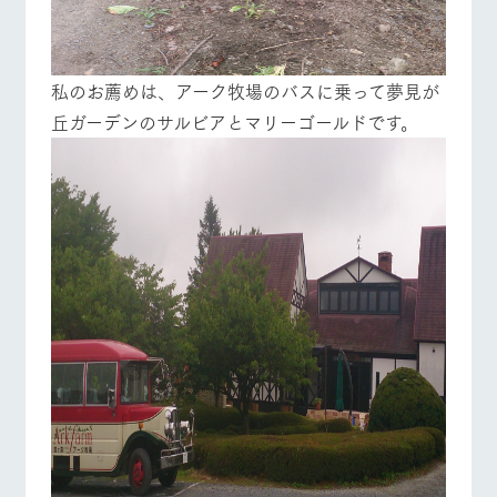
お問い合
牧場内を巡る周
わせ・資
遊バスのご案内
料請求
個人情報取扱いについて
私のお薦めは、アーク牧場のバスに乗って夢見が
営業時間・料金
交通アクセス
丘ガーデンのサルビアとマリーゴールドです。
よくあるご質問
団体のお客様へ
ペットをお連れの
お問い合わせ
お客様へ