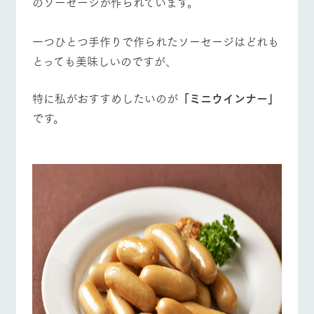
のソーセージが作られています。
施設・体験情報
牧場トップ
今日の牧場
牧場の楽しみ方
ArkFarm Wedding
フラワー
動物とふ
アクティ
一つひとつ手作りで作られたソーセージはどれも
ガーデン
れあう
ビティ／
とっても美味しいのですが、
体験
花のある美しい
触れて、感じ
イベント/フェア
レストラン/BBQ
フラワーガーデン
ツリーハウスや
自然環境の中、
て、学ぶ。館ヶ
お知らせ
特に私がおすすめしたいのが
「ミニウインナー」
各種体験教室な
季節の移り変わ
森の雄大な自然
ど、楽しみなが
りを存分に味わ
なかで動物とふ
です。
ブログ
ら学べる様々な
う
れあう
アクティビティ
お問い合わせ・資料請求
動物とふれあう
アクティビティ/体験
ショップ/お買い物
営業時
生産品カタログ・資料DL
間・料金
レストラ
ショップ
牧場マッ
ン
／お買い
プ
交通アク
English (Google Translate)
物
セス
牧場の生産品を
牧場マップのダ
丹精込めて育て
知り尽くした料
ウンロード
よくいた
牧場マップを見る
周遊バス
だく質問
た生産品をはじ
理人が腕を振
ネットショップ
め、牧場産の逸
い、ビュッフェ
団体のお
品を取り揃えた
スタイルで提供
客様へ
店舗
ペットを
お連れの
周遊バス
お客様へ