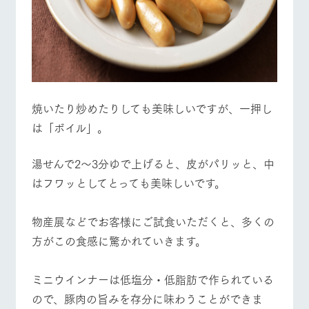
営業時間・料金
交通アクセス
お問い合
牧場内を巡る周
わせ・資
遊バスのご案内
料請求
よくあるご質問
団体のお客様へ
個人情報取扱いについて
ペットをお連れの
お問い合わせ
お客様へ
焼いたり炒めたりしても美味しいですが、一押し
は「ボイル」。
湯せんで2～3分ゆで上げると、皮がパリッと、中
はフワッとしてとっても美味しいです。
物産展などでお客様にご試食いただくと、多くの
方がこの食感に驚かれていきます。
ミニウインナーは低塩分・低脂肪で作られている
ので、豚肉の旨みを存分に味わうことができま