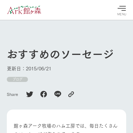
MENU
30°c
/
22°c
30°c
/
22°c
8/9
8/9
2026
2026
(日)
(日)
おすすめのソーセージ
牧場へ行
よく見られている情報
く
ホーム
更新日：2015/06/21
今日の牧
イベン
牧場の楽
場・営業
ト/フェ
しみ方
Ark館ヶ森について
ブログ
案内
ア
牧場スタッフが
本日の営業時間
Ark館ヶ森で開
季節ごとの楽し
Share
牧場に行く
や牧場の天気、
催しているイベ
み方やシーン別
ガーデンの開花
ント・フェアの
の楽しみ方をナ
状況などを毎日
情報やスケジュ
ビゲート
更新
ール
私たちの取り組み
館ヶ森アーク牧場のハム工房では、毎日たくさん
生産品を見る