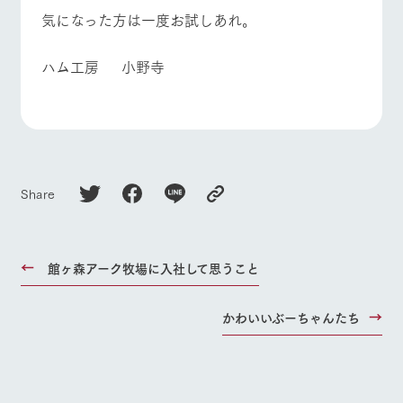
お問い合
気になった方は一度お試しあれ。
牧場内を巡る周
わせ・資
よくあるご質問
団体のお客様へ
遊バスのご案内
料請求
ペットをお連れの
個人情報取扱いについて
ハム工房 小野寺
お問い合わせ
お客様へ
Share
館ヶ森アーク牧場に入社して思うこと
かわいいぶーちゃんたち