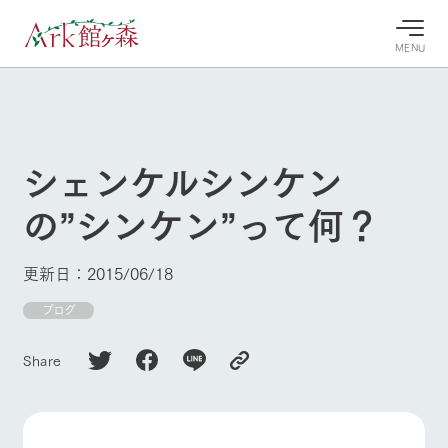
MENU
30°c
/
22°c
30°c
/
22°c
8/10
8/10
2026
2026
(月)
(月)
シェンケルシンケン
牧場へ行
よく見られている情報
の”シンケン”って何？
く
ホーム
今日の牧
イベン
牧場の楽
場・営業
ト/フェ
しみ方
Ark館ヶ森について
更新日：2015/06/18
案内
ア
牧場スタッフが
本日の営業時間
Ark館ヶ森で開
ブログ
季節ごとの楽し
牧場に行く
や牧場の天気、
催しているイベ
み方やシーン別
ガーデンの開花
ント・フェアの
の楽しみ方をナ
Share
状況などを毎日
情報やスケジュ
ビゲート
更新
ール
私たちの取り組み
牧場トップ
今日の牧場
牧場の楽しみ方
生産品を見る