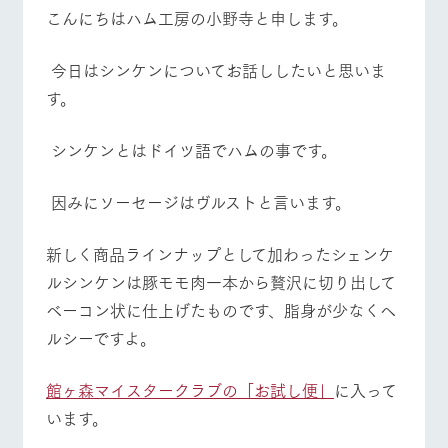
施設・体験情報
こんにちはハム工房の小野寺と申します。
ArkFarm Wedding
フラワー
動物とふ
アクティ
今日はシンケンについてお話ししたいと思いま
ガーデン
れあう
ビティ／
体験
イベント/フェア
レストラン/BBQ
フラワーガーデン
す。
花のある美しい
触れて、感じ
ツリーハウスや
自然環境の中、
て、学ぶ。館ヶ
お知らせ
各種体験教室な
季節の移り変わ
森の雄大な自然
シンケンとはドイツ語でハムの事です。
ど、楽しみなが
りを存分に味わ
なかで動物とふ
ブログ
ら学べる様々な
う
れあう
動物とふれあう
アクティビティ/体験
ショップ/お買い物
アクティビティ
因みにソーセージはヴルストと言います。
お問い合わせ・資料請求
営業時
生産品カタログ・資料DL
間・料金
レストラ
ショップ
牧場マッ
新しく商品ラインナップとして加わったシェンケ
ン
／お買い
プ
交通アク
English (Google Translate)
物
ルシンケンは豚モモ肉一本から贅沢に切り出して
セス
牧場の生産品を
牧場マップのダ
牧場マップを見る
周遊バス
ベーコン状に仕上げたものです、脂身が少なくヘ
丹精込めて育て
知り尽くした料
ウンロード
よくいた
だく質問
た生産品をはじ
理人が腕を振
ルシーですよ。
ネットショップ
め、牧場産の逸
い、ビュッフェ
団体のお
品を取り揃えた
スタイルで提供
客様へ
店舗
館ヶ森マイスタークラブの「お試し便」
に入って
ペットを
お連れの
います。
営業時間・料金
交通アクセス
周遊バス
お客様へ