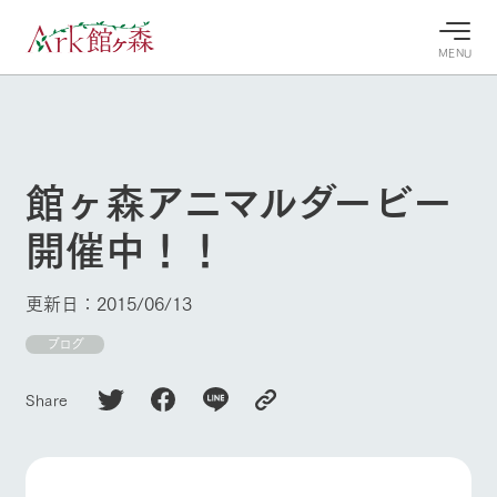
MENU
30°c
/
22°c
30°c
/
22°c
8/9
8/9
2026
2026
(日)
(日)
館ヶ森アニマルダービー
牧場へ行
よく見られている情報
開催中！！
く
ホーム
今日の牧
イベン
牧場の楽
場・営業
ト/フェ
しみ方
Ark館ヶ森について
更新日：2015/06/13
案内
ア
牧場スタッフが
本日の営業時間
Ark館ヶ森で開
ブログ
季節ごとの楽し
牧場に行く
や牧場の天気、
催しているイベ
み方やシーン別
ガーデンの開花
ント・フェアの
の楽しみ方をナ
Share
状況などを毎日
情報やスケジュ
ビゲート
更新
ール
私たちの取り組み
生産品を見る