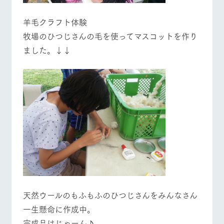
お問い合
牧場内を巡る周
わせ・資
遊バスのご案内
料請求
羊毛クラフト体験
営業時間・料金
交通アクセス
牧場のひつじさんの毛を使ってマスコットを作り
個人情報取扱いについて
よくあるご質問
団体のお客様へ
ました。↓↓
ペットをお連れの
お問い合わせ
お客様へ
天然ウールのもふもふのひつじさんをみんなさん
一生懸命に作成中。
完成品はじゃーん♪