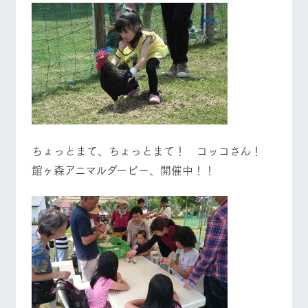
施設・体験情報
牧場トップ
今日の牧場
牧場の楽しみ方
ArkFarm Wedding
フラワー
動物とふ
アクティ
ガーデン
れあう
ビティ／
体験
花のある美しい
触れて、感じ
ツリーハウスや
自然環境の中、
て、学ぶ。館ヶ
お知らせ
各種体験教室な
季節の移り変わ
森の雄大な自然
イベント/フェア
レストラン/BBQ
フラワーガーデン
ど、楽しみなが
りを存分に味わ
なかで動物とふ
ブログ
ら学べる様々な
う
れあう
アクティビティ
お問い合わせ・資料請求
ちょっとまて、ちょっとまて！ コッコさん！
営業時
生産品カタログ・資料DL
間・料金
レストラ
ショップ
牧場マッ
館ヶ森アニマルダービー、開催中！！
ン
／お買い
プ
動物とふれあう
アクティビティ/体験
ショップ/お買い物
交通アク
English (Google Translate)
物
セス
牧場の生産品を
牧場マップのダ
丹精込めて育て
知り尽くした料
ウンロード
よくいた
だく質問
た生産品をはじ
理人が腕を振
ネットショップ
め、牧場産の逸
い、ビュッフェ
団体のお
品を取り揃えた
牧場マップを見る
周遊バス
スタイルで提供
客様へ
店舗
ペットを
お連れの
周遊バス
お客様へ