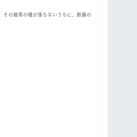
自然
ツリーハウスや各種体験教室など、楽しみな
フラワーガーデン
がら学べる様々なアクティビティ
、その雑草の種が落ちないうちに、断腸の
牧場マップ
産の
牧場マップのダウンロード
ショップ/お買い物
ットをお連れの
お客様へ
お問い合わせ