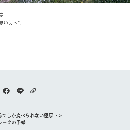
無念！
思い切って！
農
牧場に行く
私たちの取
今日の牧場
育てる
森について
館ヶ森エリアについて
つくる
イベント
つなげる
の想い
牧場の楽しみ方
循環する
Ark館ヶ森
フラワーガーデン
に向けて
動物とふれあう
生産品を見
アクティビティ・体験
場でしか食べられない極厚トン
レストラン
レークの予感
トリー映像
生産品一覧
ショップ／お買い物