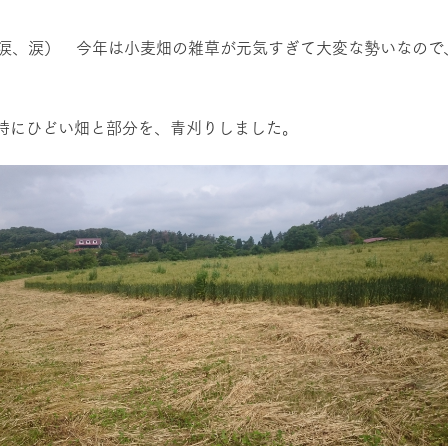
然環境の中、季節の移り変
触れて、感じて、学ぶ。館ヶ森の雄大な
レストラン/BBQ
う
なかで動物とふれあう
涙、涙） 今年は小麦畑の雑草が元気すぎて大変な勢いなので
ショップ／お買い物
特にひどい畑と部分を、青刈りしました。
り尽くした料理人が腕を振
丹精込めて育てた生産品をはじめ、牧場
アクティビティ/体験
タイルで提供
逸品を取り揃えた店舗
リー映像
創業50周年を
でのあゆみをま
バスのご案内
周遊バス
作いたしまし
トが開きます）
よくあるご質問
団体のお客様へ
ペ