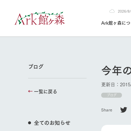
2026/
2026
Ark館ヶ森に
8/8
30°c
/
22°c
2026
(土)
Ark館ヶ森について
私たちの取り組み
生産品を見る
牧場へ行く
よく見られて
今年
ブログ
今日の牧場
本日の営業時間や
更新日：2015/
花状況などを毎日
一覧に戻る
1Pでわかる A
育てる
館ヶ森高原豚
ブログ
私たちの創業ス
環境を整え、
岩手県館ヶ森地
施設・体験情
牧場トップ
Share
事業領域・取り
豊かな命を育む
の中、徹底した
トピックを取り上
しい衛生管理の
わかりやすくご
て育てています。
全てのお知らせ
フラワーガ