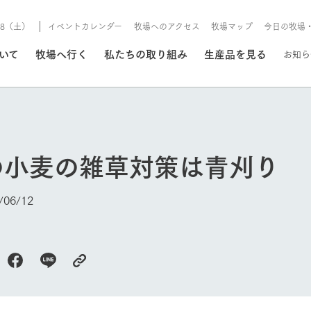
8/8（土）
イベントカレンダー
牧場へのアクセス
牧場マップ
今日の牧場
/8/8（土）
ついて
牧場へ行く
私たちの取り組み
生産品を見る
お知ら
いる情報
の小麦の雑草対策は青刈り
・営業案内
イベント/フェア
牧場の天気、ガーデンの開
06/12
Ark館ヶ森で開催しているイベント・フ
更新
情報やスケジュール
rk館ヶ森
わたしたちの想い
つくる
生産品一覧
農業の未来
つなげる
生産品への
トーリーから、
域の豊かな自然
生きることは食べること。「食
おいしさと安心を、
健やかで笑顔溢れる毎日のため
循環型農業
食を人々に
Ark館ヶ森
報
今日の牧場
組みまで、関連
こだわりと、厳
はいのち」の理念に込められた
まっすぐにつくる
に、安全・安心で高品質なもの
持続可能な
未来への輪
族に安心し
げながら1Pで
元、愛情を込め
想いや、農業を未来につなぐた
だけをつくっています。
ている3つ
のだけを作
紹介します。
めの使命をお伝えします。
します。
信念のもと
ーデン
動物とふれあう