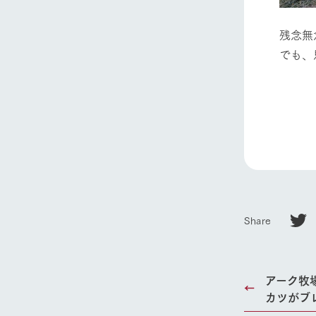
残念
でも、
ホーム
Ark館ヶ
わたしたち
Share
1Pでわかる
農業の未来
企業情報
アーク牧
事業一覧
カツがブ
50周年ヒス