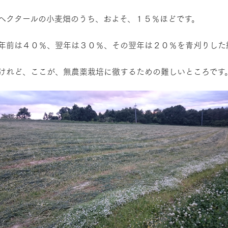
ヘクタールの小麦畑のうち、およそ、１５％ほどです。
年前は４０％、翌年は３０％、その翌年は２０％を青刈りした
けれど、ここが、無農薬栽培に徹するための難しいところです