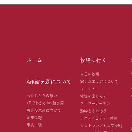
ホーム
牧場に行く
今日の牧場
Ark館ヶ森について
館ヶ森エリアについて
イベント
わたしたちの想い
牧場の楽しみ方
1PでわかるArk館ヶ森
フラワーガーデン
農業の未来に向けて
動物とふれあう
企業情報
アクティビティ・体験
事業一覧
レストラン／セルフBBQ