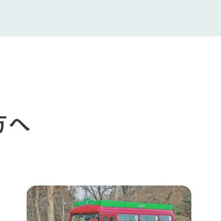
館ヶ森高原豚
牧場マップ
生産品への想
周遊バスのご案内
Arkfarm Wed
営業時間・料金
アクセス
Arkfarm 
ペットをお連れのお客様へ
よくいただく質問
方へ