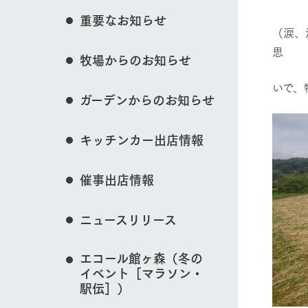
花のある美しい自
重要なお知らせ
イベント/フェア
わりを存分に味わ
（涙、
営業時間・料金
思
牧場からのお知らせ
交通アクセス
レストラン
よくいただく質問
いで、
牧場の生産品を知
動物とふれあう
ガーデンからのお知らせ
い、ビュッフェス
団体のお客様へ
50周年ヒスト
周遊バス
ペットをお連れのお客様へ
キッチンカー出店情報
アークグループの
記念し、これま
お問い合わせ・資料請求
牧場内を巡る周遊
牧場マップを見る
とめた映像を制
催事出店情報
た。（動画サイ
ニュースリリース
営業時間・料金
交通アクセス
エコール館ヶ森（冬の
イベント［マラソン・
駅伝］）