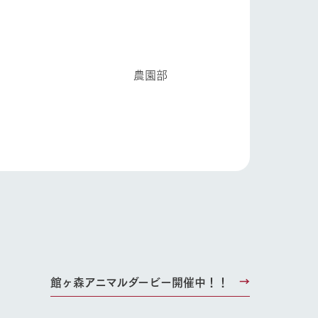
園部
り組み
お知らせ
ブログ
お問い合わせ・資料請求
生産品カタログ・資料DL
English (Google Translate)
る
館ヶ森アニマルダービー開催中！！