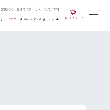
・営業状況
各種ご予約
よくいただく質問
ネットショップ
せ
ブログ
Arkfarm Wedding
English
牧場の楽しみ方
ェアの
牧場スタッフが季節ごとの楽しみ方やシーン
別の楽しみ方をナビゲート
に向けて
想い
企業情報
循環する
をはじめ、私たちが
届け、
の食品はすべて、「家
1972年から時代の変革とともに
この地で挑んできた
牧場の楽しみ方
農業のために推進し
を描く
て食べさせられるも
歩んできたArk館ヶ森のヒストリ
循環型農業のかたち
の取り組みをご紹介
る」という一貫した
ーや会社概要など、株式会社ア
で作られています。
ークにまつわる情報をご紹介し
アクティビティ／体験
ます。