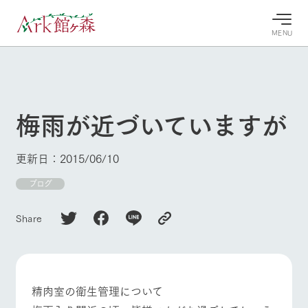
MENU
30°c
/
22°c
30°c
/
22°c
8/8
8/8
2026
2026
(土)
(土)
梅雨が近づいていますが
牧場へ行
よく見られている情報
く
ホーム
更新日：2015/06/10
今日の牧
イベン
牧場の楽
場・営業
ト/フェ
しみ方
Ark館ヶ森について
ブログ
案内
ア
牧場スタッフが
本日の営業時間
Ark館ヶ森で開
季節ごとの楽し
Share
牧場に行く
や牧場の天気、
催しているイベ
み方やシーン別
ガーデンの開花
ント・フェアの
の楽しみ方をナ
状況などを毎日
情報やスケジュ
ビゲート
更新
ール
私たちの取り組み
精肉室の衛生管理について
牧場トップ
今日の牧場
牧場の楽しみ方
生産品を見る