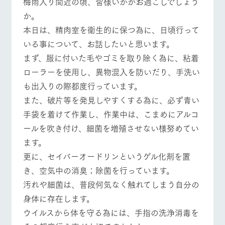
梅雨入り間近の頃、皆様いかがお過ごしでしょう
施設・体験情報
か。
ArkFarm Wedding
フラワー
動物とふ
アクティ
本日は、精肉室を衛生的に保つ為に、日頃行って
ガーデン
れあう
ビティ／
いる事について、お話したいと思います。
体験
イベント/フェア
レストラン/BBQ
フラワーガーデン
花のある美しい
触れて、感じ
まず、服に付いた毛やゴミを取り除く為に、粘着
ツリーハウスや
自然環境の中、
て、学ぶ。館ヶ
お知らせ
ローラーを使用し、異物混入を防いだり、手洗い
各種体験教室な
季節の移り変わ
森の雄大な自然
ど、楽しみなが
りを存分に味わ
なかで動物とふ
ブログ
も出入りの際都度行っています。
ら学べる様々な
う
れあう
動物とふれあう
アクティビティ/体験
ショップ/お買い物
アクティビティ
また、破片等を発見しやすくする為に、必ず青い
お問い合わせ・資料請求
営業時
手袋を着けて作業し、作業中は、こまめにアルコ
生産品カタログ・資料DL
間・料金
レストラ
ショップ
牧場マッ
ールを吹き付け、細菌を増殖させない様努めてい
ン
／お買い
プ
交通アク
English (Google Translate)
物
ます。
セス
牧場の生産品を
牧場マップのダ
牧場マップを見る
周遊バス
更に、セイバーオードリンというゲル化剤を置
丹精込めて育て
知り尽くした料
ウンロード
よくいた
だく質問
た生産品をはじ
理人が腕を振
き、空気中の消臭；除菌を行っています。
ネットショップ
め、牧場産の逸
い、ビュッフェ
団体のお
品を取り揃えた
汚れや細菌は、普段何気なく触れてしまう自分の
スタイルで提供
客様へ
店舗
身体に存在します。
ペットを
お連れの
ウイルスから体を守る為には、手指の洗浄消毒を
周遊バス
営業時間・料金
交通アクセス
お客様へ