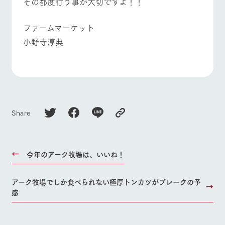
その都度行う事が大切ですよ！！
お問い合
牧場内を巡る周
わせ・資
よくあるご質問
団体のお客様へ
遊バスのご案内
料請求
ファームマーケット
ペットをお連れの
個人情報取扱いについて
お問い合わせ
小野寺淳典
お客様へ
Share
今年のアーク牧場は、いいね！
アーク牧場でしか食べられない極厚トンカツがブレークの予
感