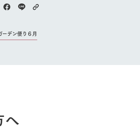
ガーデン便り６月
牧場に行く
私たちの取
今日の牧場
育てる
森について
館ヶ森エリアについて
つくる
イベント
つなげる
方へ
の想い
牧場の楽しみ方
循環する
Ark館ヶ森
フラワーガーデン
に向けて
動物とふれあう
生産品を見