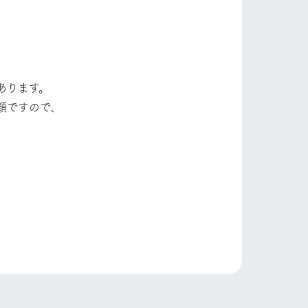
自然
ツリーハウスや各種体験教室など、楽しみな
がら学べる様々なアクティビティ
牧場マップ
ショップ/お買い物
あります。
産の
牧場マップのダウンロード
顔ですので、
紀
ットをお連れの
お客様へ
お問い合わせ