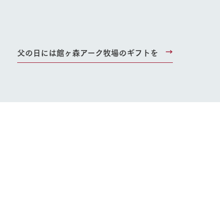
父の日には館ヶ森アーク牧場のギフトを
り組み
お知らせ
ブログ
お問い合わせ・資料請求
生産品カタログ・資料DL
English (Google Translate)
る