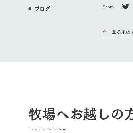
Share
ブログ
薫る風の
ホーム
Ark館ヶ
牧場へお越しの
わたしたち
1Pでわかる
農業の未来
For visitors to the farm
企業情報