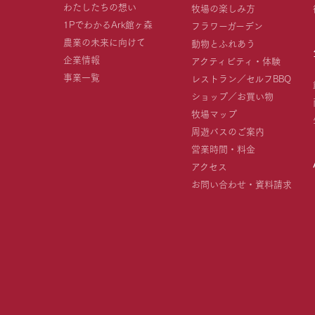
わたしたちの想い
牧場の楽しみ方
1PでわかるArk館ヶ森
フラワーガーデン
農業の未来に向けて
動物とふれあう
企業情報
アクティビティ・体験
事業一覧
レストラン／セルフBBQ
ショップ／お買い物
牧場マップ
周遊バスのご案内
営業時間・料金
アクセス
お問い合わせ・資料請求