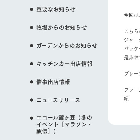
花のある美しい自
重要なお知らせ
わりを存分に味わ
今回は
営業時間・料金
牧場からのお知らせ
交通アクセス
レストラン
動物とふれあう
こちら
よくいただく質問
ジャー
牧場の生産品を知
ガーデンからのお知らせ
い、ビュッフェス
パッケ
団体のお客様へ
50周年ヒスト
是非お
牧場マップを見る
周遊バス
ペットをお連れのお客様へ
キッチンカー出店情報
アークグループの
記念し、これま
お問い合わせ・資料請求
牧場内を巡る周遊
プレー
とめた映像を制
催事出店情報
た。（動画サイ
ファー
営業時間・料金
交通アクセス
ニュースリリース
エコール館ヶ森（冬の
イベント［マラソン・
駅伝］）