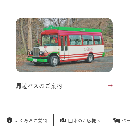
アクティビティ・体験
レストラン
トリー映像
生産品一覧
ショップ／お買い物
館ヶ森高原豚
牧場マップ
生産品への想
周遊バスのご案内
Arkfarm Wed
営業時間・料金
アクセス
Arkfarm 
ペットをお連れのお客様へ
よくいただく質問
周遊バスのご案内
よくあるご質問
団体のお客様へ
ペ