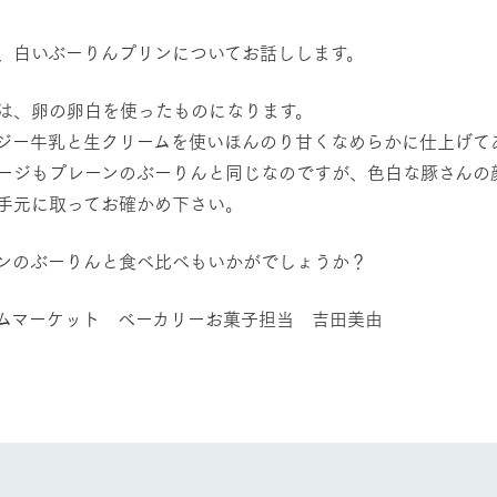
然環境の中、季節の移り変
触れて、感じて、学ぶ。館ヶ森の雄大な
う
なかで動物とふれあう
、白いぶーりんプリンについてお話しします。
ショップ／お買い物
アクティビティ/体験
は、卵の卵白を使ったものになります。
ジー牛乳と生クリームを使いほんのり甘くなめらかに仕上げて
り尽くした料理人が腕を振
丹精込めて育てた生産品をはじめ、牧場
タイルで提供
逸品を取り揃えた店舗
ージもプレーンのぶーりんと同じなのですが、色白な豚さんの
リー映像
手元に取ってお確かめ下さい。
周遊バス
創業50周年を
でのあゆみをま
バスのご案内
ンのぶーりんと食べ比べもいかがでしょうか？
作いたしまし
トが開きます）
ムマーケット ベーカリーお菓子担当 吉田美由
よくあるご質問
団体のお客様へ
ペ