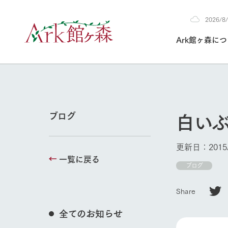
2026/
2026
Ark館ヶ森に
8/8
30°c
/
22°c
2026
(土)
Ark館ヶ森について
私たちの取り組み
生産品を見る
牧場へ行く
よく見られて
白い
ブログ
今日の牧場
本日の営業時間や
更新日：2015/
花状況などを毎日
一覧に戻る
1Pでわかる A
育てる
館ヶ森高原豚
ブログ
牧場トップ
私たちの創業ス
環境を整え、
岩手県館ヶ森地
施設・体験情
Share
事業領域・取り
豊かな命を育む
の中、徹底した
トピックを取り上
しい衛生管理の
わかりやすくご
て育てています。
全てのお知らせ
フラワーガ
イベント/フェア