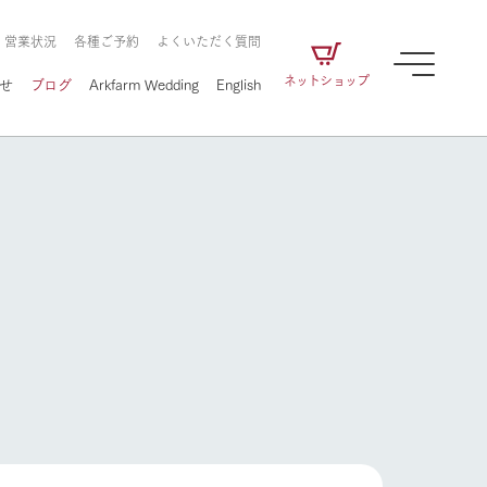
・営業状況
各種ご予約
よくいただく質問
ネットショップ
せ
ブログ
Arkfarm Wedding
English
牧場の楽しみ方
ェアの
牧場スタッフが季節ごとの楽しみ方やシーン
別の楽しみ方をナビゲート
に向けて
想い
企業情報
循環する
牧場の楽しみ方
をはじめ、私たちが
届け、
の食品はすべて、「家
1972年から時代の変革とともに
この地で挑んできた
農業のために推進し
を描く
て食べさせられるも
歩んできたArk館ヶ森のヒストリ
循環型農業のかたち
の取り組みをご紹介
る」という一貫した
ーや会社概要など、株式会社ア
で作られています。
ークにまつわる情報をご紹介し
アクティビティ／体験
ます。
フラワーガーデン