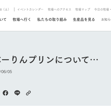
8/8（土）
イベントカレンダー
牧場へのアクセス
牧場マップ
今日の牧場
/8/8（土）
ついて
牧場へ行く
私たちの取り組み
生産品を見る
お知ら
いる情報
ぶーりんプリンについて…
・営業案内
イベント/フェア
牧場の天気、ガーデンの開
06/05
Ark館ヶ森で開催しているイベント・フ
更新
情報やスケジュール
rk館ヶ森
わたしたちの想い
つくる
生産品一覧
農業の未来
つなげる
生産品への
今日の牧場
トーリーから、
域の豊かな自然
生きることは食べること。「食
おいしさと安心を、
健やかで笑顔溢れる毎日のため
循環型農業
食を人々に
Ark館ヶ森
報
組みまで、関連
こだわりと、厳
はいのち」の理念に込められた
まっすぐにつくる
に、安全・安心で高品質なもの
持続可能な
未来への輪
族に安心し
げながら1Pで
元、愛情を込め
想いや、農業を未来につなぐた
だけをつくっています。
ている3つ
のだけを作
紹介します。
めの使命をお伝えします。
します。
信念のもと
ーデン
動物とふれあう
レストラン/BBQ