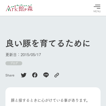
MENU
30°c
/
22°c
30°c
/
22°c
8/9
8/9
2026
2026
(日)
(日)
良い豚を育てるために
牧場へ行
よく見られている情報
く
ホーム
更新日：2015/05/17
今日の牧
イベン
牧場の楽
場・営業
ト/フェ
しみ方
Ark館ヶ森について
ブログ
案内
ア
牧場スタッフが
本日の営業時間
Ark館ヶ森で開
季節ごとの楽し
Share
牧場に行く
や牧場の天気、
催しているイベ
み方やシーン別
ガーデンの開花
ント・フェアの
の楽しみ方をナ
状況などを毎日
情報やスケジュ
ビゲート
更新
ール
私たちの取り組み
豚と接するときに心がけている事があります。
牧場トップ
今日の牧場
牧場の楽しみ方
生産品を見る