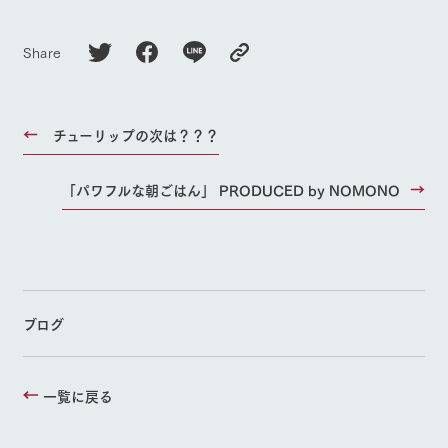
お問い合
よくあるご質問
団体のお客様へ
牧場内を巡る周
わせ・資
遊バスのご案内
料請求
Share
ペットをお連れの
お問い合わせ
お客様へ
個人情報取扱いについて
チューリップの次は？？？
「パワフルな朝ごはん」 PRODUCED by NOMONO
ブログ
一覧に戻る