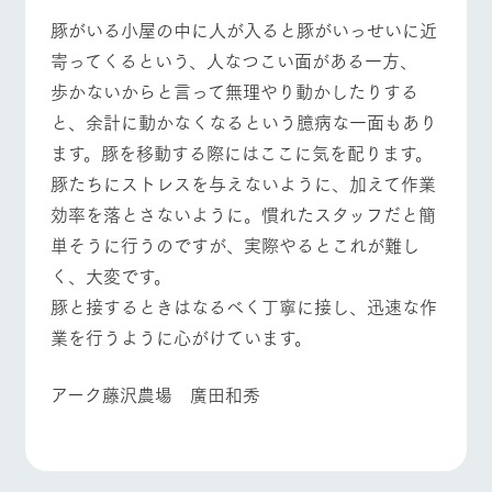
施設・体験情報
豚がいる小屋の中に人が入ると豚がいっせいに近
寄ってくるという、人なつこい面がある一方、
ArkFarm Wedding
フラワー
動物とふ
アクティ
ガーデン
れあう
ビティ／
歩かないからと言って無理やり動かしたりする
イベント/フェア
レストラン/BBQ
フラワーガーデン
体験
花のある美しい
触れて、感じ
と、余計に動かなくなるという臆病な一面もあり
ツリーハウスや
自然環境の中、
て、学ぶ。館ヶ
お知らせ
ます。豚を移動する際にはここに気を配ります。
各種体験教室な
季節の移り変わ
森の雄大な自然
ど、楽しみなが
りを存分に味わ
なかで動物とふ
豚たちにストレスを与えないように、加えて作業
ブログ
ら学べる様々な
う
れあう
動物とふれあう
アクティビティ/体験
ショップ/お買い物
効率を落とさないように。慣れたスタッフだと簡
アクティビティ
お問い合わせ・資料請求
単そうに行うのですが、実際やるとこれが難し
営業時
生産品カタログ・資料DL
間・料金
レストラ
ショップ
牧場マッ
く、大変です。
ン
／お買い
プ
交通アク
English (Google Translate)
物
豚と接するときはなるべく丁寧に接し、迅速な作
セス
牧場マップを見る
周遊バス
牧場の生産品を
牧場マップのダ
業を行うように心がけています。
丹精込めて育て
知り尽くした料
ウンロード
よくいた
だく質問
た生産品をはじ
理人が腕を振
ネットショップ
め、牧場産の逸
い、ビュッフェ
団体のお
アーク藤沢農場 廣田和秀
品を取り揃えた
スタイルで提供
客様へ
店舗
ペットを
お連れの
営業時間・料金
交通アクセス
周遊バス
お客様へ