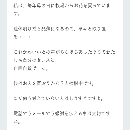
施設・体験情報
牧場トップ
今日の牧場
牧場の楽しみ方
私は、毎年母の日に牧場からお花を買っていま
す。
ArkFarm Wedding
フラワー
動物とふ
アクティ
ガーデン
れあう
ビティ／
体験
連休明けだと品薄になるので、早々と取り置
花のある美しい
触れて、感じ
イベント/フェア
レストラン/BBQ
フラワーガーデン
を・・・
ツリーハウスや
自然環境の中、
て、学ぶ。館ヶ
お知らせ
各種体験教室な
季節の移り変わ
森の雄大な自然
ど、楽しみなが
りを存分に味わ
なかで動物とふ
ブログ
これかわいいとの声がちらほらあったそうでわた
ら学べる様々な
う
れあう
アクティビティ
お問い合わせ・資料請求
しも自分のセンスに
動物とふれあう
アクティビティ/体験
ショップ/お買い物
営業時
自画自賛でした。
生産品カタログ・資料DL
間・料金
レストラ
ショップ
牧場マッ
ン
／お買い
プ
交通アク
English (Google Translate)
物
セス
後はお肉を買おうかな？と検討中です。
牧場の生産品を
牧場マップのダ
丹精込めて育て
知り尽くした料
ウンロード
よくいた
牧場マップを見る
周遊バス
だく質問
た生産品をはじ
理人が腕を振
まだ何も考えていない人はもうすぐですよ。
ネットショップ
め、牧場産の逸
い、ビュッフェ
団体のお
品を取り揃えた
スタイルで提供
客様へ
店舗
電話でもメールでも感謝を伝える事は大切です
ペットを
お連れの
ね。
周遊バス
お客様へ