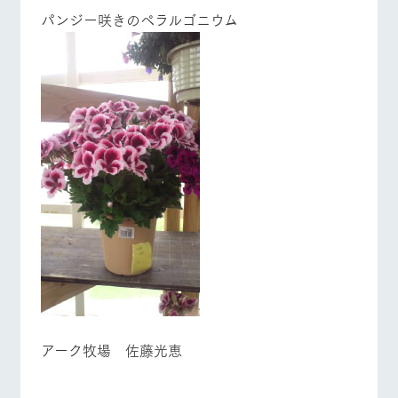
営業時間・料金
交通アクセス
お問い合
パンジー咲きのペラルゴニウム
牧場内を巡る周
わせ・資
遊バスのご案内
料請求
よくあるご質問
団体のお客様へ
個人情報取扱いについて
ペットをお連れの
お問い合わせ
お客様へ
アーク牧場 佐藤光恵