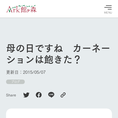
MENU
30°c
/
22°c
30°c
/
22°c
8/8
8/8
2026
2026
(土)
(土)
母の日ですね カーネー
牧場へ行
よく見られている情報
ションは飽きた？
く
ホーム
今日の牧
イベン
牧場の楽
場・営業
ト/フェ
しみ方
Ark館ヶ森について
更新日：2015/05/07
案内
ア
牧場スタッフが
本日の営業時間
Ark館ヶ森で開
ブログ
季節ごとの楽し
牧場に行く
や牧場の天気、
催しているイベ
み方やシーン別
ガーデンの開花
ント・フェアの
の楽しみ方をナ
Share
状況などを毎日
情報やスケジュ
ビゲート
更新
ール
私たちの取り組み
生産品を見る