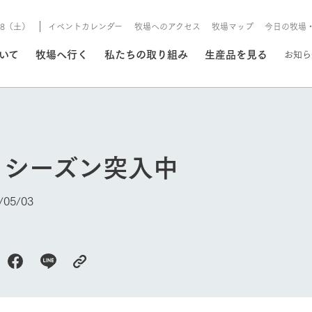
8/8（土）
イベントカレンダー
牧場へのアクセス
牧場マップ
今日の牧場
/8/8（土）
ついて
牧場へ行く
私たちの取り組み
生産品を見る
お知ら
いる情報
りシーズン突入中
・営業案内
イベント/フェア
牧場の天気、ガーデンの開
05/03
Ark館ヶ森で開催しているイベント・フ
更新
情報やスケジュール
rk館ヶ森
わたしたちの想い
つくる
生産品一覧
農業の未来
つなげる
生産品への
トーリーから、
域の豊かな自然
生きることは食べること。「食
おいしさと安心を、
健やかで笑顔溢れる毎日のため
循環型農業
食を人々に
Ark館ヶ森
今日の牧場
報
組みまで、関連
こだわりと、厳
はいのち」の理念に込められた
まっすぐにつくる
に、安全・安心で高品質なもの
持続可能な
未来への輪
族に安心し
げながら1Pで
元、愛情を込め
想いや、農業を未来につなぐた
だけをつくっています。
ている3つ
のだけを作
紹介します。
めの使命をお伝えします。
します。
信念のもと
ーデン
動物とふれあう