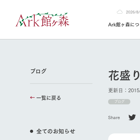
2026/
2026
Ark館ヶ森に
8/8
30°c
/
22°c
2026
(土)
Ark館ヶ森について
私たちの取り組み
生産品を見る
牧場へ行く
よく見られて
花盛
ブログ
今日の牧場
本日の営業時間や
更新日：2015/
花状況などを毎日
一覧に戻る
1Pでわかる A
育てる
館ヶ森高原豚
ブログ
私たちの創業ス
環境を整え、
岩手県館ヶ森地
牧場トップ
施設・体験情
Share
事業領域・取り
豊かな命を育む
の中、徹底した
トピックを取り上
しい衛生管理の
わかりやすくご
て育てています。
全てのお知らせ
フラワーガ