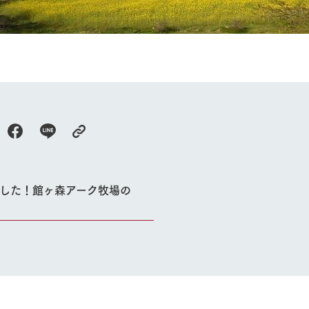
牧場に行く
私たちの取
今日の牧場
育てる
森について
館ヶ森エリアについて
つくる
イベント
つなげる
の想い
牧場の楽しみ方
循環する
Ark館ヶ森
フラワーガーデン
ました！館ヶ森アーク牧場の
に向けて
動物とふれあう
生産品を見
アクティビティ・体験
レストラン
トリー映像
生産品一覧
ショップ／お買い物
館ヶ森高原豚
牧場マップ
生産品への想
周遊バスのご案内
Arkfarm Wed