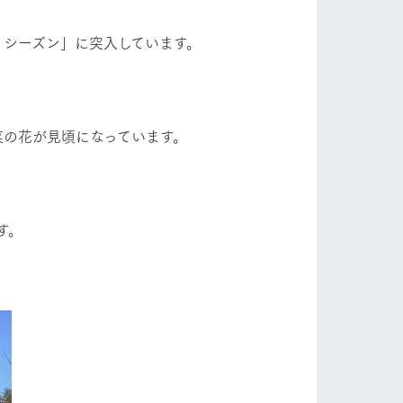
自然
ツリーハウスや各種体験教室など、楽しみな
フラワーガーデン
がら学べる様々なアクティビティ
りシーズン」に突入しています。
牧場マップ
ショップ/お買い物
産の
牧場マップのダウンロード
菜の花が見頃になっています。
す。
ットをお連れの
お客様へ
お問い合わせ