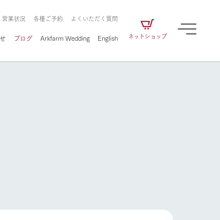
・営業状況
各種ご予約
よくいただく質問
ネットショップ
せ
ブログ
Arkfarm Wedding
English
牧場の楽しみ方
ェアの
牧場スタッフが季節ごとの楽しみ方やシーン
別の楽しみ方をナビゲート
に向けて
想い
企業情報
循環する
をはじめ、私たちが
届け、
の食品はすべて、「家
1972年から時代の変革とともに
この地で挑んできた
牧場の楽しみ方
農業のために推進し
を描く
て食べさせられるも
歩んできたArk館ヶ森のヒストリ
循環型農業のかたち
の取り組みをご紹介
る」という一貫した
ーや会社概要など、株式会社ア
で作られています。
ークにまつわる情報をご紹介し
アクティビティ／体験
ます。