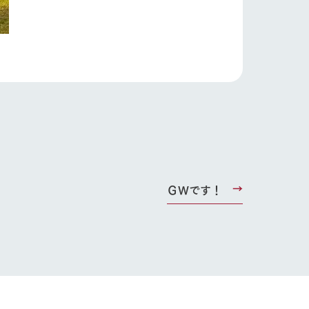
り組み
お知らせ
ブログ
お問い合わせ・資料請求
生産品カタログ・資料DL
English (Google Translate)
ＧＷです！
る
い
ネットショップ
ding