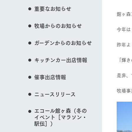
花のある美しい自
イベント/フェア
重要なお知らせ
わりを存分に味わ
館ヶ森
営業時間・料金
牧場からのお知らせ
交通アクセス
レストラン
今年は
よくいただく質問
動物とふれあう
牧場の生産品を知
ガーデンからのお知らせ
い、ビュッフェス
昨年よ
団体のお客様へ
50周年ヒスト
周遊バス
ペットをお連れのお客様へ
キッチンカー出店情報
「輝き
アークグループの
記念し、これま
牧場マップを見る
お問い合わせ・資料請求
牧場内を巡る周遊
とめた映像を制
是非、
催事出店情報
た。（動画サイ
牧場事
ニュースリリース
営業時間・料金
交通アクセス
エコール館ヶ森（冬の
イベント［マラソン・
駅伝］）