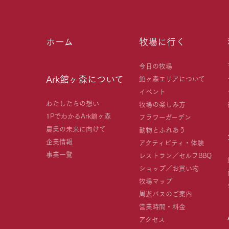
ホーム
牧場に行く
今日の牧場
Ark館ヶ森について
館ヶ森エリアについて
イベント
わたしたちの想い
牧場の楽しみ方
1PでわかるArk館ヶ森
フラワーガーデン
農業の未来に向けて
動物とふれあう
企業情報
アクティビティ・体験
事業一覧
レストラン／セルフBBQ
ショップ／お買い物
牧場マップ
周遊バスのご案内
営業時間・料金
アクセス