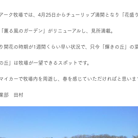
然環境の中、季節の移り変
触れて、感じて、学ぶ。館ヶ森の雄大な
レストラン/BBQ
う
なかで動物とふれあう
アーク牧場では、4月25日からチューリップ満開となり「花盛
ショップ／お買い物
「薫る風のガーデン」がリニューアルし、見所満載。
アクティビティ/体験
り尽くした料理人が腕を振
丹精込めて育てた生産品をはじめ、牧場
タイルで提供
逸品を取り揃えた店舗
り開花の時期が1週間くらい早い状況で、只今「輝きの丘」の
リー映像
の丘」は牧場が一望できるスポットです。
創業50周年を
でのあゆみをま
周遊バス
バスのご案内
作いたしまし
マイカーで牧場内を周遊し、春を感じていただければと思いま
トが開きます）
業部 田村
よくあるご質問
団体のお客様へ
ペ