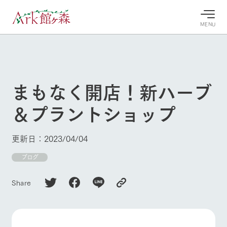
MENU
30°c
/
22°c
30°c
/
22°c
8/7
8/7
2026
2026
(金)
(金)
まもなく開店！新ハーブ
牧場へ行
よく見られている情報
＆プラントショップ
く
ホーム
今日の牧
イベン
牧場の楽
場・営業
ト/フェ
しみ方
Ark館ヶ森について
更新日：2023/04/04
案内
ア
牧場スタッフが
本日の営業時間
Ark館ヶ森で開
ブログ
季節ごとの楽し
牧場に行く
や牧場の天気、
催しているイベ
み方やシーン別
ガーデンの開花
ント・フェアの
の楽しみ方をナ
Share
状況などを毎日
情報やスケジュ
ビゲート
更新
ール
私たちの取り組み
生産品を見る