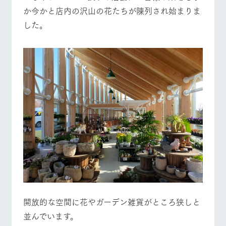
お問い合
か今かと店内の沢山の花たちが陳列され始まりま
牧場内を巡る周
わせ・資
遊バスのご案内
料請求
した。
営業時間・料金
交通アクセス
個人情報取扱いについて
よくあるご質問
団体のお客様へ
ペットをお連れの
お問い合わせ
お客様へ
開放的な空間に花やガーデン雑貨がところ狭しと
並んでいます。