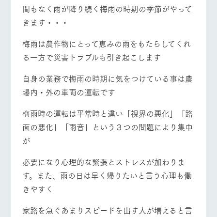
施設・体験情報
牧場トップ
今日の牧場
牧場の楽しみ方
間もなく雨が降り続く梅雨の時期の季節がやって
きます・・・
ArkFarm Wedding
フラワー
動物とふ
アクティ
ガーデン
れあう
ビティ／
梅雨は農作物にとって恵みの雨をもたらしてくれ
体験
花のある美しい
触れて、感じ
イベント/フェア
レストラン/BBQ
フラワーガーデン
る一方で災害トラブルも引き起こします
ツリーハウスや
自然環境の中、
て、学ぶ。館ヶ
お知らせ
各種体験教室な
季節の移り変わ
森の雄大な自然
自身の業務で梅雨の時期に気をつけている事は農
ど、楽しみなが
りを存分に味わ
なかで動物とふ
ブログ
ら学べる様々な
う
れあう
場内・外の車両の運転です
アクティビティ
お問い合わせ・資料請求
動物とふれあう
アクティビティ/体験
ショップ/お買い物
営業時
梅雨時の運転は平常時と違い「視界の悪化」「路
生産品カタログ・資料DL
間・料金
レストラ
ショップ
牧場マッ
ン
／お買い
プ
面の悪化」「雨音」という３つの問題により集中
交通アク
English (Google Translate)
物
セス
が
牧場の生産品を
牧場マップのダ
丹精込めて育て
知り尽くした料
ウンロード
よくいた
牧場マップを見る
周遊バス
だく質問
た生産品をはじ
理人が腕を振
必要になり心理的な緊張とストレスが加わりま
ネットショップ
め、牧場産の逸
い、ビュッフェ
団体のお
す。また、雨の日は早く帰りたいと言う心理も働
品を取り揃えた
スタイルで提供
客様へ
店舗
きやすく
ペットを
お連れの
周遊バス
お客様へ
家路を急ぐあまりスピードを出す人が増えると言
営業時間・料金
交通アクセス