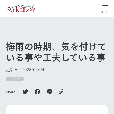
MENU
30°c
/
22°c
30°c
/
22°c
8/8
8/8
2026
2026
(土)
(土)
梅雨の時期、気を付けて
牧場へ行
よく見られている情報
いる事や工夫している事
く
ホーム
今日の牧
イベン
牧場の楽
場・営業
ト/フェ
しみ方
Ark館ヶ森について
更新日：2023/06/04
案内
ア
牧場スタッフが
本日の営業時間
Ark館ヶ森で開
ブログ
季節ごとの楽し
牧場に行く
や牧場の天気、
催しているイベ
み方やシーン別
ガーデンの開花
ント・フェアの
の楽しみ方をナ
Share
状況などを毎日
情報やスケジュ
ビゲート
更新
ール
私たちの取り組み
生産品を見る