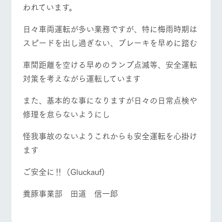
お問い合
われています。
牧場内を巡る周
わせ・資
遊バスのご案内
料請求
よくあるご質問
団体のお客様へ
日々車両運転が多い業務ですが、特に梅雨時期は
個人情報取扱いについて
ペットをお連れの
スピードを出し過ぎない、ブレーキを早めに踏む
お問い合わせ
お客様へ
車間距離を空ける早めのランプ点滅等、安全運転
対策を考えながら運転しています
また、基本的な事になりますが日々の日常点検や
修理を怠らないようにし
怪我事故のないようこれからも安全運転を心掛け
ます
ご安全に‼︎（Gluckauf)
養豚事業部 田道 信一郎