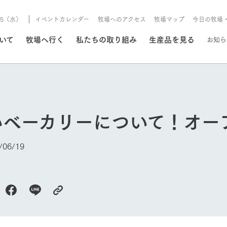
8/5（水）
イベントカレンダー
牧場へのアクセス
牧場マップ
今日の牧場
/8/5（水）
ついて
牧場へ行く
私たちの取り組み
生産品を見る
お知ら
いる情報
いベーカリーについて！オー
・営業案内
イベント/フェア
牧場の天気、ガーデンの開
06/19
Ark館ヶ森で開催しているイベント・フ
更新
情報やスケジュール
rk館ヶ森
わたしたちの想い
つくる
生産品一覧
農業の未来
つなげる
生産品への
トーリーから、
域の豊かな自然
生きることは食べること。「食
おいしさと安心を、
健やかで笑顔溢れる毎日のため
循環型農業
食を人々に
Ark館ヶ森
今日の牧場
報
組みまで、関連
こだわりと、厳
はいのち」の理念に込められた
まっすぐにつくる
に、安全・安心で高品質なもの
持続可能な
未来への輪
族に安心し
げながら1Pで
元、愛情を込め
想いや、農業を未来につなぐた
だけをつくっています。
ている3つ
のだけを作
紹介します。
めの使命をお伝えします。
します。
信念のもと
ーデン
動物とふれあう