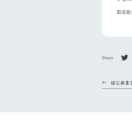
製造販
ホーム
Ark館ヶ
Share
わたしたち
1Pでわかる
農業の未来
はじめま
企業情報
事業一覧
50周年ヒス