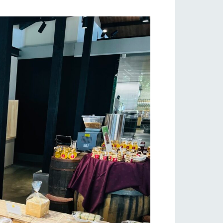
フラワーガーデン
自然
ツリーハウスや各種体験教室など、楽しみな
がら学べる様々なアクティビティ
牧場マップ
ショップ/お買い物
産の
牧場マップのダウンロード
ットをお連れの
お客様へ
お問い合わせ