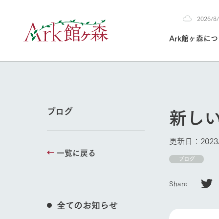
2026/
2026
Ark館ヶ森に
8/5
30°c
/
22°c
2026
(水)
Ark館ヶ森について
私たちの取り組み
生産品を見る
牧場へ行く
よく見られて
新し
ブログ
今日の牧場
本日の営業時間や
更新日：2023/
花状況などを毎日
一覧に戻る
1Pでわかる A
育てる
館ヶ森高原豚
ブログ
私たちの創業ス
環境を整え、
岩手県館ヶ森地
牧場トップ
施設・体験情
Share
事業領域・取り
豊かな命を育む
の中、徹底した
トピックを取り上
しい衛生管理の
わかりやすくご
て育てています。
全てのお知らせ
フラワーガ