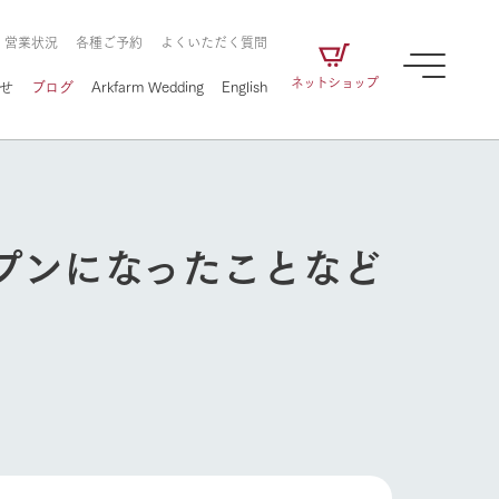
・営業状況
各種ご予約
よくいただく質問
ネットショップ
せ
ブログ
Arkfarm Wedding
English
プンになったことなど
牧場の楽しみ方
ェアの
牧場スタッフが季節ごとの楽しみ方やシーン
別の楽しみ方をナビゲート
に向けて
想い
企業情報
循環する
をはじめ、私たちが
届け、
の食品はすべて、「家
1972年から時代の変革とともに
この地で挑んできた
牧場の楽しみ方
農業のために推進し
を描く
て食べさせられるも
歩んできたArk館ヶ森のヒストリ
循環型農業のかたち
の取り組みをご紹介
る」という一貫した
ーや会社概要など、株式会社ア
で作られています。
ークにまつわる情報をご紹介し
アクティビティ／体験
ます。