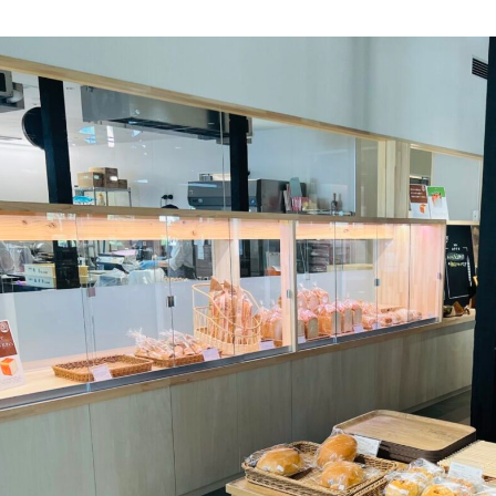
レストラン/BBQ
然環境の中、季節の移り変
触れて、感じて、学ぶ。館ヶ森の雄大な
う
なかで動物とふれあう
ショップ／お買い物
アクティビティ/体験
り尽くした料理人が腕を振
丹精込めて育てた生産品をはじめ、牧場
タイルで提供
逸品を取り揃えた店舗
リー映像
創業50周年を
周遊バス
でのあゆみをま
バスのご案内
作いたしまし
トが開きます）
よくあるご質問
団体のお客様へ
ペ