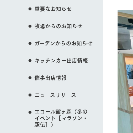
イベント/フェア
花のある美しい自
重要なお知らせ
わりを存分に味わ
営業時間・料金
牧場からのお知らせ
交通アクセス
レストラン
よくいただく質問
動物とふれあう
牧場の生産品を知
ガーデンからのお知らせ
い、ビュッフェス
団体のお客様へ
50周年ヒスト
周遊バス
ペットをお連れのお客様へ
キッチンカー出店情報
アークグループの
牧場マップを見る
記念し、これま
お問い合わせ・資料請求
牧場内を巡る周遊
とめた映像を制
催事出店情報
た。（動画サイ
ニュースリリース
営業時間・料金
交通アクセス
エコール館ヶ森（冬の
イベント［マラソン・
駅伝］）