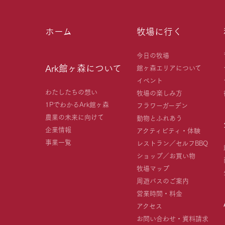
ホーム
牧場に行く
今日の牧場
Ark館ヶ森について
館ヶ森エリアについて
イベント
わたしたちの想い
牧場の楽しみ方
1PでわかるArk館ヶ森
フラワーガーデン
農業の未来に向けて
動物とふれあう
企業情報
アクティビティ・体験
事業一覧
レストラン／セルフBBQ
ショップ／お買い物
牧場マップ
周遊バスのご案内
営業時間・料金
アクセス
お問い合わせ・資料請求