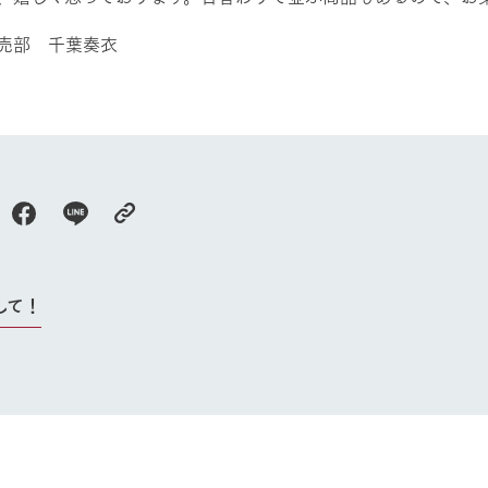
売部 千葉奏衣
牧場に行く
私たちの取
今日の牧場
育てる
森について
館ヶ森エリアについて
つくる
イベント
つなげる
の想い
牧場の楽しみ方
循環する
Ark館ヶ森
フラワーガーデン
に向けて
して！
動物とふれあう
生産品を見
アクティビティ・体験
レストラン
トリー映像
生産品一覧
ショップ／お買い物
館ヶ森高原豚
牧場マップ
生産品への想
周遊バスのご案内
Arkfarm Wed
営業時間・料金