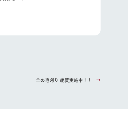
り組み
お知らせ
ブログ
お問い合わせ・資料請求
生産品カタログ・資料DL
English (Google Translate)
羊の毛刈り 絶賛実施中！！
る
い
ネットショップ
ding