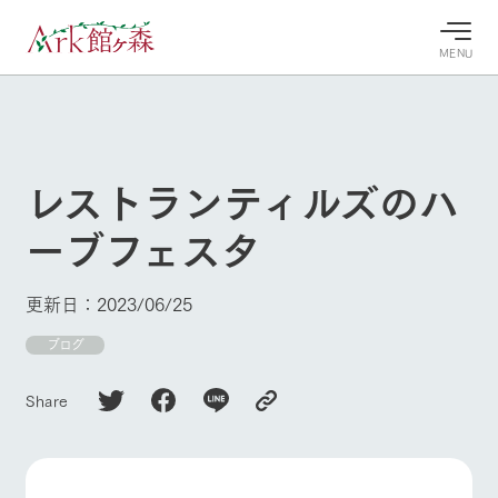
MENU
30°c
/
22°c
30°c
/
22°c
8/8
8/8
2026
2026
(土)
(土)
レストランティルズのハ
牧場へ行
よく見られている情報
ーブフェスタ
く
ホーム
今日の牧
イベン
牧場の楽
場・営業
ト/フェ
しみ方
Ark館ヶ森について
更新日：2023/06/25
案内
ア
牧場スタッフが
本日の営業時間
Ark館ヶ森で開
ブログ
季節ごとの楽し
牧場に行く
や牧場の天気、
催しているイベ
み方やシーン別
ガーデンの開花
ント・フェアの
の楽しみ方をナ
Share
状況などを毎日
情報やスケジュ
ビゲート
更新
ール
私たちの取り組み
生産品を見る