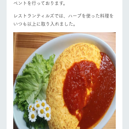
ベントを行っております。
お問い合
牧場内を巡る周
わせ・資
遊バスのご案内
料請求
レストランティルズでは、ハーブを使った料理を
営業時間・料金
交通アクセス
個人情報取扱いについて
いつも以上に取り入れました。
よくあるご質問
団体のお客様へ
ペットをお連れの
お問い合わせ
お客様へ