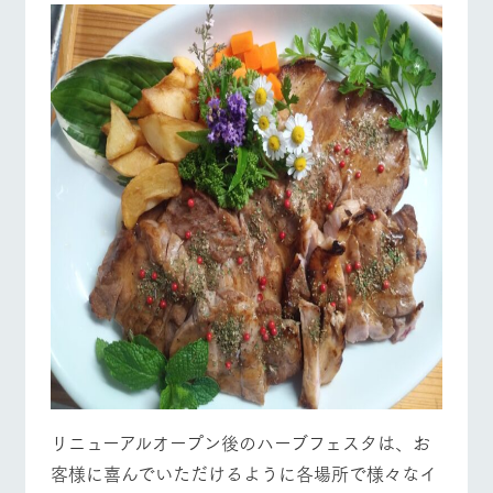
施設・体験情報
ArkFarm Wedding
フラワー
動物とふ
アクティ
牧場トップ
今日の牧場
牧場の楽しみ方
ガーデン
れあう
ビティ／
体験
花のある美しい
触れて、感じ
ツリーハウスや
自然環境の中、
て、学ぶ。館ヶ
お知らせ
各種体験教室な
季節の移り変わ
森の雄大な自然
ど、楽しみなが
りを存分に味わ
なかで動物とふ
ブログ
イベント/フェア
レストラン/BBQ
フラワーガーデン
ら学べる様々な
う
れあう
アクティビティ
お問い合わせ・資料請求
営業時
生産品カタログ・資料DL
間・料金
レストラ
ショップ
牧場マッ
ン
／お買い
プ
交通アク
English (Google Translate)
物
動物とふれあう
アクティビティ/体験
ショップ/お買い物
セス
牧場の生産品を
牧場マップのダ
丹精込めて育て
知り尽くした料
ウンロード
よくいた
だく質問
た生産品をはじ
理人が腕を振
ネットショップ
め、牧場産の逸
い、ビュッフェ
団体のお
品を取り揃えた
スタイルで提供
客様へ
牧場マップを見る
周遊バス
店舗
リニューアルオープン後のハーブフェスタは、お
ペットを
お連れの
客様に喜んでいただけるように各場所で様々なイ
周遊バス
お客様へ