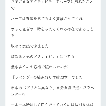
さまざまなアクティビティでハーブに触れたこと
お問い合
牧場内を巡る周
わせ・資
で
営業時間・料金
交通アクセス
遊バスのご案内
料請求
個人情報取扱いについて
ハーブは五感を気持ちよく覚醒させてくれ
よくあるご質問
団体のお客様へ
ホッと寛ぎの一時を与えてくれる存在であること
ペットをお連れの
お問い合わせ
お客様へ
を
改めて実感できました
数ある人気のアクティビティに中でも
最も多くのお客様で賑わったのが
「ラベンダーの摘み取り体験20本」でした
市販のポプリとは異なり、自分自身で選んだラベ
ンダーを
一本一本吟味して切り取っていくのは特別な体験