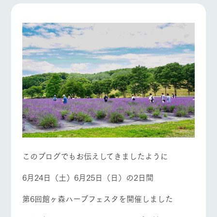
施設・体験情報
牧場トップ
今日の牧場
牧場の楽しみ方
ArkFarm Wedding
フラワー
動物とふ
アクティ
ガーデン
れあう
ビティ／
体験
花のある美しい
触れて、感じ
ツリーハウスや
自然環境の中、
て、学ぶ。館ヶ
お知らせ
各種体験教室な
季節の移り変わ
森の雄大な自然
イベント/フェア
レストラン/BBQ
フラワーガーデン
ど、楽しみなが
りを存分に味わ
なかで動物とふ
ブログ
ら学べる様々な
う
れあう
アクティビティ
お問い合わせ・資料請求
営業時
生産品カタログ・資料DL
間・料金
レストラ
ショップ
牧場マッ
動物とふれあう
アクティビティ/体験
ショップ/お買い物
ン
／お買い
プ
交通アク
English (Google Translate)
物
セス
牧場の生産品を
牧場マップのダ
丹精込めて育て
知り尽くした料
ウンロード
よくいた
このブログでもお伝えしてきましたように
だく質問
た生産品をはじ
理人が腕を振
ネットショップ
め、牧場産の逸
い、ビュッフェ
牧場マップを見る
周遊バス
団体のお
品を取り揃えた
6月24日（土）6月25日（日）の2日間
スタイルで提供
客様へ
店舗
ペットを
第6回館ヶ森ハーブフェスタを開催しました
お連れの
周遊バス
お客様へ