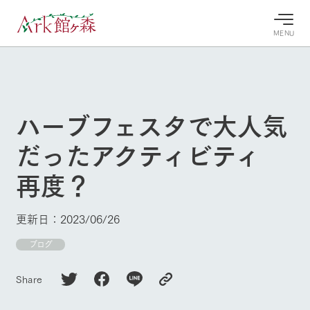
MENU
30°c
/
22°c
30°c
/
22°c
8/8
8/8
2026
2026
(土)
(土)
ハーブフェスタで大人気
牧場へ行
よく見られている情報
だったアクティビティ
く
ホーム
今日の牧
イベン
牧場の楽
再度？
場・営業
ト/フェ
しみ方
Ark館ヶ森について
案内
ア
牧場スタッフが
本日の営業時間
Ark館ヶ森で開
季節ごとの楽し
更新日：2023/06/26
牧場に行く
や牧場の天気、
催しているイベ
み方やシーン別
ガーデンの開花
ント・フェアの
の楽しみ方をナ
ブログ
状況などを毎日
情報やスケジュ
ビゲート
更新
ール
私たちの取り組み
Share
生産品を見る