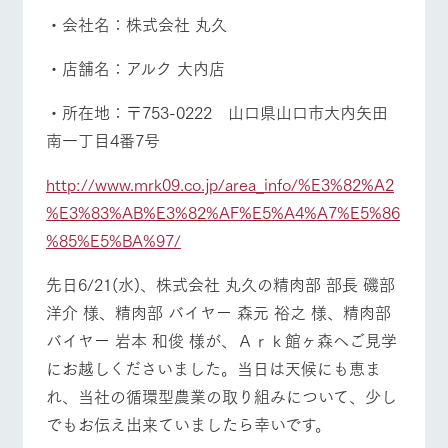
お問い合
営業時間・料金
交通アクセス
牧場内を巡る周
・会社名：株式会社 丸久
わせ・資
遊バスのご案内
料請求
・店舗名：アルク 大内店
よくあるご質問
団体のお客様へ
個人情報取扱いについて
ペットをお連れの
・所在地：〒753-0222 山口県山口市大内矢田
お問い合わせ
お客様へ
南一丁目4番7号
http://www.mrk09.co.jp/area_info/%E3%82%A2
%E3%83%AB%E3%82%AF%E5%A4%A7%E5%86
%85%E5%BA%97/
先日6/21(水)、株式会社 丸久の精肉部 部長 磯部
洋介 様、精肉部 バイヤー 森元 裕之 様、精肉部
バイヤー 岩本 和俊 様が、Ａｒｋ館ヶ森へご見学
にお越しくださいました。当日は天候にも恵ま
れ、当社の循環型農業の取り組みについて、少し
でもお伝え出来ていましたら幸いです。