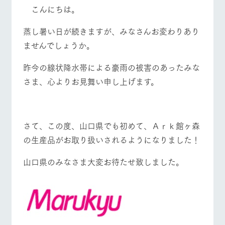
施設・体験情報
こんにちは。
牧場トップ
今日の牧場
牧場の楽しみ方
ArkFarm Wedding
フラワー
動物とふ
アクティ
蒸し暑い日が続きますが、みなさんお変わりあり
ガーデン
れあう
ビティ／
ませんでしょうか。
体験
花のある美しい
触れて、感じ
ツリーハウスや
自然環境の中、
て、学ぶ。館ヶ
イベント/フェア
レストラン/BBQ
フラワーガーデン
昨今の線状降水帯による豪雨の被害のあったみな
お知らせ
各種体験教室な
季節の移り変わ
森の雄大な自然
さま、心よりお見舞い申し上げます。
ど、楽しみなが
りを存分に味わ
なかで動物とふ
ブログ
ら学べる様々な
う
れあう
アクティビティ
お問い合わせ・資料請求
営業時
動物とふれあう
アクティビティ/体験
ショップ/お買い物
生産品カタログ・資料DL
間・料金
レストラ
ショップ
牧場マッ
さて、この度、山口県でも初めて、Ａｒｋ館ヶ森
ン
／お買い
プ
交通アク
English (Google Translate)
物
の生産品がお取り扱いされるようになりました！
セス
牧場の生産品を
牧場マップのダ
丹精込めて育て
知り尽くした料
ウンロード
よくいた
山口県のみなさま大変お待たせ致しました。
だく質問
た生産品をはじ
理人が腕を振
牧場マップを見る
周遊バス
ネットショップ
め、牧場産の逸
い、ビュッフェ
団体のお
品を取り揃えた
スタイルで提供
客様へ
店舗
ペットを
お連れの
周遊バス
お客様へ