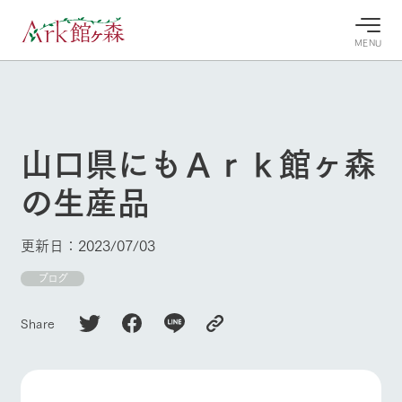
MENU
30°c
/
22°c
30°c
/
22°c
8/11
8/11
2026
2026
(火)
(火)
山口県にもＡｒｋ館ヶ森
牧場へ行
よく見られている情報
の生産品
く
ホーム
今日の牧
イベン
牧場の楽
場・営業
ト/フェ
しみ方
Ark館ヶ森について
更新日：2023/07/03
案内
ア
牧場スタッフが
本日の営業時間
Ark館ヶ森で開
ブログ
季節ごとの楽し
牧場に行く
や牧場の天気、
催しているイベ
み方やシーン別
ガーデンの開花
ント・フェアの
の楽しみ方をナ
Share
状況などを毎日
情報やスケジュ
ビゲート
更新
ール
私たちの取り組み
生産品を見る