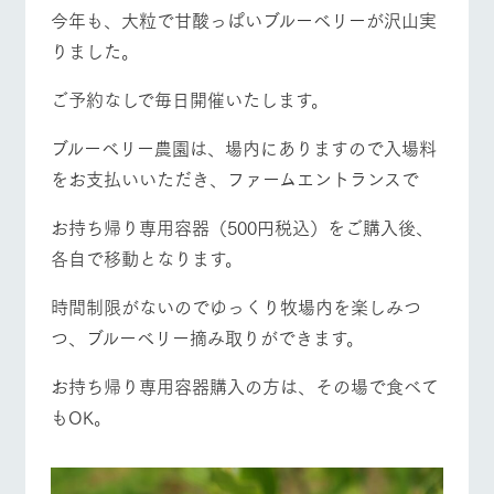
施設・体験情報
今年も、大粒で甘酸っぱいブルーベリーが沢山実
牧場トップ
今日の牧場
牧場の楽しみ方
りました。
ArkFarm Wedding
フラワー
動物とふ
アクティ
ガーデン
れあう
ビティ／
ご予約なしで毎日開催いたします。
体験
花のある美しい
触れて、感じ
ツリーハウスや
イベント/フェア
レストラン/BBQ
フラワーガーデン
自然環境の中、
て、学ぶ。館ヶ
ブルーベリー農園は、場内にありますので入場料
お知らせ
各種体験教室な
季節の移り変わ
森の雄大な自然
をお支払いいただき、ファームエントランスで
ど、楽しみなが
りを存分に味わ
なかで動物とふ
ブログ
ら学べる様々な
う
れあう
アクティビティ
お問い合わせ・資料請求
お持ち帰り専用容器（500円税込）をご購入後、
営業時
動物とふれあう
アクティビティ/体験
ショップ/お買い物
各自で移動となります。
生産品カタログ・資料DL
間・料金
レストラ
ショップ
牧場マッ
ン
／お買い
プ
交通アク
English (Google Translate)
物
時間制限がないのでゆっくり牧場内を楽しみつ
セス
牧場の生産品を
牧場マップのダ
つ、ブルーベリー摘み取りができます。
丹精込めて育て
知り尽くした料
ウンロード
よくいた
だく質問
た生産品をはじ
理人が腕を振
牧場マップを見る
周遊バス
ネットショップ
め、牧場産の逸
い、ビュッフェ
お持ち帰り専用容器購入の方は、その場で食べて
団体のお
品を取り揃えた
スタイルで提供
客様へ
もOK。
店舗
ペットを
お連れの
周遊バス
お客様へ