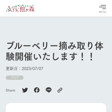
MENU
30°c
/
22°c
30°c
/
22°c
8/8
8/8
2026
2026
(土)
(土)
ブルーベリー摘み取り体
牧場へ行
よく見られている情報
験開催いたします！！
く
ホーム
今日の牧
イベン
牧場の楽
場・営業
ト/フェ
しみ方
Ark館ヶ森について
更新日：2023/07/07
案内
ア
牧場スタッフが
本日の営業時間
Ark館ヶ森で開
ブログ
季節ごとの楽し
牧場に行く
や牧場の天気、
催しているイベ
み方やシーン別
ガーデンの開花
ント・フェアの
の楽しみ方をナ
Share
状況などを毎日
情報やスケジュ
ビゲート
更新
ール
私たちの取り組み
生産品を見る