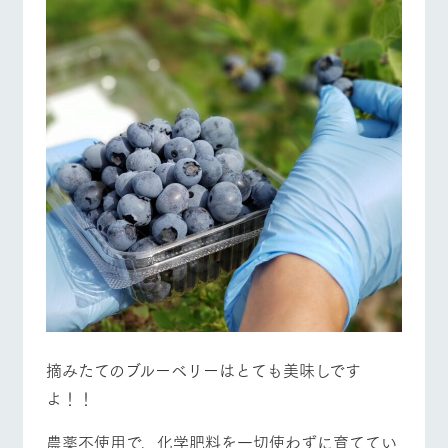
お問い合
営業時間・料金
交通アクセス
牧場内を巡る周
わせ・資
遊バスのご案内
料請求
よくあるご質問
団体のお客様へ
個人情報取扱いについて
ペットをお連れの
お問い合わせ
お客様へ
摘みたてのブルーベリーはとても美味しです
よ！！
農薬不使用で、化学肥料を一切使わずに育ててい