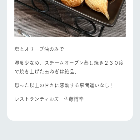
お問い合
牧場内を巡る周
わせ・資
遊バスのご案内
よくあるご質問
団体のお客様へ
料請求
個人情報取扱いについて
ペットをお連れの
お問い合わせ
お客様へ
塩とオリーブ油のみで
湿度少なめ、スチームオーブン蒸し焼き２３０度
で焼き上げた玉ねぎは絶品、
思った以上の甘さに感動する事間違いなし！
レストランティルズ 佐藤博幸