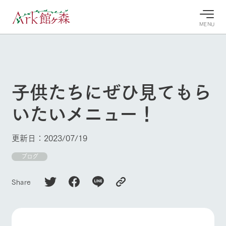
MENU
30°c
/
22°c
30°c
/
22°c
8/10
8/10
2026
2026
(月)
(月)
子供たちにぜひ見てもら
牧場へ行
よく見られている情報
いたいメニュー！
く
ホーム
今日の牧
イベン
牧場の楽
場・営業
ト/フェ
しみ方
Ark館ヶ森について
更新日：2023/07/19
案内
ア
牧場スタッフが
本日の営業時間
Ark館ヶ森で開
ブログ
季節ごとの楽し
牧場に行く
や牧場の天気、
催しているイベ
み方やシーン別
ガーデンの開花
ント・フェアの
の楽しみ方をナ
Share
状況などを毎日
情報やスケジュ
ビゲート
更新
ール
私たちの取り組み
生産品を見る
牧場トップ
今日の牧場
牧場の楽しみ方