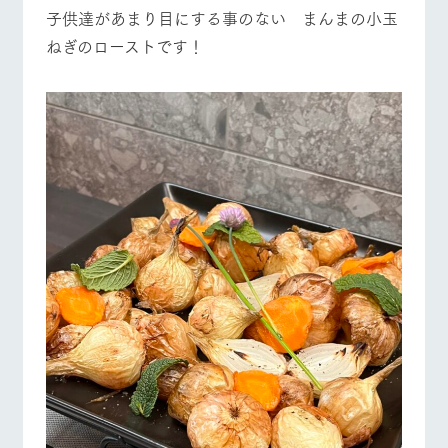
施設・体験情報
子供達があまり目にする事のない まんまの小玉
ねぎのローストです！
ArkFarm Wedding
フラワー
動物とふ
アクティ
ガーデン
れあう
ビティ／
体験
イベント/フェア
レストラン/BBQ
フラワーガーデン
花のある美しい
触れて、感じ
ツリーハウスや
自然環境の中、
て、学ぶ。館ヶ
お知らせ
各種体験教室な
季節の移り変わ
森の雄大な自然
ど、楽しみなが
りを存分に味わ
なかで動物とふ
ブログ
ら学べる様々な
う
れあう
アクティビティ
お問い合わせ・資料請求
動物とふれあう
アクティビティ/体験
ショップ/お買い物
営業時
生産品カタログ・資料DL
間・料金
レストラ
ショップ
牧場マッ
ン
／お買い
プ
交通アク
English (Google Translate)
物
セス
牧場の生産品を
牧場マップのダ
丹精込めて育て
知り尽くした料
ウンロード
よくいた
牧場マップを見る
周遊バス
だく質問
た生産品をはじ
理人が腕を振
ネットショップ
め、牧場産の逸
い、ビュッフェ
団体のお
品を取り揃えた
スタイルで提供
客様へ
店舗
ペットを
お連れの
周遊バス
お客様へ
営業時間・料金
交通アクセス