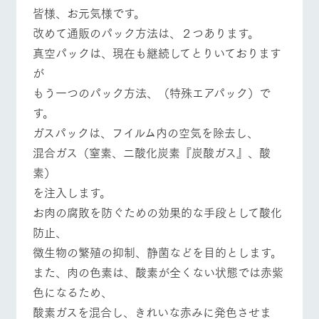
施設・体験情報
皆様、お元気様です。
牧場トップ
今日の牧場
牧場の楽しみ方
改めて通販のパック方法は、２つあります。
ArkFarm Wedding
フラワー
動物とふ
アクティ
真空パックは、現在も継続してとりいております
ガーデン
れあう
ビティ／
体験
が
花のある美しい
触れて、感じ
ツリーハウスや
自然環境の中、
て、学ぶ。館ヶ
もう一つのパック方法、（特殊エアパック）で
お知らせ
イベント/フェア
レストラン/BBQ
フラワーガーデン
各種体験教室な
季節の移り変わ
森の雄大な自然
す。
ど、楽しみなが
りを存分に味わ
なかで動物とふ
ブログ
ら学べる様々な
う
れあう
ガスパックは、フイルム内の空気を除去し、
アクティビティ
お問い合わせ・資料請求
混合ガス（窒素、二酸化炭素『炭酸ガス』、酸
営業時
生産品カタログ・資料DL
間・料金
動物とふれあう
アクティビティ/体験
ショップ/お買い物
素）
レストラ
ショップ
牧場マッ
ン
／お買い
プ
を注入します。
交通アク
English (Google Translate)
物
セス
牧場の生産品を
牧場マップのダ
お肉の腐敗を防ぐための効果的な手段として酸化
丹精込めて育て
知り尽くした料
ウンロード
よくいた
防止、
だく質問
た生産品をはじ
理人が腕を振
牧場マップを見る
周遊バス
ネットショップ
め、牧場産の逸
い、ビュッフェ
微生物の繁殖の抑制、静菌などを目的とします。
団体のお
品を取り揃えた
スタイルで提供
客様へ
また、肉の色素は、酸素が全くない状態では赤紫
店舗
ペットを
色になるため、
お連れの
周遊バス
お客様へ
酸素ガスを混合し、きれいな赤みに発色させま