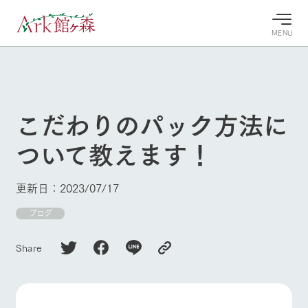
MENU
30°c
/
22°c
30°c
/
22°c
8/9
8/9
2026
2026
(日)
(日)
こだわりのパック方法に
牧場へ行
よく見られている情報
ついて教えます！
く
ホーム
今日の牧
イベン
牧場の楽
場・営業
ト/フェ
しみ方
Ark館ヶ森について
更新日：2023/07/17
案内
ア
牧場スタッフが
本日の営業時間
Ark館ヶ森で開
ブログ
季節ごとの楽し
牧場に行く
や牧場の天気、
催しているイベ
み方やシーン別
ガーデンの開花
ント・フェアの
の楽しみ方をナ
Share
状況などを毎日
情報やスケジュ
ビゲート
更新
ール
私たちの取り組み
生産品を見る