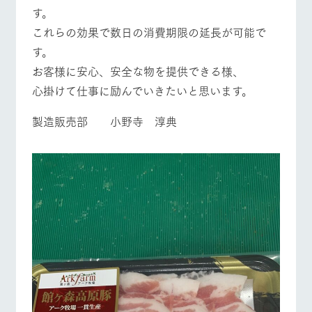
お問い合
す。
牧場内を巡る周
営業時間・料金
交通アクセス
わせ・資
遊バスのご案内
料請求
これらの効果で数日の消費期限の延長が可能で
個人情報取扱いについて
よくあるご質問
団体のお客様へ
す。
お客様に安心、安全な物を提供できる様、
ペットをお連れの
お問い合わせ
お客様へ
心掛けて仕事に励んでいきたいと思います。
製造販売部 小野寺 淳典