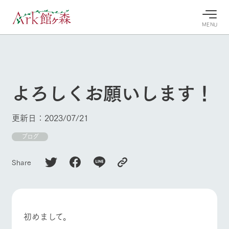
MENU
30°c
/
22°c
30°c
/
22°c
8/7
8/7
2026
2026
(金)
(金)
よろしくお願いします！
牧場へ行
よく見られている情報
く
ホーム
更新日：2023/07/21
今日の牧
イベン
牧場の楽
場・営業
ト/フェ
しみ方
Ark館ヶ森について
ブログ
案内
ア
牧場スタッフが
本日の営業時間
Ark館ヶ森で開
季節ごとの楽し
Share
牧場に行く
や牧場の天気、
催しているイベ
み方やシーン別
ガーデンの開花
ント・フェアの
の楽しみ方をナ
状況などを毎日
情報やスケジュ
ビゲート
更新
ール
私たちの取り組み
初めまして。
牧場トップ
今日の牧場
牧場の楽しみ方
生産品を見る