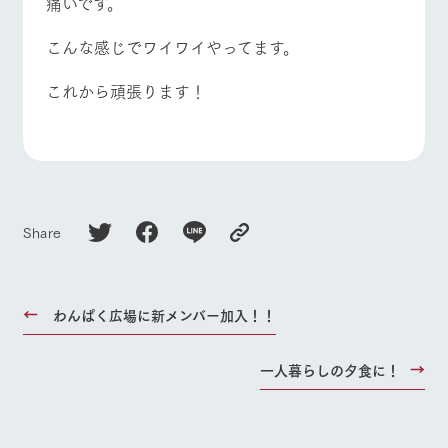
痛いです。
お問い合
牧場内を巡る周
わせ・資
よくあるご質問
団体のお客様へ
遊バスのご案内
料請求
こんな感じでワイワイやってます。
ペットをお連れの
個人情報取扱いについて
お問い合わせ
お客様へ
これから頑張ります！
Share
わんぱく広場に新メンバー加入！！
一人暮らしの夕食に！