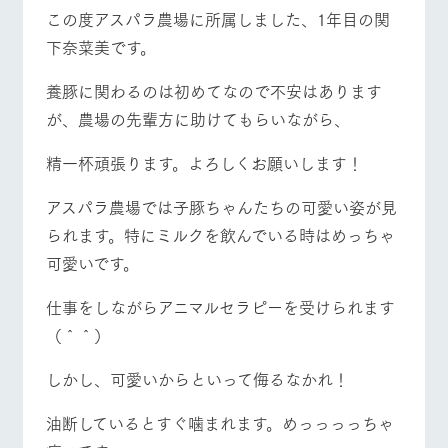
施設・体験情報
この度アスパラ農場に所属しました、1年目の関
下奈菜美です。
ArkFarm Wedding
フラワー
動物とふ
アクティ
ガーデン
れあう
ビティ／
体験
養豚に関わるのは初めてなので不安はあります
イベント/フェア
レストラン/BBQ
フラワーガーデン
花のある美しい
触れて、感じ
が、農場の先輩方に助けてもらいながら、
ツリーハウスや
自然環境の中、
て、学ぶ。館ヶ
お知らせ
各種体験教室な
季節の移り変わ
森の雄大な自然
ど、楽しみなが
精一杯頑張ります。よろしくお願いします！
りを存分に味わ
なかで動物とふ
ブログ
ら学べる様々な
う
れあう
動物とふれあう
アクティビティ/体験
ショップ/お買い物
アクティビティ
お問い合わせ・資料請求
アスパラ農場では子豚ちゃんたちの可愛い姿が見
営業時
られます。特にミルクを飲んでいる時はめっちゃ
生産品カタログ・資料DL
間・料金
レストラ
ショップ
牧場マッ
ン
／お買い
プ
可愛いです。
交通アク
English (Google Translate)
物
セス
牧場の生産品を
牧場マップのダ
牧場マップを見る
周遊バス
仕事をしながらアニマルセラピーを受けられます
丹精込めて育て
知り尽くした料
ウンロード
よくいた
だく質問
た生産品をはじ
理人が腕を振
（＾＾）
ネットショップ
め、牧場産の逸
い、ビュッフェ
団体のお
品を取り揃えた
スタイルで提供
客様へ
しかし、可愛いからといって侮るなかれ！
店舗
ペットを
お連れの
油断しているとすぐ噛まれます。めっっっっちゃ
営業時間・料金
交通アクセス
周遊バス
お客様へ