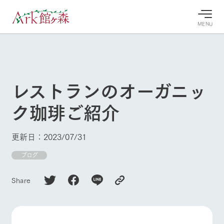
MENU
30°c
/
22°c
30°c
/
22°c
8/8
8/8
2026
2026
(土)
(土)
レストランのオーガニッ
牧場へ行
よく見られている情報
ク珈琲ご紹介
く
ホーム
今日の牧
イベン
牧場の楽
場・営業
ト/フェ
しみ方
Ark館ヶ森について
更新日：2023/07/31
案内
ア
牧場スタッフが
本日の営業時間
Ark館ヶ森で開
ブログ
季節ごとの楽し
牧場に行く
や牧場の天気、
催しているイベ
み方やシーン別
ガーデンの開花
ント・フェアの
の楽しみ方をナ
Share
状況などを毎日
情報やスケジュ
ビゲート
更新
ール
私たちの取り組み
生産品を見る