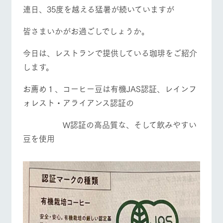
施設・体験情報
連日、35度を越える猛暑が続いていますが
ArkFarm Wedding
フラワー
動物とふ
アクティ
皆さまいかがお過ごしでしょうか。
ガーデン
れあう
ビティ／
体験
牧場トップ
今日の牧場
牧場の楽しみ方
今日は、レストランで提供している珈琲をご紹介
花のある美しい
触れて、感じ
ツリーハウスや
自然環境の中、
て、学ぶ。館ヶ
します。
お知らせ
各種体験教室な
季節の移り変わ
森の雄大な自然
ど、楽しみなが
りを存分に味わ
なかで動物とふ
ブログ
お薦め１、コーヒー豆は有機JAS認証、レインフ
ら学べる様々な
う
れあう
イベント/フェア
レストラン/BBQ
フラワーガーデン
アクティビティ
お問い合わせ・資料請求
ォレスト・アライアンス認証の
営業時
生産品カタログ・資料DL
間・料金
レストラ
ショップ
牧場マッ
W認証の高品質な、そして飲みやすい
ン
／お買い
プ
交通アク
English (Google Translate)
物
豆を使用
セス
牧場の生産品を
牧場マップのダ
動物とふれあう
アクティビティ/体験
ショップ/お買い物
丹精込めて育て
知り尽くした料
ウンロード
よくいた
だく質問
た生産品をはじ
理人が腕を振
ネットショップ
め、牧場産の逸
い、ビュッフェ
団体のお
品を取り揃えた
スタイルで提供
客様へ
店舗
ペットを
牧場マップを見る
周遊バス
お連れの
周遊バス
お客様へ