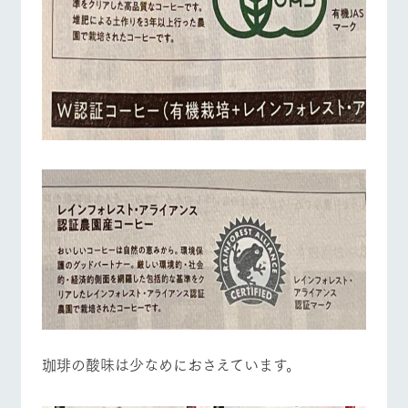
お問い合
牧場内を巡る周
わせ・資
遊バスのご案内
料請求
個人情報取扱いについて
営業時間・料金
交通アクセス
よくあるご質問
団体のお客様へ
ペットをお連れの
お問い合わせ
お客様へ
珈琲の酸味は少なめにおさえています。