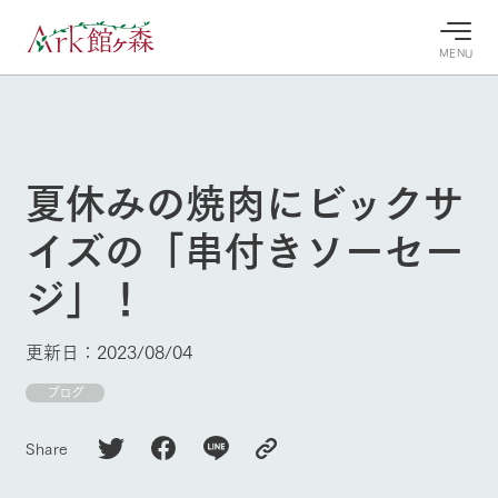
MENU
30°c
/
22°c
30°c
/
22°c
8/8
8/8
2026
2026
(土)
(土)
夏休みの焼肉にビックサ
牧場へ行
よく見られている情報
イズの「串付きソーセー
く
ホーム
今日の牧
イベン
牧場の楽
ジ」！
場・営業
ト/フェ
しみ方
Ark館ヶ森について
案内
ア
牧場スタッフが
本日の営業時間
Ark館ヶ森で開
季節ごとの楽し
更新日：2023/08/04
牧場に行く
や牧場の天気、
催しているイベ
み方やシーン別
ガーデンの開花
ント・フェアの
の楽しみ方をナ
ブログ
状況などを毎日
情報やスケジュ
ビゲート
更新
ール
私たちの取り組み
Share
生産品を見る