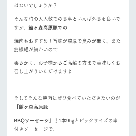
お問い合
はないでしょうか？
牧場内を巡る周
わせ・資
遊バスのご案内
営業時間・料金
交通アクセス
料請求
そんな時の大人数での食事といえば外食も良いで
個人情報取扱いについて
よくあるご質問
団体のお客様へ
すが、
館ヶ森高原豚での
ペットをお連れの
焼肉もおすすめ！旨味が濃厚で臭みが無く、また
お問い合わせ
お客様へ
筋繊維が細かいので
柔らかく、お子様からご高齢の方まで美味しくお
召し上がりいただけます♪
そしてそんな焼肉にぜひ食べていただきたいのが
「館ヶ森高原豚
BBQソーセージ」！
1本95gとビックサイズの串
付きソーセージで、