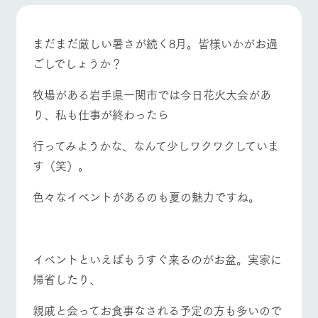
施設・体験情報
牧場トップ
今日の牧場
牧場の楽しみ方
ArkFarm Wedding
フラワー
動物とふ
アクティ
まだまだ厳しい暑さが続く8月。皆様いかがお過
ガーデン
れあう
ビティ／
ごしでしょうか？
体験
花のある美しい
触れて、感じ
ツリーハウスや
自然環境の中、
て、学ぶ。館ヶ
牧場がある岩手県一関市では今日花火大会があ
お知らせ
各種体験教室な
季節の移り変わ
森の雄大な自然
イベント/フェア
レストラン/BBQ
フラワーガーデン
り、私も仕事が終わったら
ど、楽しみなが
りを存分に味わ
なかで動物とふ
ブログ
ら学べる様々な
う
れあう
アクティビティ
お問い合わせ・資料請求
行ってみようかな、なんて少しワクワクしていま
営業時
す（笑）。
生産品カタログ・資料DL
間・料金
レストラ
ショップ
牧場マッ
動物とふれあう
アクティビティ/体験
ショップ/お買い物
ン
／お買い
プ
交通アク
English (Google Translate)
物
色々なイベントがあるのも夏の魅力ですね。
セス
牧場の生産品を
牧場マップのダ
丹精込めて育て
知り尽くした料
ウンロード
よくいた
だく質問
た生産品をはじ
理人が腕を振
ネットショップ
め、牧場産の逸
い、ビュッフェ
団体のお
牧場マップを見る
周遊バス
イベントといえばもうすぐ来るのがお盆。実家に
品を取り揃えた
スタイルで提供
客様へ
店舗
帰省したり、
ペットを
お連れの
周遊バス
お客様へ
親戚と会ってお食事なされる予定の方も多いので