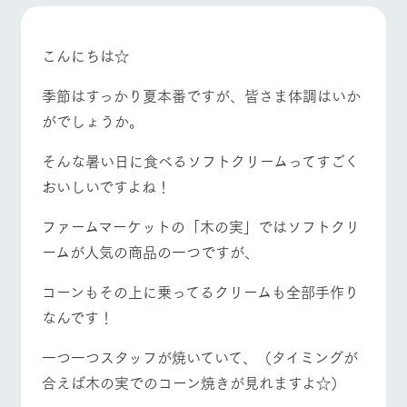
施設・体験情報
牧場トップ
今日の牧場
牧場の楽しみ方
ArkFarm Wedding
フラワー
動物とふ
アクティ
こんにちは☆
ガーデン
れあう
ビティ／
体験
季節はすっかり夏本番ですが、皆さま体調はいか
花のある美しい
触れて、感じ
ツリーハウスや
自然環境の中、
て、学ぶ。館ヶ
イベント/フェア
レストラン/BBQ
フラワーガーデン
がでしょうか。
お知らせ
各種体験教室な
季節の移り変わ
森の雄大な自然
ど、楽しみなが
りを存分に味わ
なかで動物とふ
ブログ
そんな暑い日に食べるソフトクリームってすごく
ら学べる様々な
う
れあう
アクティビティ
お問い合わせ・資料請求
おいしいですよね！
営業時
動物とふれあう
アクティビティ/体験
ショップ/お買い物
生産品カタログ・資料DL
間・料金
レストラ
ショップ
牧場マッ
ファームマーケットの「木の実」ではソフトクリ
ン
／お買い
プ
交通アク
English (Google Translate)
物
ームが人気の商品の一つですが、
セス
牧場の生産品を
牧場マップのダ
丹精込めて育て
知り尽くした料
ウンロード
よくいた
コーンもその上に乗ってるクリームも全部手作り
だく質問
た生産品をはじ
理人が腕を振
牧場マップを見る
周遊バス
ネットショップ
め、牧場産の逸
なんです！
い、ビュッフェ
団体のお
品を取り揃えた
スタイルで提供
客様へ
店舗
一つ一つスタッフが焼いていて、（タイミングが
ペットを
お連れの
合えば木の実でのコーン焼きが見れますよ☆）
周遊バス
お客様へ