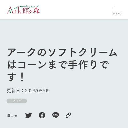
MENU
30°c
/
22°c
30°c
/
22°c
8/10
8/10
2026
2026
(月)
(月)
アークのソフトクリーム
牧場へ行
よく見られている情報
はコーンまで手作りで
く
ホーム
今日の牧
イベン
牧場の楽
す！
場・営業
ト/フェ
しみ方
Ark館ヶ森について
案内
ア
牧場スタッフが
本日の営業時間
Ark館ヶ森で開
季節ごとの楽し
更新日：2023/08/09
牧場に行く
や牧場の天気、
催しているイベ
み方やシーン別
ガーデンの開花
ント・フェアの
の楽しみ方をナ
ブログ
状況などを毎日
情報やスケジュ
ビゲート
更新
ール
私たちの取り組み
Share
生産品を見る