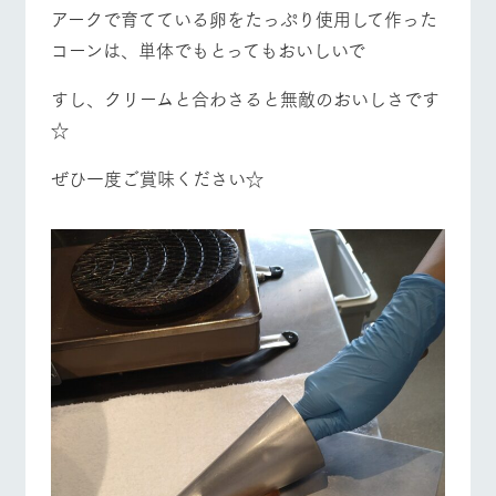
お問い合
アークで育てている卵をたっぷり使用して作った
営業時間・料金
交通アクセス
牧場内を巡る周
わせ・資
遊バスのご案内
料請求
コーンは、単体でもとってもおいしいで
よくあるご質問
団体のお客様へ
個人情報取扱いについて
すし、クリームと合わさると無敵のおいしさです
ペットをお連れの
お問い合わせ
☆
お客様へ
ぜひ一度ご賞味ください☆