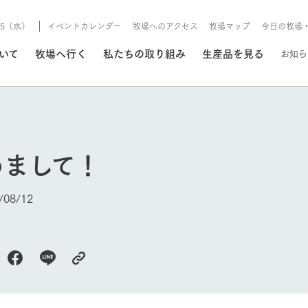
8/5（水）
イベントカレンダー
牧場へのアクセス
牧場マップ
今日の牧場
/8/5（水）
ついて
牧場へ行く
私たちの取り組み
生産品を見る
お知ら
いる情報
めまして！
・営業案内
イベント/フェア
牧場の天気、ガーデンの開
08/12
Ark館ヶ森で開催しているイベント・フ
更新
情報やスケジュール
rk館ヶ森
わたしたちの想い
つくる
生産品一覧
農業の未来
つなげる
生産品への
トーリーから、
域の豊かな自然
生きることは食べること。「食
おいしさと安心を、
健やかで笑顔溢れる毎日のため
循環型農業
食を人々に
Ark館ヶ森
報
今日の牧場
組みまで、関連
こだわりと、厳
はいのち」の理念に込められた
まっすぐにつくる
に、安全・安心で高品質なもの
持続可能な
未来への輪
族に安心し
げながら1Pで
元、愛情を込め
想いや、農業を未来につなぐた
だけをつくっています。
ている3つ
のだけを作
紹介します。
めの使命をお伝えします。
します。
信念のもと
ーデン
動物とふれあう