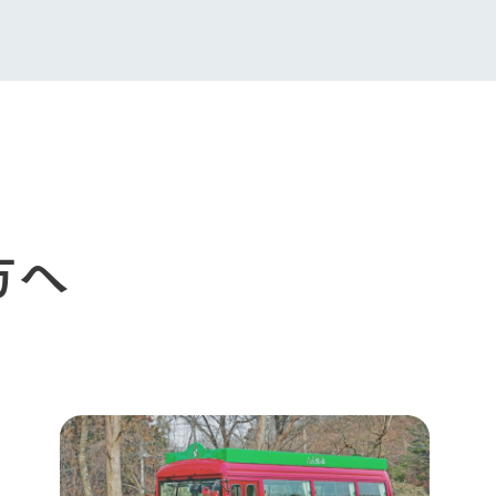
館ヶ森高原豚
牧場マップ
生産品への想
周遊バスのご案内
Arkfarm Wed
営業時間・料金
アクセス
Arkfarm 
ペットをお連れのお客様へ
よくいただく質問
方へ