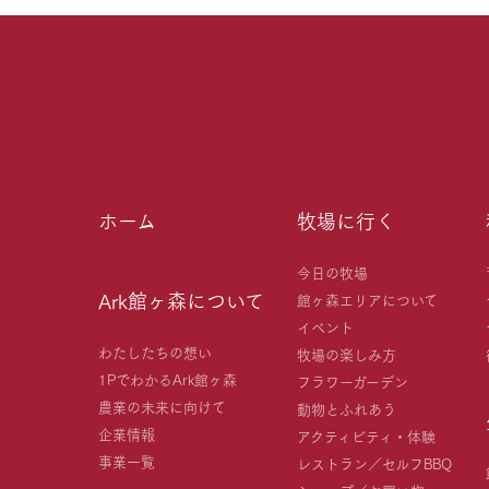
ホーム
牧場に行く
今日の牧場
Ark館ヶ森について
館ヶ森エリアについて
イベント
わたしたちの想い
牧場の楽しみ方
1PでわかるArk館ヶ森
フラワーガーデン
農業の未来に向けて
動物とふれあう
企業情報
アクティビティ・体験
事業一覧
レストラン／セルフBBQ