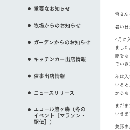
花のある美しい自
重要なお知らせ
イベント/フェア
わりを存分に味わ
皆さん
営業時間・料金
牧場からのお知らせ
交通アクセス
レストラン
暑い日
よくいただく質問
牧場の生産品を知
動物とふれあう
4月に
ガーデンからのお知らせ
い、ビュッフェス
団体のお客様へ
ました
50周年ヒスト
豚をも
周遊バス
ペットをお連れのお客様へ
キッチンカー出店情報
アークグループの
でいき
記念し、これま
お問い合わせ・資料請求
牧場内を巡る周遊
牧場マップを見る
とめた映像を制
催事出店情報
私は入
た。（動画サイ
いると
ニュースリリース
からも
営業時間・料金
交通アクセス
まだま
エコール館ヶ森（冬の
いきま
イベント［マラソン・
駅伝］）
養豚事