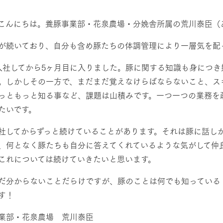
然環境の中、季節の移り変
触れて、感じて、学ぶ。館ヶ森の雄大な
レストラン/BBQ
う
なかで動物とふれあう
こんにちは。養豚事業部・花泉農場・分娩舎所属の荒川泰臣（
ショップ／お買い物
が続いており、自分も含め豚たちの体調管理により一層気を配
り尽くした料理人が腕を振
丹精込めて育てた生産品をはじめ、牧場
アクティビティ/体験
入社してから5ヶ月目に入りました。豚に関する知識も身につ
タイルで提供
逸品を取り揃えた店舗
。しかしその一方で、まだまだ覚えなけらばならないこと、ス
リー映像
っともっと知る事など、課題は山積みです。一つ一つの業務を
創業50周年を
たいです。
でのあゆみをま
バスのご案内
周遊バス
作いたしまし
社してからずっと続けていることがあります。それは豚に話し
トが開きます）
、何となく豚たちも自分に答えてくれているような気がして仲
これについては続けていきたいと思います。
よくあるご質問
団体のお客様へ
ペ
だ分からないことだらけですが、豚のことは何でも知っている
す！
業部・花泉農場 荒川泰臣