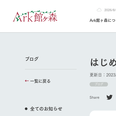
2026/
2026
Ark館ヶ森に
8/5
30°c
/
22°c
2026
(水)
Ark館ヶ森について
私たちの取り組み
生産品を見る
牧場へ行く
よく見られて
はじ
ブログ
今日の牧場
本日の営業時間や
更新日：2023/
花状況などを毎日
一覧に戻る
1Pでわかる A
育てる
館ヶ森高原豚
ブログ
私たちの創業ス
環境を整え、
岩手県館ヶ森地
施設・体験情
牧場トップ
Share
事業領域・取り
豊かな命を育む
の中、徹底した
トピックを取り上
しい衛生管理の
わかりやすくご
て育てています。
全てのお知らせ
フラワーガ