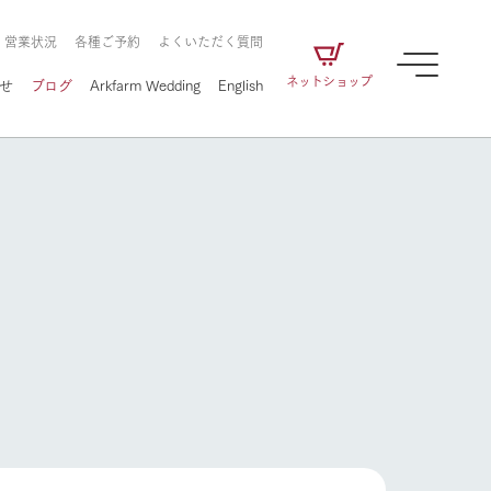
・営業状況
各種ご予約
よくいただく質問
ネットショップ
せ
ブログ
Arkfarm Wedding
English
牧場の楽しみ方
ェアの
牧場スタッフが季節ごとの楽しみ方やシーン
別の楽しみ方をナビゲート
に向けて
想い
企業情報
循環する
をはじめ、私たちが
届け、
の食品はすべて、「家
1972年から時代の変革とともに
この地で挑んできた
牧場の楽しみ方
農業のために推進し
を描く
て食べさせられるも
歩んできたArk館ヶ森のヒストリ
循環型農業のかたち
の取り組みをご紹介
る」という一貫した
ーや会社概要など、株式会社ア
で作られています。
ークにまつわる情報をご紹介し
アクティビティ／体験
ます。