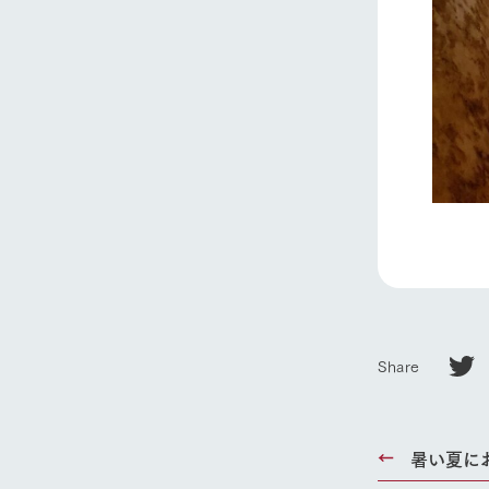
ホーム
Ark館ヶ
わたしたち
1Pでわかる
Share
農業の未来
企業情報
事業一覧
暑い夏に
50周年ヒス