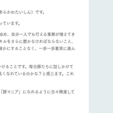
自然
ツリーハウスや各種体験教室など、楽しみな
フラワーガーデン
がら学べる様々なアクティビティ
あらかわたいしん）です。
牧場マップ
っています。
産の
牧場マップのダウンロード
ショップ/お買い物
き始め、自分一人でも行える業務が増えてき
キルをさらに磨かなければならないこと、
疎かにすることなく、一歩一歩着実に進ん
かけることです。毎日豚たちに話しかけて
良くなれているのかな？と感じます。これ
ットをお連れの
お客様へ
お問い合わせ
「豚マニア」になれるように日々精進して