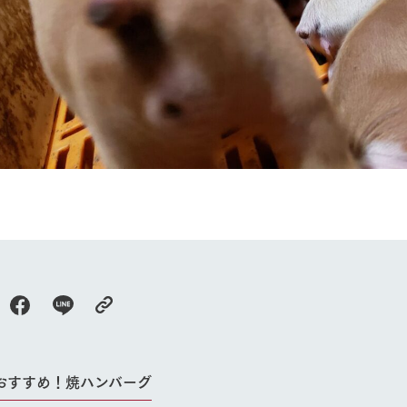
牧場に行く
私たちの取
今日の牧場
育てる
森について
館ヶ森エリアについて
つくる
イベント
つなげる
の想い
牧場の楽しみ方
循環する
Ark館ヶ森
フラワーガーデン
に向けて
動物とふれあう
生産品を見
アクティビティ・体験
レストラン
おすすめ！焼ハンバーグ
トリー映像
生産品一覧
ショップ／お買い物