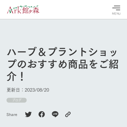
MENU
30°c
/
22°c
30°c
/
22°c
8/9
8/9
2026
2026
(日)
(日)
ハーブ＆プラントショッ
牧場へ行
よく見られている情報
プのおすすめ商品をご紹
く
ホーム
今日の牧
イベン
牧場の楽
介！
場・営業
ト/フェ
しみ方
Ark館ヶ森について
案内
ア
牧場スタッフが
本日の営業時間
Ark館ヶ森で開
季節ごとの楽し
更新日：2023/08/20
牧場に行く
や牧場の天気、
催しているイベ
み方やシーン別
ガーデンの開花
ント・フェアの
の楽しみ方をナ
ブログ
状況などを毎日
情報やスケジュ
ビゲート
更新
ール
私たちの取り組み
Share
生産品を見る