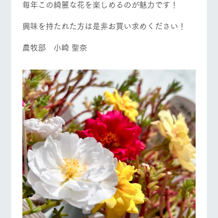
営業時間・料金
交通アクセス
毎年この綺麗な花を楽しめるのが魅力です！
お問い合
牧場内を巡る周
わせ・資
遊バスのご案内
料請求
よくあるご質問
団体のお客様へ
興味を持たれた方は是非お買い求めください！
個人情報取扱いについて
ペットをお連れの
お問い合わせ
農牧部 小崎 聖奈
お客様へ