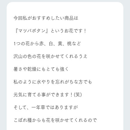
施設・体験情報
牧場トップ
今日の牧場
牧場の楽しみ方
ArkFarm Wedding
フラワー
動物とふ
アクティ
今回私がおすすめしたい商品は
ガーデン
れあう
ビティ／
体験
『マツバボタン』というお花です！
花のある美しい
触れて、感じ
イベント/フェア
レストラン/BBQ
フラワーガーデン
ツリーハウスや
自然環境の中、
て、学ぶ。館ヶ
お知らせ
各種体験教室な
季節の移り変わ
森の雄大な自然
1つの花から赤、白、黄、桃など
ど、楽しみなが
りを存分に味わ
なかで動物とふ
ブログ
ら学べる様々な
う
れあう
沢山の色の花を咲かせてくれるうえ
アクティビティ
お問い合わせ・資料請求
動物とふれあう
アクティビティ/体験
ショップ/お買い物
営業時
暑さや乾燥にもとても強く
生産品カタログ・資料DL
間・料金
レストラ
ショップ
牧場マッ
ン
／お買い
プ
交通アク
English (Google Translate)
物
私のように水やりを忘れがちな方でも
セス
牧場の生産品を
牧場マップのダ
丹精込めて育て
知り尽くした料
ウンロード
よくいた
牧場マップを見る
周遊バス
元気に育てる事ができます！(笑)
だく質問
た生産品をはじ
理人が腕を振
ネットショップ
め、牧場産の逸
い、ビュッフェ
団体のお
品を取り揃えた
スタイルで提供
そして、一年草ではありますが
客様へ
店舗
ペットを
こぼれ種からも花を咲かせてくれるので
お連れの
周遊バス
お客様へ