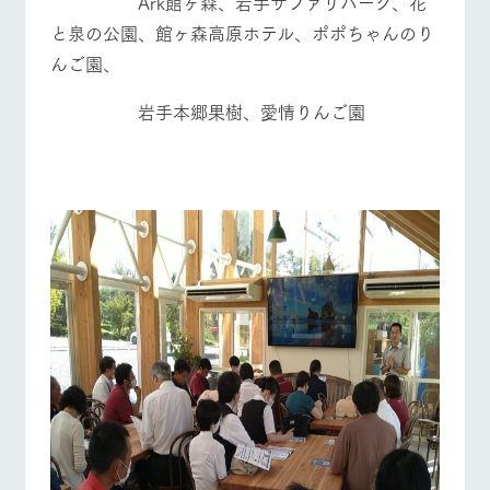
Ark館ヶ森、岩手サファリパーク、花
お問い合
牧場内を巡る周
わせ・資
牧場マップを見る
周遊バス
と泉の公園、館ヶ森高原ホテル、ポポちゃんのり
遊バスのご案内
料請求
んご園、
個人情報取扱いについて
岩手本郷果樹、愛情りんご園
営業時間・料金
交通アクセス
よくあるご質問
団体のお客様へ
ペットをお連れの
お問い合わせ
お客様へ