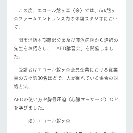
施設・体験情報
この度、エコール館ヶ森（※）では、Ark館ヶ
ArkFarm Wedding
フラワー
動物とふ
アクティ
森ファームエントランス内の体験スタジオにおい
ガーデン
れあう
ビティ／
て、
体験
花のある美しい
触れて、感じ
ツリーハウスや
自然環境の中、
て、学ぶ。館ヶ
一関市消防本部藤沢分署及び藤沢病院から講師の
お知らせ
各種体験教室な
季節の移り変わ
森の雄大な自然
先生をお招きし、「AED講習会」を開催しまし
ど、楽しみなが
りを存分に味わ
なかで動物とふ
牧場トップ
今日の牧場
牧場の楽しみ方
ブログ
ら学べる様々な
う
れあう
た。
アクティビティ
お問い合わせ・資料請求
営業時
受講者はエコール館ヶ森会員企業における従業
生産品カタログ・資料DL
間・料金
レストラ
ショップ
牧場マッ
ン
／お買い
プ
員の方々約30名ほどで、人が倒れている場合の対
イベント/フェア
レストラン/BBQ
フラワーガーデン
交通アク
English (Google Translate)
物
セス
処方法、
牧場の生産品を
牧場マップのダ
丹精込めて育て
知り尽くした料
ウンロード
よくいた
だく質問
た生産品をはじ
理人が腕を振
AEDの使い方や胸骨圧迫（心臓マッサージ）など
ネットショップ
め、牧場産の逸
い、ビュッフェ
団体のお
を学びました。
品を取り揃えた
スタイルで提供
動物とふれあう
アクティビティ/体験
ショップ/お買い物
客様へ
店舗
ペットを
※）エコール館ヶ森
お連れの
周遊バス
お客様へ