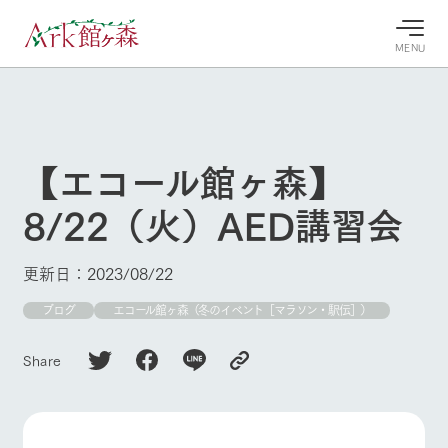
MENU
30°c
/
22°c
30°c
/
22°c
8/6
8/6
2026
2026
(木)
(木)
【エコール館ヶ森】
牧場へ行
よく見られている情報
8/22（火）AED講習会
く
ホーム
今日の牧
イベン
牧場の楽
場・営業
ト/フェ
しみ方
Ark館ヶ森について
更新日：2023/08/22
案内
ア
牧場スタッフが
本日の営業時間
Ark館ヶ森で開
ブログ
エコール館ヶ森（冬のイベント［マラソン・駅伝］）
季節ごとの楽し
牧場に行く
や牧場の天気、
催しているイベ
み方やシーン別
ガーデンの開花
ント・フェアの
の楽しみ方をナ
Share
状況などを毎日
情報やスケジュ
ビゲート
更新
ール
私たちの取り組み
生産品を見る