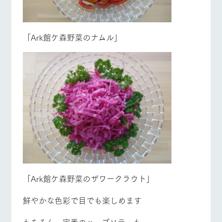
お問い合
牧場内を巡る周
わせ・資
営業時間・料金
交通アクセス
遊バスのご案内
料請求
個人情報取扱いについて
「Ark館ケ森野菜のナムル」
よくあるご質問
団体のお客様へ
ペットをお連れの
お問い合わせ
お客様へ
「Ark館ケ森野菜のザワークラウト」
鮮やかな色彩で目でも楽しめます
もちろん、定番のハーブソテーも