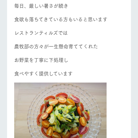
施設・体験情報
毎日、厳しい暑さが続き
牧場トップ
今日の牧場
牧場の楽しみ方
ArkFarm Wedding
フラワー
動物とふ
アクティ
食欲も落ちてきている方もいると思います
ガーデン
れあう
ビティ／
体験
レストランティルズでは
花のある美しい
触れて、感じ
ツリーハウスや
自然環境の中、
て、学ぶ。館ヶ
お知らせ
各種体験教室な
季節の移り変わ
森の雄大な自然
イベント/フェア
レストラン/BBQ
フラワーガーデン
農牧部の方々が一生懸命育ててくれた
ど、楽しみなが
りを存分に味わ
なかで動物とふ
ブログ
ら学べる様々な
う
れあう
お野菜を丁寧に下処理し
アクティビティ
お問い合わせ・資料請求
営業時
食べやすく提供しています
生産品カタログ・資料DL
間・料金
レストラ
ショップ
牧場マッ
動物とふれあう
アクティビティ/体験
ショップ/お買い物
ン
／お買い
プ
交通アク
English (Google Translate)
物
セス
牧場の生産品を
牧場マップのダ
丹精込めて育て
知り尽くした料
ウンロード
よくいた
だく質問
た生産品をはじ
理人が腕を振
ネットショップ
め、牧場産の逸
い、ビュッフェ
牧場マップを見る
周遊バス
団体のお
品を取り揃えた
スタイルで提供
客様へ
店舗
ペットを
お連れの
周遊バス
お客様へ