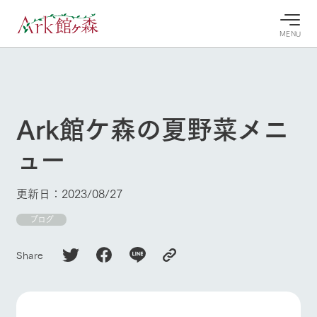
MENU
30°c
/
22°c
30°c
/
22°c
8/9
8/9
2026
2026
(日)
(日)
Ark館ケ森の夏野菜メニ
牧場へ行
よく見られている情報
ュー
く
ホーム
今日の牧
イベン
牧場の楽
場・営業
ト/フェ
しみ方
Ark館ヶ森について
更新日：2023/08/27
案内
ア
牧場スタッフが
本日の営業時間
Ark館ヶ森で開
ブログ
季節ごとの楽し
牧場に行く
や牧場の天気、
催しているイベ
み方やシーン別
ガーデンの開花
ント・フェアの
の楽しみ方をナ
Share
状況などを毎日
情報やスケジュ
ビゲート
更新
ール
私たちの取り組み
生産品を見る