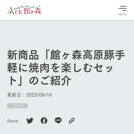
MENU
30°c
/
22°c
30°c
/
22°c
8/9
8/9
2026
2026
(日)
(日)
新商品「館ヶ森高原豚手
牧場へ行
よく見られている情報
軽に焼肉を楽しむセッ
く
ホーム
今日の牧
イベン
牧場の楽
ト」のご紹介
場・営業
ト/フェ
しみ方
Ark館ヶ森について
案内
ア
牧場スタッフが
本日の営業時間
Ark館ヶ森で開
季節ごとの楽し
更新日：2023/09/16
牧場に行く
や牧場の天気、
催しているイベ
み方やシーン別
ガーデンの開花
ント・フェアの
の楽しみ方をナ
ブログ
状況などを毎日
情報やスケジュ
ビゲート
更新
ール
私たちの取り組み
Share
生産品を見る