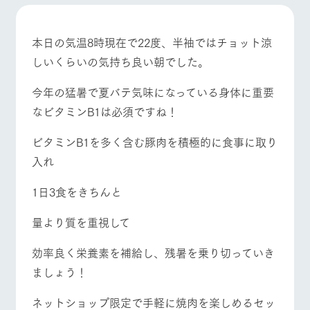
施設・体験情報
牧場トップ
今日の牧場
牧場の楽しみ方
ArkFarm Wedding
フラワー
動物とふ
アクティ
本日の気温8時現在で22度、半袖ではチョット涼
ガーデン
れあう
ビティ／
しいくらいの気持ち良い朝でした。
体験
花のある美しい
触れて、感じ
イベント/フェア
レストラン/BBQ
フラワーガーデン
ツリーハウスや
自然環境の中、
て、学ぶ。館ヶ
今年の猛暑で夏バテ気味になっている身体に重要
お知らせ
各種体験教室な
季節の移り変わ
森の雄大な自然
なビタミンB1は必須ですね！
ど、楽しみなが
りを存分に味わ
なかで動物とふ
ブログ
ら学べる様々な
う
れあう
アクティビティ
お問い合わせ・資料請求
ビタミンB1を多く含む豚肉を積極的に食事に取り
動物とふれあう
アクティビティ/体験
ショップ/お買い物
営業時
入れ
生産品カタログ・資料DL
間・料金
レストラ
ショップ
牧場マッ
ン
／お買い
プ
交通アク
English (Google Translate)
物
1日3食をきちんと
セス
牧場の生産品を
牧場マップのダ
丹精込めて育て
知り尽くした料
ウンロード
よくいた
量より質を重視して
牧場マップを見る
周遊バス
だく質問
た生産品をはじ
理人が腕を振
ネットショップ
め、牧場産の逸
い、ビュッフェ
団体のお
効率良く栄養素を補給し、残暑を乗り切っていき
品を取り揃えた
スタイルで提供
客様へ
店舗
ましょう！
ペットを
お連れの
周遊バス
お客様へ
ネットショップ限定で手軽に焼肉を楽しめるセッ