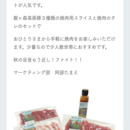
営業時間・料金
交通アクセス
お問い合
トが人気です。
牧場内を巡る周
わせ・資
遊バスのご案内
料請求
よくあるご質問
団体のお客様へ
館ヶ森高原豚３種類の焼肉用スライスと焼肉のタ
個人情報取扱いについて
レのセットで
ペットをお連れの
お問い合わせ
お客様へ
おひとりさまから手軽に焼肉をお楽しみいただけ
ます。少量なので少人数世帯におすすめです。
秋の足音もう近し！ファイト！！
マーケティング部 阿部たまえ