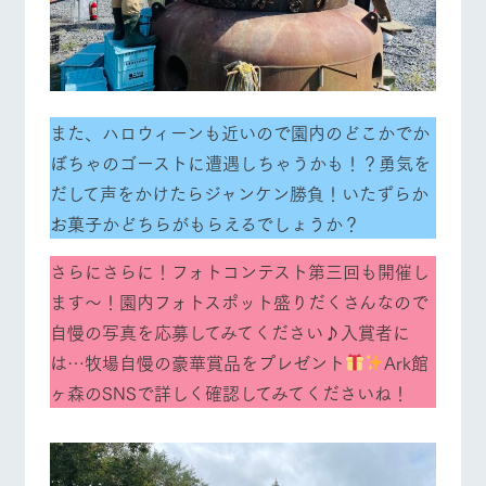
お問い合
牧場内を巡る周
わせ・資
営業時間・料金
交通アクセス
遊バスのご案内
料請求
個人情報取扱いについて
よくあるご質問
団体のお客様へ
ペットをお連れの
また、ハロウィーンも近いので園内のどこかでか
お問い合わせ
お客様へ
ぼちゃのゴーストに遭遇しちゃうかも！？勇気を
だして声をかけたらジャンケン勝負！いたずらか
お菓子かどちらがもらえるでしょうか？
さらにさらに！フォトコンテスト第三回も開催し
ます～！園内フォトスポット盛りだくさんなので
自慢の写真を応募してみてください♪入賞者に
は…牧場自慢の豪華賞品をプレゼント
Ark館
ヶ森のSNSで詳しく確認してみてくださいね！