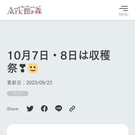
MENU
30°c
/
22°c
30°c
/
22°c
8/7
8/7
2026
2026
(金)
(金)
10月7日・8日は収穫
牧場へ行
よく見られている情報
祭❣
く
ホーム
今日の牧
イベン
牧場の楽
場・営業
ト/フェ
しみ方
Ark館ヶ森について
更新日：2023/09/23
案内
ア
牧場スタッフが
本日の営業時間
Ark館ヶ森で開
ブログ
季節ごとの楽し
牧場に行く
や牧場の天気、
催しているイベ
み方やシーン別
ガーデンの開花
ント・フェアの
の楽しみ方をナ
Share
状況などを毎日
情報やスケジュ
ビゲート
更新
ール
私たちの取り組み
生産品を見る