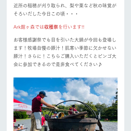
施設・体験情報
近所の稲穂が刈り取られ、梨や栗など秋の味覚が
牧場トップ
今日の牧場
牧場の楽しみ方
そろいだした今日この頃・・・
ArkFarm Wedding
フラワー
動物とふ
アクティ
ガーデン
れあう
ビティ／
体験
Ark館ヶ森では
収穫祭
を行います!!
花のある美しい
触れて、感じ
ツリーハウスや
自然環境の中、
て、学ぶ。館ヶ
お知らせ
お客様感謝祭でも目を引いた大鍋が今回も登場し
イベント/フェア
レストラン/BBQ
フラワーガーデン
各種体験教室な
季節の移り変わ
森の雄大な自然
ど、楽しみなが
ます！牧場自慢の豚汁！肌寒い季節に欠かせない
りを存分に味わ
なかで動物とふ
ブログ
ら学べる様々な
う
れあう
豚汁！さらに！こちらご購入いただくとビンゴ大
アクティビティ
お問い合わせ・資料請求
会に参加できるので是非食べてください♪
営業時
生産品カタログ・資料DL
間・料金
レストラ
ショップ
牧場マッ
動物とふれあう
アクティビティ/体験
ショップ/お買い物
ン
／お買い
プ
交通アク
English (Google Translate)
物
セス
牧場の生産品を
牧場マップのダ
丹精込めて育て
知り尽くした料
ウンロード
よくいた
だく質問
た生産品をはじ
理人が腕を振
ネットショップ
め、牧場産の逸
牧場マップを見る
周遊バス
い、ビュッフェ
団体のお
品を取り揃えた
スタイルで提供
客様へ
店舗
ペットを
お連れの
周遊バス
お客様へ