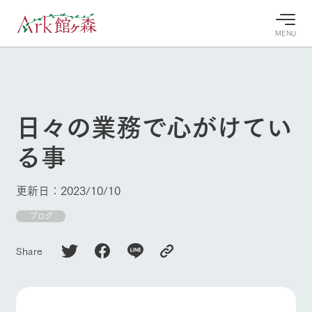
MENU
30°c
/
22°c
30°c
/
22°c
8/9
8/9
2026
2026
(日)
(日)
日々の業務で心がけてい
牧場へ行
よく見られている情報
る事
く
ホーム
今日の牧
イベン
牧場の楽
場・営業
ト/フェ
しみ方
Ark館ヶ森について
更新日：2023/10/10
案内
ア
牧場スタッフが
本日の営業時間
Ark館ヶ森で開
ブログ
季節ごとの楽し
牧場に行く
や牧場の天気、
催しているイベ
み方やシーン別
ガーデンの開花
ント・フェアの
の楽しみ方をナ
Share
状況などを毎日
情報やスケジュ
ビゲート
更新
ール
私たちの取り組み
生産品を見る