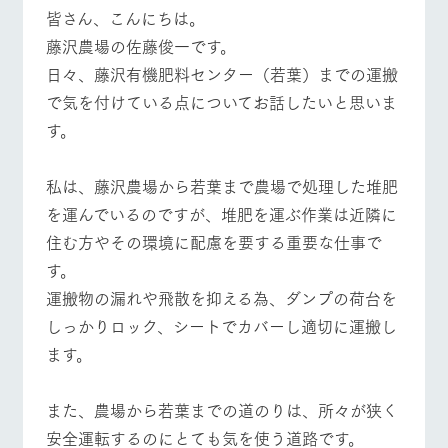
施設・体験情報
皆さん、こんにちは。
牧場トップ
今日の牧場
牧場の楽しみ方
藤沢農場の佐藤俊一です。
ArkFarm Wedding
フラワー
動物とふ
アクティ
日々、藤沢有機肥料センター（若葉）までの運搬
ガーデン
れあう
ビティ／
体験
で気を付けている点についてお話したいと思いま
花のある美しい
触れて、感じ
ツリーハウスや
自然環境の中、
て、学ぶ。館ヶ
イベント/フェア
レストラン/BBQ
フラワーガーデン
す。
お知らせ
各種体験教室な
季節の移り変わ
森の雄大な自然
ど、楽しみなが
りを存分に味わ
なかで動物とふ
ブログ
ら学べる様々な
う
れあう
私は、藤沢農場から若葉まで農場で処理した堆肥
アクティビティ
お問い合わせ・資料請求
を運んでいるのですが、堆肥を運ぶ作業は近隣に
営業時
動物とふれあう
アクティビティ/体験
ショップ/お買い物
生産品カタログ・資料DL
間・料金
住む方やその環境に配慮を要する重要な仕事で
レストラ
ショップ
牧場マッ
ン
／お買い
プ
す。
交通アク
English (Google Translate)
物
セス
牧場の生産品を
牧場マップのダ
運搬物の漏れや飛散を抑える為、ダンプの荷台を
丹精込めて育て
知り尽くした料
ウンロード
よくいた
しっかりロック、シートでカバーし適切に運搬し
だく質問
た生産品をはじ
理人が腕を振
牧場マップを見る
周遊バス
ネットショップ
め、牧場産の逸
い、ビュッフェ
ます。
団体のお
品を取り揃えた
スタイルで提供
客様へ
店舗
ペットを
また、農場から若葉までの道のりは、所々が狭く
お連れの
周遊バス
お客様へ
安全運転するのにとても気を使う道路です。