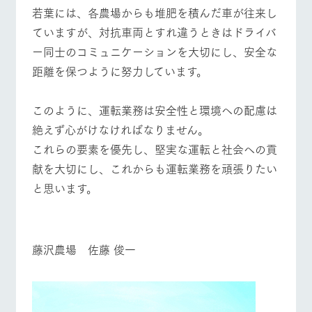
お問い合
若葉には、各農場からも堆肥を積んだ車が往来し
営業時間・料金
交通アクセス
牧場内を巡る周
わせ・資
遊バスのご案内
料請求
ていますが、対抗車両とすれ違うときはドライバ
よくあるご質問
団体のお客様へ
個人情報取扱いについて
ー同士のコミュニケーションを大切にし、安全な
距離を保つように努力しています。
ペットをお連れの
お問い合わせ
お客様へ
このように、運転業務は安全性と環境への配慮は
絶えず心がけなければなりません。
これらの要素を優先し、堅実な運転と社会への貢
献を大切にし、これからも運転業務を頑張りたい
と思います。
■
藤沢農場 佐藤 俊一