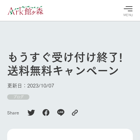
MENU
30°c
/
22°c
30°c
/
22°c
8/8
8/8
2026
2026
(土)
(土)
もうすぐ受け付け終了!
牧場へ行
よく見られている情報
送料無料キャンペーン
く
ホーム
今日の牧
イベン
牧場の楽
場・営業
ト/フェ
しみ方
Ark館ヶ森について
更新日：2023/10/07
案内
ア
牧場スタッフが
本日の営業時間
Ark館ヶ森で開
ブログ
季節ごとの楽し
牧場に行く
や牧場の天気、
催しているイベ
み方やシーン別
ガーデンの開花
ント・フェアの
の楽しみ方をナ
Share
状況などを毎日
情報やスケジュ
ビゲート
更新
ール
私たちの取り組み
生産品を見る
牧場トップ
今日の牧場
牧場の楽しみ方