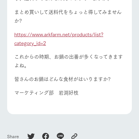
お問い合
牧場内を巡る周
わせ・資
まとめ買いして送料代をちょっと得してみません
遊バスのご案内
よくあるご質問
団体のお客様へ
料請求
か?
個人情報取扱いについて
ペットをお連れの
お問い合わせ
お客様へ
https://www.arkfarm.net/products/list?
category_id=2
これからの時期、お鍋の出番が多くなってきます
よね。
皆さんのお鍋はどんな食材がはいりますか?
マーケティング部 岩渕好枝
Share