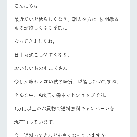
施設・体験情報
こんにちは。
ArkFarm Wedding
フラワー
動物とふ
アクティ
最近だいぶ秋らしくなり、朝と夕方は1枚羽織る
ガーデン
れあう
ビティ／
ものが欲しくなる季節に
体験
イベント/フェア
レストラン/BBQ
フラワーガーデン
花のある美しい
触れて、感じ
ツリーハウスや
自然環境の中、
て、学ぶ。館ヶ
なってきましたね。
お知らせ
各種体験教室な
季節の移り変わ
森の雄大な自然
ど、楽しみなが
りを存分に味わ
なかで動物とふ
ブログ
日中も過ごしやすくなり、
ら学べる様々な
う
れあう
アクティビティ
お問い合わせ・資料請求
動物とふれあう
アクティビティ/体験
ショップ/お買い物
おいしいものもたくさん！
営業時
生産品カタログ・資料DL
間・料金
レストラ
ショップ
牧場マッ
ン
／お買い
プ
今しか味わえない秋の味覚、堪能したいですね。
交通アク
English (Google Translate)
物
セス
牧場の生産品を
牧場マップのダ
そんな中、Ark館ヶ森ネットショップでは、
丹精込めて育て
知り尽くした料
ウンロード
牧場マップを見る
周遊バス
よくいた
だく質問
た生産品をはじ
理人が腕を振
ネットショップ
め、牧場産の逸
い、ビュッフェ
1万円以上のお買物で送料無料キャンペーンを
団体のお
品を取り揃えた
スタイルで提供
客様へ
店舗
現在行っています。
ペットを
お連れの
周遊バス
お客様へ
今、送料ってどんどん高くなっていますが、
営業時間・料金
交通アクセス