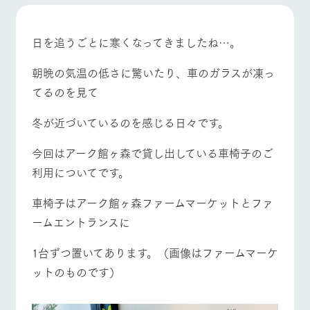
施設・体験情報
牧場トップ
今日の牧場
牧場の楽しみ方
ArkFarm Wedding
フラワー
動物とふ
アクティ
日を追うごとに寒くなってきましたね…。
ガーデン
れあう
ビティ／
体験
朝晩の気温の低さに驚いたり、車のガラスが凍っ
花のある美しい
触れて、感じ
ツリーハウスや
自然環境の中、
て、学ぶ。館ヶ
イベント/フェア
レストラン/BBQ
フラワーガーデン
てるのを見て
お知らせ
各種体験教室な
季節の移り変わ
森の雄大な自然
ど、楽しみなが
りを存分に味わ
なかで動物とふ
ブログ
冬が近づいているのを感じる日々です。
ら学べる様々な
う
れあう
アクティビティ
お問い合わせ・資料請求
今回はアーク館ヶ森で貸し出している車椅子のご
営業時
動物とふれあう
アクティビティ/体験
ショップ/お買い物
生産品カタログ・資料DL
間・料金
レストラ
ショップ
牧場マッ
利用についてです。
ン
／お買い
プ
交通アク
English (Google Translate)
物
セス
車椅子はアーク館ヶ森ファームマーケットとファ
牧場の生産品を
牧場マップのダ
丹精込めて育て
知り尽くした料
ウンロード
よくいた
ームエントランスに
だく質問
た生産品をはじ
理人が腕を振
牧場マップを見る
周遊バス
ネットショップ
め、牧場産の逸
い、ビュッフェ
団体のお
1台ずつ置いてあります。（画像はファームマーケ
品を取り揃えた
スタイルで提供
客様へ
店舗
ットのものです）
ペットを
お連れの
周遊バス
お客様へ