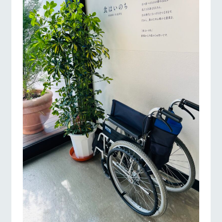
お問い合
営業時間・料金
交通アクセス
牧場内を巡る周
わせ・資
遊バスのご案内
料請求
よくあるご質問
団体のお客様へ
個人情報取扱いについて
ペットをお連れの
お問い合わせ
お客様へ