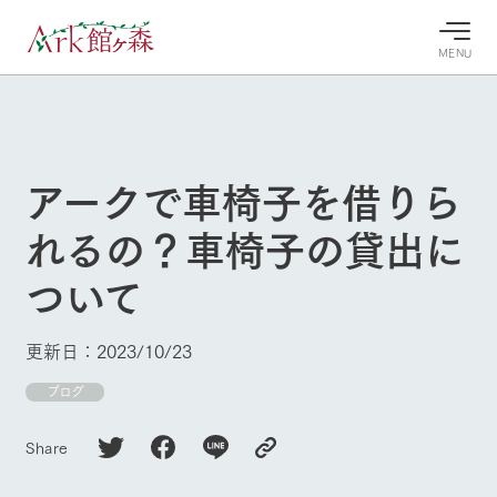
MENU
30°c
/
22°c
30°c
/
22°c
8/7
8/7
2026
2026
(金)
(金)
アークで車椅子を借りら
牧場へ行
よく見られている情報
れるの？車椅子の貸出に
く
ホーム
今日の牧
イベン
牧場の楽
ついて
場・営業
ト/フェ
しみ方
Ark館ヶ森について
案内
ア
牧場スタッフが
本日の営業時間
Ark館ヶ森で開
季節ごとの楽し
更新日：2023/10/23
牧場に行く
や牧場の天気、
催しているイベ
み方やシーン別
ガーデンの開花
ント・フェアの
の楽しみ方をナ
ブログ
状況などを毎日
情報やスケジュ
ビゲート
更新
ール
私たちの取り組み
Share
生産品を見る