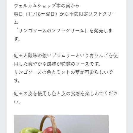
施設・体験情報
ウェルカムショップ木の実から
明日（11/18土曜日）から季節限定ソフトクリー
ArkFarm Wedding
フラワー
動物とふ
アクティ
ム
ガーデン
れあう
ビティ／
体験
「リンゴソースのソフトクリーム」を発売しま
イベント/フェア
レストラン/BBQ
フラワーガーデン
花のある美しい
触れて、感じ
ツリーハウスや
自然環境の中、
て、学ぶ。館ヶ
す。
お知らせ
各種体験教室な
季節の移り変わ
森の雄大な自然
ど、楽しみなが
りを存分に味わ
なかで動物とふ
ブログ
ら学べる様々な
う
れあう
紅玉と酸味の強いブラムリーという青りんごを使
アクティビティ
お問い合わせ・資料請求
動物とふれあう
アクティビティ/体験
ショップ/お買い物
用した爽やかな酸味が特徴のソースです。
営業時
生産品カタログ・資料DL
間・料金
リンゴソースの色とミントの葉が可愛らしいで
レストラ
ショップ
牧場マッ
ン
／お買い
プ
す。
交通アク
English (Google Translate)
物
セス
牧場の生産品を
牧場マップのダ
丹精込めて育て
知り尽くした料
ウンロード
紅玉の皮を使用し色と皮の食感を楽しんでくださ
よくいた
牧場マップを見る
周遊バス
だく質問
た生産品をはじ
理人が腕を振
い。
ネットショップ
め、牧場産の逸
い、ビュッフェ
団体のお
品を取り揃えた
スタイルで提供
客様へ
店舗
ペットを
お連れの
周遊バス
お客様へ
営業時間・料金
交通アクセス