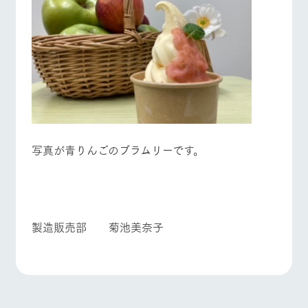
お問い合
牧場内を巡る周
わせ・資
遊バスのご案内
料請求
よくあるご質問
団体のお客様へ
個人情報取扱いについて
ペットをお連れの
お問い合わせ
お客様へ
写真が青りんごのブラムリーです。
製造販売部 菊池美奈子