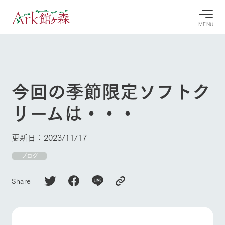
MENU
30°c
/
22°c
30°c
/
22°c
8/6
8/6
2026
2026
(木)
(木)
今回の季節限定ソフトク
牧場へ行
よく見られている情報
リームは・・・
く
ホーム
今日の牧
イベン
牧場の楽
場・営業
ト/フェ
しみ方
Ark館ヶ森について
更新日：2023/11/17
案内
ア
牧場スタッフが
本日の営業時間
Ark館ヶ森で開
ブログ
季節ごとの楽し
牧場に行く
や牧場の天気、
催しているイベ
み方やシーン別
ガーデンの開花
ント・フェアの
の楽しみ方をナ
Share
状況などを毎日
情報やスケジュ
ビゲート
更新
ール
私たちの取り組み
生産品を見る
牧場トップ
今日の牧場
牧場の楽しみ方