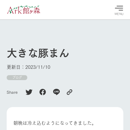
MENU
30°c
/
22°c
30°c
/
22°c
8/6
8/6
2026
2026
(木)
(木)
大きな豚まん
牧場へ行
よく見られている情報
く
ホーム
更新日：2023/11/10
今日の牧
イベン
牧場の楽
場・営業
ト/フェ
しみ方
Ark館ヶ森について
ブログ
案内
ア
牧場スタッフが
本日の営業時間
Ark館ヶ森で開
季節ごとの楽し
Share
牧場に行く
や牧場の天気、
催しているイベ
み方やシーン別
ガーデンの開花
ント・フェアの
の楽しみ方をナ
状況などを毎日
情報やスケジュ
ビゲート
更新
ール
私たちの取り組み
朝晩は冷え込むようになってきました。
生産品を見る