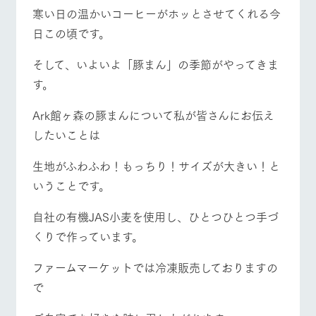
施設・体験情報
牧場トップ
今日の牧場
牧場の楽しみ方
寒い日の温かいコーヒーがホッとさせてくれる今
日この頃です。
ArkFarm Wedding
フラワー
動物とふ
アクティ
ガーデン
れあう
ビティ／
体験
そして、いよいよ「豚まん」の季節がやってきま
イベント/フェア
レストラン/BBQ
フラワーガーデン
花のある美しい
触れて、感じ
す。
ツリーハウスや
自然環境の中、
て、学ぶ。館ヶ
お知らせ
各種体験教室な
季節の移り変わ
森の雄大な自然
ど、楽しみなが
Ark館ヶ森の豚まんについて私が皆さんにお伝え
りを存分に味わ
なかで動物とふ
ブログ
ら学べる様々な
う
れあう
したいことは
アクティビティ
お問い合わせ・資料請求
動物とふれあう
アクティビティ/体験
ショップ/お買い物
営業時
生地がふわふわ！もっちり！サイズが大きい！と
生産品カタログ・資料DL
間・料金
レストラ
ショップ
牧場マッ
ン
／お買い
プ
いうことです。
交通アク
English (Google Translate)
物
セス
牧場の生産品を
牧場マップのダ
自社の有機JAS小麦を使用し、ひとつひとつ手づ
丹精込めて育て
知り尽くした料
ウンロード
よくいた
牧場マップを見る
周遊バス
だく質問
た生産品をはじ
理人が腕を振
くりで作っています。
ネットショップ
め、牧場産の逸
い、ビュッフェ
団体のお
品を取り揃えた
スタイルで提供
客様へ
ファームマーケットでは冷凍販売しておりますの
店舗
ペットを
で
お連れの
周遊バス
お客様へ
営業時間・料金
交通アクセス