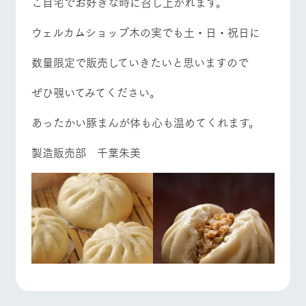
ご自宅でお好きな時に召し上がれます。
お問い合
牧場内を巡る周
わせ・資
遊バスのご案内
料請求
よくあるご質問
団体のお客様へ
ウェルカムショップ木の実でも土・日・祝日に
個人情報取扱いについて
ペットをお連れの
お問い合わせ
数量限定で販売していきたいと思いますので
お客様へ
ぜひ覗いてみてください。
あったかい豚まんが体も心も温めてくれます。
製造販売部 千葉朱美