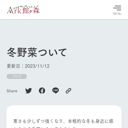
MENU
30°c
/
22°c
30°c
/
22°c
8/8
8/8
2026
2026
(土)
(土)
冬野菜ついて
牧場へ行
よく見られている情報
く
ホーム
更新日：2023/11/12
今日の牧
イベン
牧場の楽
場・営業
ト/フェ
しみ方
Ark館ヶ森について
ブログ
案内
ア
牧場スタッフが
本日の営業時間
Ark館ヶ森で開
季節ごとの楽し
Share
牧場に行く
や牧場の天気、
催しているイベ
み方やシーン別
ガーデンの開花
ント・フェアの
の楽しみ方をナ
状況などを毎日
情報やスケジュ
ビゲート
更新
ール
私たちの取り組み
寒さも少しずつ強くなり、本格的な冬も身近に感
牧場トップ
今日の牧場
牧場の楽しみ方
生産品を見る