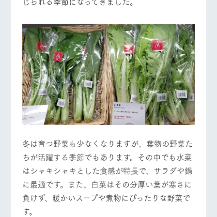
じられる季節になってきました。
施設・体験情報
ArkFarm Wedding
フラワー
動物とふ
アクティ
ガーデン
れあう
ビティ／
体験
イベント/フェア
レストラン/BBQ
フラワーガーデン
花のある美しい
触れて、感じ
ツリーハウスや
自然環境の中、
て、学ぶ。館ヶ
お知らせ
各種体験教室な
季節の移り変わ
森の雄大な自然
ど、楽しみなが
りを存分に味わ
なかで動物とふ
ブログ
ら学べる様々な
う
れあう
動物とふれあう
アクティビティ/体験
ショップ/お買い物
アクティビティ
お問い合わせ・資料請求
営業時
生産品カタログ・資料DL
間・料金
レストラ
ショップ
牧場マッ
ン
／お買い
プ
交通アク
English (Google Translate)
物
セス
牧場の生産品を
牧場マップのダ
冬は育つ野菜も少なくなりますが、葉物の野菜た
牧場マップを見る
周遊バス
丹精込めて育て
知り尽くした料
ウンロード
よくいた
ちが活躍する季節でもあります。その中でも水菜
だく質問
た生産品をはじ
理人が腕を振
ネットショップ
め、牧場産の逸
い、ビュッフェ
はシャキシャキとした食感が特長で、サラダや鍋
団体のお
品を取り揃えた
スタイルで提供
客様へ
に最適です。また、白菜はその分厚い葉が寒さに
店舗
ペットを
負けず、暖かいスープや煮物にぴったりな野菜で
お連れの
周遊バス
営業時間・料金
交通アクセス
お客様へ
す。