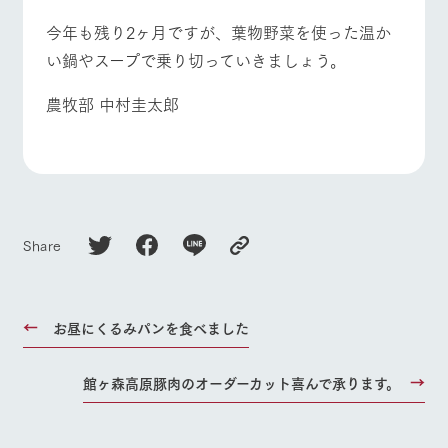
お問い合
牧場内を巡る周
わせ・資
よくあるご質問
団体のお客様へ
今年も残り2ヶ月ですが、葉物野菜を使った温か
遊バスのご案内
料請求
い鍋やスープで乗り切っていきましょう。
ペットをお連れの
個人情報取扱いについて
お問い合わせ
お客様へ
農牧部 中村圭太郎
Share
お昼にくるみパンを食べました
館ヶ森高原豚肉のオーダーカット喜んで承ります。