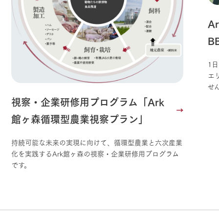
A
B
1
エ
せ
視察・企業研修用プログラム「Ark
館ヶ森循環型農業視察プラン」
持続可能な未来の実現に向けて、循環型農業と六次産業
化を実践するArk館ヶ森の視察・企業研修用プログラム
です。