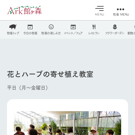
MENU
牧場 MENU
30°c
/
22°c
30°c
/
22°c
牧場トップ
今日の牧場
牧場の楽しみ方
イベント／フェア
レストラン
フラワーガーデン
動物
営業時間・料金
8/8
8/8
2026
2026
(土)
牧場へ行
(土)
よく見られている情報
交通アクセス
く
よくあるご質問
今日の牧
イベン
牧場の楽
ホーム
団体のお客様へ
場・営業
ト/フェ
しみ方
案内
ア
花とハーブの寄せ植え教室
ペットをお連れのお客様へ
牧場スタッフが
Ark館ヶ森について
本日の営業時間
Ark館ヶ森で開
お問い合わせ
季節ごとの楽し
平日（月～金曜日）
や牧場の天気、
催しているイベ
み方やシーン別
ガーデンの開花
ント・フェアの
の楽しみ方をナ
状況などを毎日
情報やスケジュ
牧場に行く
ビゲート
更新
ール
私たちの取り組み
施設・体験情報
生産品を見る