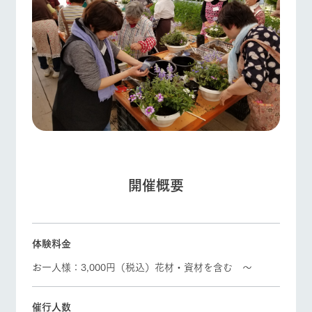
フラワー
動物とふ
アクティ
ガーデン
れあう
ビティ／
体験
ArkFarm Wedding
花のある美しい
触れて、感じ
ツリーハウスや
自然環境の中、
て、学ぶ。館ヶ
各種体験教室な
季節の移り変わ
森の雄大な自然
ど、楽しみなが
りを存分に味わ
なかで動物とふ
お知らせ
ら学べる様々な
う
れあう
アクティビティ
牧場トップ
今日の牧場
牧場の楽しみ方
ブログ
営業時
間・料金
レストラ
ショップ
牧場マッ
お問い合わせ・資料請求
ン
／お買い
プ
交通アク
物
生産品カタログ・資料DL
セス
牧場の生産品を
牧場マップのダ
開催概要
イベント/フェア
レストラン/BBQ
フラワーガーデン
丹精込めて育て
知り尽くした料
ウンロード
English (Google Translate)
よくいた
だく質問
た生産品をはじ
理人が腕を振
め、牧場産の逸
い、ビュッフェ
団体のお
品を取り揃えた
スタイルで提供
客様へ
店舗
ネットショップ
体験料金
ペットを
動物とふれあう
アクティビティ/体験
ショップ/お買い物
お連れの
お一人様：3,000円（税込）花材・資材を含む ～
周遊バス
お客様へ
お問い合
牧場内を巡る周
わせ・資
催行人数
遊バスのご案内
料請求