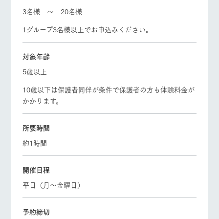
3名様 ～ 20名様
牧場マップを見る
周遊バス
1グループ3名様以上でお申込みください。
個人情報取扱いについて
対象年齢
5歳以上
営業時間・料金
交通アクセス
10歳以下は保護者同伴が条件で保護者の方も体験料金が
よくあるご質問
団体のお客様へ
かかります。
ペットをお連れの
お問い合わせ
お客様へ
所要時間
約1時間
開催日程
平日（月～金曜日）
予約締切