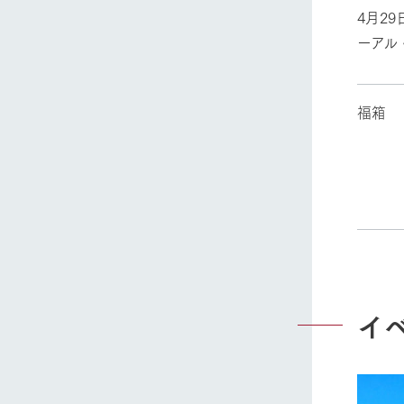
4月2
ーアル
福箱
ホーム
Ark館ヶ
わたしたち
1Pでわかる
イ
農業の未来
企業情報
事業一覧
50周年ヒス