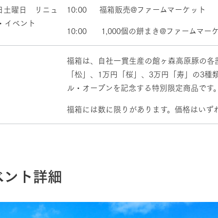
9日土曜日 リニュ
10:00 福箱販売@ファームマーケット
・イベント
10:00 1,000個の餅まき@ファームマー
福箱は、自社一貫生産の館ヶ森高原豚の各
「松」、1万円「桜」、3万円「寿」の3種
牧場に行く
私たちの取
ル・オープンを記念する特別限定商品です
福箱には数に限りがあります。価格はいず
今日の牧場
育てる
森について
館ヶ森エリアについて
つくる
イベント
つなげる
の想い
牧場の楽しみ方
循環する
Ark館ヶ森
フラワーガーデン
ベント詳細
に向けて
動物とふれあう
生産品を見
アクティビティ・体験
レストラン
トリー映像
生産品一覧
ショップ／お買い物