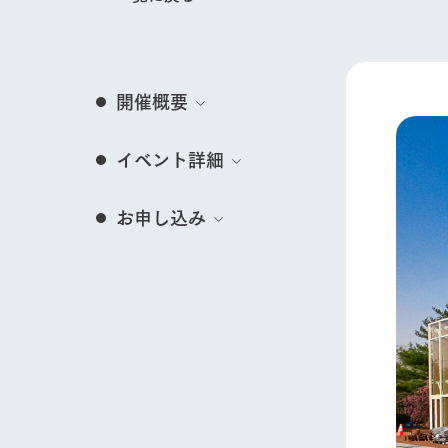
営業時間・料金
交通アクセス
レストラン
イベント/フェア
よくいただく質問
牧場の生産品を知
開催概要
い、ビュッフェス
団体のお客様へ
50周年ヒスト
周遊バス
ペットをお連れのお客様へ
イベント詳細
アークグループの
動物とふれあう
記念し、これま
お問い合わせ・資料請求
牧場内を巡る周遊
とめた映像を制
お申し込み
た。（動画サイ
牧場マップを見る
営業時間・料金
交通アクセス