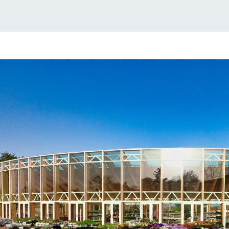
ショップ／お買い物
レストラン/BBQ
り尽くした料理人が腕を振
丹精込めて育てた生産品をはじめ、牧場
タイルで提供
逸品を取り揃えた店舗
リー映像
創業50周年を
アクティビティ/体験
でのあゆみをま
バスのご案内
作いたしまし
トが開きます）
周遊バス
よくあるご質問
団体のお客様へ
ペ