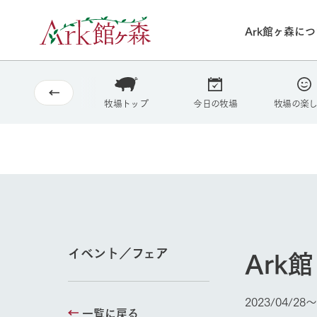
Ark館ヶ森に
2026
8/9
30°c
/
22°c
2026
(日)
Ark館ヶ森について
私たちの取り組み
生産品を見る
牧場へ行く
牧場トップ
今日の牧場
牧場の楽
よく見られて
今日の牧場
本日の営業時間や
花状況などを毎日
1Pでわかる A
育てる
館ヶ森高原豚
私たちの創業ス
環境を整え、
岩手県館ヶ森地
施設・体験情
事業領域・取り
豊かな命を育む
の中、徹底した
トピックを取り上
しい衛生管理の
Ar
イベント／フェア
わかりやすくご
て育てています。
フラワーガ
2023/04/28〜
牧場トップ
花のある美しい自
一覧に戻る
わりを存分に味わ