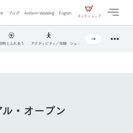
せ
ブログ
Arkfarm Wedding
English
ネットショップ
動物とふれあう
アクティビティ／体験
ショップ／お買い物
牧場マップを
営業時間・料金
交通アクセス
牧場の楽しみ方
よくあるご質問
ェアの
牧場スタッフが季節ごとの楽しみ方やシーン
団体のお客様へ
別の楽しみ方をナビゲート
に向けて
想い
企業情報
循環する
ペットをお連れのお客様へ
お問い合わせ
をはじめ、私たちが
届け、
の食品はすべて、「家
1972年から時代の変革とともに
この地で挑んできた
農業のために推進し
を描く
て食べさせられるも
歩んできたArk館ヶ森のヒストリ
循環型農業のかたち
の取り組みをご紹介
る」という一貫した
ーや会社概要など、株式会社ア
ーアル・オープン
で作られています。
ークにまつわる情報をご紹介し
アクティビティ／体験
ます。
牧場の楽しみ方
自然
ツリーハウスや各種体験教室など、楽しみな
がら学べる様々なアクティビティ