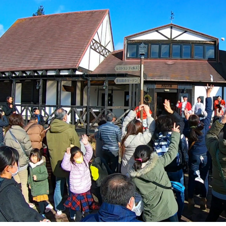
館ヶ森高原豚
牧場マップ
生産品への想
周遊バスのご案内
Arkfarm Wed
営業時間・料金
アクセス
Arkfarm 
ペットをお連れのお客様へ
よくいただく質問