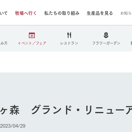
ついて
牧場へ行く
私たちの取り組み
生産品を見る
お知ら
/8/9（日）
しみ方
イベント／フェア
レストラン
フラワーガーデン
いる情報
・営業案内
イベント/フェア
牧場の天気、ガーデンの開
Ark館ヶ森で開催しているイベント・フ
更新
情報やスケジュール
rk館ヶ森
わたしたちの想い
つくる
生産品一覧
農業の未来
つなげる
生産品への
トーリーから、
域の豊かな自然
生きることは食べること。「食
おいしさと安心を、
健やかで笑顔溢れる毎日のため
循環型農業
食を人々に
Ark館ヶ森
報
組みまで、関連
こだわりと、厳
はいのち」の理念に込められた
まっすぐにつくる
に、安全・安心で高品質なもの
持続可能な
未来への輪
族に安心し
げながら1Pで
元、愛情を込め
想いや、農業を未来につなぐた
だけをつくっています。
ている3つ
のだけを作
k館ヶ森 グランド・リニュ
紹介します。
めの使命をお伝えします。
します。
信念のもと
ーデン
動物とふれあう
2023/04/29
今日の牧場
然環境の中、季節の移り変
触れて、感じて、学ぶ。館ヶ森の雄大な
う
なかで動物とふれあう