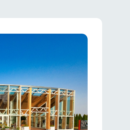
牧場マップ
フラワーガーデン
産の
牧場マップのダウンロード
ショップ/お買い物
ットをお連れの
お客様へ
お問い合わせ