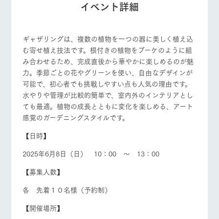
イベント詳細
個人情報取扱いについて
ギャザリングは、複数の植物を一つの器に美しく植え込
営業時間・料金
交通アクセス
む寄せ植え技法です。根付きの植物をブーケのように組
み合わせるため、完成直後から華やかに楽しめるのが魅
よくあるご質問
団体のお客様へ
力。季節ごとの花やグリーンを使い、自由なデザインが
可能で、初心者でも挑戦しやすい点も人気の理由です。
ペットをお連れの
お問い合わせ
水やりや管理が比較的簡単で、室内外のインテリアとし
お客様へ
ても最適。植物の成長とともに変化を楽しめる、アート
感覚のガーデニングスタイルです。
【日時】
2025年6月8日（日） 10：00 ～ 13：00
【募集人数】
各 先着１０名様（予約制）
【開催場所】