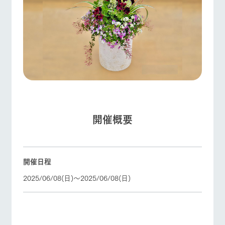
フラワー
動物とふ
アクティ
ガーデン
れあう
ビティ／
体験
ArkFarm Wedding
花のある美しい
触れて、感じ
ツリーハウスや
自然環境の中、
て、学ぶ。館ヶ
各種体験教室な
牧場トップ
今日の牧場
牧場の楽しみ方
季節の移り変わ
森の雄大な自然
ど、楽しみなが
りを存分に味わ
なかで動物とふ
お知らせ
ら学べる様々な
う
れあう
アクティビティ
ブログ
営業時
間・料金
レストラ
ショップ
牧場マッ
お問い合わせ・資料請求
イベント/フェア
レストラン/BBQ
フラワーガーデン
ン
／お買い
プ
交通アク
開催概要
物
生産品カタログ・資料DL
セス
牧場の生産品を
牧場マップのダ
丹精込めて育て
知り尽くした料
ウンロード
English (Google Translate)
よくいた
だく質問
た生産品をはじ
理人が腕を振
め、牧場産の逸
い、ビュッフェ
動物とふれあう
アクティビティ/体験
ショップ/お買い物
団体のお
開催日程
品を取り揃えた
スタイルで提供
客様へ
店舗
ネットショップ
2025/06/08(日)〜2025/06/08(日)
ペットを
お連れの
周遊バス
お客様へ
牧場マップを見る
周遊バス
お問い合
牧場内を巡る周
わせ・資
遊バスのご案内
料請求