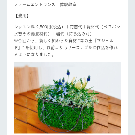
ファームエントランス 体験教室
【費用】
レッスン料 2,500円(税込）＋花苗代＋資材代（ベラボン
水苔その他資材代）＋器代（持ち込み可）
※今回から、新しく加わった資材 “森の土「マジョル
ド」” を使用し、以前よりもリーズナブルに作品を作れ
るようになりました。