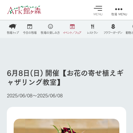
MENU
牧場 MENU
30°c
/
22°c
30°c
/
22°c
牧場トップ
今日の牧場
牧場の楽しみ方
イベント／フェア
レストラン
フラワーガーデン
動物
営業時間・料金
8/7
8/7
2026
2026
(金)
牧場へ行
(金)
よく見られている情報
交通アクセス
く
よくあるご質問
今日の牧
イベン
牧場の楽
ホーム
団体のお客様へ
場・営業
ト/フェ
しみ方
案内
ア
6月8日(日) 開催【お花の寄せ植えギ
ペットをお連れのお客様へ
牧場スタッフが
ャザリング教室】
Ark館ヶ森について
本日の営業時間
Ark館ヶ森で開
お問い合わせ
季節ごとの楽し
や牧場の天気、
催しているイベ
み方やシーン別
ガーデンの開花
ント・フェアの
の楽しみ方をナ
2025/06/08〜2025/06/08
状況などを毎日
情報やスケジュ
牧場に行く
ビゲート
更新
ール
私たちの取り組み
施設・体験情報
生産品を見る