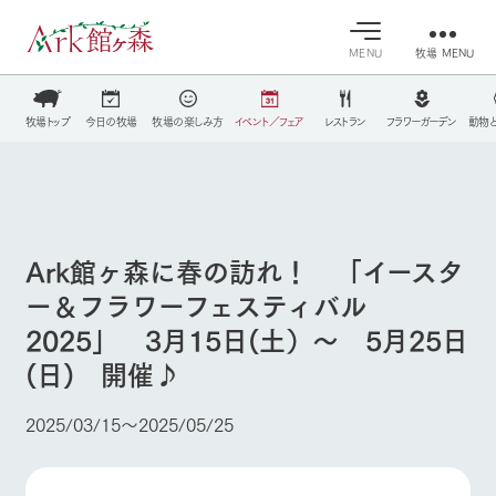
MENU
牧場 MENU
30°c
/
22°c
30°c
/
22°c
牧場トップ
今日の牧場
牧場の楽しみ方
イベント／フェア
レストラン
フラワーガーデン
動物
営業時間・料金
8/9
8/9
2026
2026
(日)
牧場へ行
(日)
よく見られている情報
交通アクセス
く
よくあるご質問
今日の牧
イベン
牧場の楽
ホーム
団体のお客様へ
場・営業
ト/フェ
しみ方
案内
ア
Ark館ヶ森に春の訪れ！ 「イースタ
ペットをお連れのお客様へ
牧場スタッフが
ー＆フラワーフェスティバル
Ark館ヶ森について
本日の営業時間
Ark館ヶ森で開
お問い合わせ
季節ごとの楽し
や牧場の天気、
催しているイベ
み方やシーン別
2025」 3月15日(土）～ 5月25日
ガーデンの開花
ント・フェアの
の楽しみ方をナ
状況などを毎日
情報やスケジュ
牧場に行く
ビゲート
(日) 開催♪
更新
ール
2025/03/15〜2025/05/25
私たちの取り組み
施設・体験情報
生産品を見る