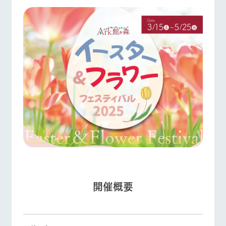
フラワー
動物とふ
アクティ
ガーデン
れあう
ビティ／
体験
ArkFarm Wedding
花のある美しい
触れて、感じ
ツリーハウスや
自然環境の中、
て、学ぶ。館ヶ
各種体験教室な
季節の移り変わ
森の雄大な自然
ど、楽しみなが
牧場トップ
今日の牧場
牧場の楽しみ方
りを存分に味わ
なかで動物とふ
お知らせ
ら学べる様々な
う
れあう
アクティビティ
ブログ
営業時
間・料金
レストラ
ショップ
牧場マッ
お問い合わせ・資料請求
ン
／お買い
プ
イベント/フェア
レストラン/BBQ
フラワーガーデン
交通アク
物
生産品カタログ・資料DL
セス
牧場の生産品を
牧場マップのダ
丹精込めて育て
知り尽くした料
ウンロード
English (Google Translate)
よくいた
だく質問
た生産品をはじ
理人が腕を振
め、牧場産の逸
い、ビュッフェ
団体のお
品を取り揃えた
スタイルで提供
動物とふれあう
アクティビティ/体験
ショップ/お買い物
客様へ
店舗
ネットショップ
ペットを
開催概要
お連れの
周遊バス
お客様へ
お問い合
牧場内を巡る周
牧場マップを見る
周遊バス
わせ・資
遊バスのご案内
料請求