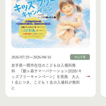
2026/07/25
2026/08/16
〜
申込不要
岩手県一関市在住のこどもは入場料無
料 「館ヶ森サマーバケーション2026/キ
ッズフリーキャンペーン」を実施 大人
1 名につき、こども 1 名の入場料が無料
に