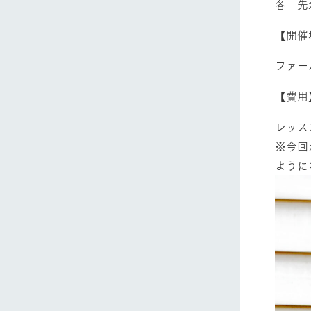
各 先
【開催
ファー
【費用
ホーム
レッス
※今回
ように
Ark館ヶ
わたしたち
1Pでわかる
農業の未来
企業情報
事業一覧
50周年ヒス