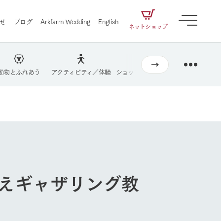
せ
ブログ
Arkfarm Wedding
English
ネットショップ
動物とふれあう
アクティビティ／体験
ショップ／お買い物
牧場マップを
営業時間・料金
交通アクセス
牧場の楽しみ方
よくあるご質問
ェアの
牧場スタッフが季節ごとの楽しみ方やシーン
団体のお客様へ
別の楽しみ方をナビゲート
に向けて
想い
企業情報
循環する
ペットをお連れのお客様へ
お問い合わせ
をはじめ、私たちが
届け、
の食品はすべて、「家
1972年から時代の変革とともに
この地で挑んできた
農業のために推進し
を描く
て食べさせられるも
歩んできたArk館ヶ森のヒストリ
循環型農業のかたち
の取り組みをご紹介
る」という一貫した
ーや会社概要など、株式会社ア
植えギャザリング教
で作られています。
ークにまつわる情報をご紹介し
アクティビティ／体験
ます。
牧場の楽しみ方
自然
ツリーハウスや各種体験教室など、楽しみな
がら学べる様々なアクティビティ