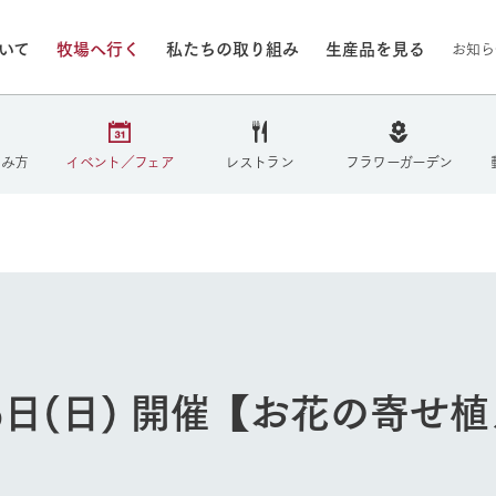
ついて
牧場へ行く
私たちの取り組み
生産品を見る
お知ら
/8/4（火）
しみ方
イベント／フェア
レストラン
フラワーガーデン
いる情報
・営業案内
イベント/フェア
牧場の天気、ガーデンの開
Ark館ヶ森で開催しているイベント・フ
更新
情報やスケジュール
rk館ヶ森
わたしたちの想い
つくる
生産品一覧
農業の未来
つなげる
生産品への
トーリーから、
域の豊かな自然
生きることは食べること。「食
おいしさと安心を、
健やかで笑顔溢れる毎日のため
循環型農業
食を人々に
Ark館ヶ森
報
組みまで、関連
こだわりと、厳
はいのち」の理念に込められた
まっすぐにつくる
に、安全・安心で高品質なもの
持続可能な
未来への輪
族に安心し
げながら1Pで
元、愛情を込め
想いや、農業を未来につなぐた
だけをつくっています。
ている3つ
のだけを作
5日(日) 開催【お花の寄せ
紹介します。
めの使命をお伝えします。
します。
信念のもと
ーデン
動物とふれあう
今日の牧場
然環境の中、季節の移り変
触れて、感じて、学ぶ。館ヶ森の雄大な
う
なかで動物とふれあう