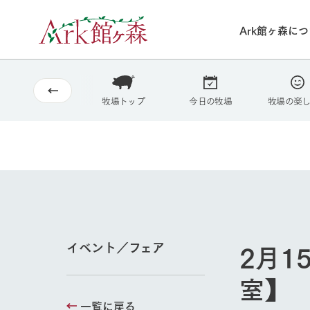
Ark館ヶ森に
2026
8/4
30°c
/
22°c
2026
(火)
Ark館ヶ森について
私たちの取り組み
生産品を見る
牧場へ行く
牧場トップ
今日の牧場
牧場の楽
よく見られて
今日の牧場
本日の営業時間や
花状況などを毎日
1Pでわかる A
育てる
館ヶ森高原豚
私たちの創業ス
環境を整え、
岩手県館ヶ森地
施設・体験情
事業領域・取り
豊かな命を育む
の中、徹底した
トピックを取り上
しい衛生管理の
2月1
イベント／フェア
わかりやすくご
て育てています。
フラワーガ
室】
牧場トップ
花のある美しい自
一覧に戻る
わりを存分に味わ