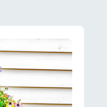
牧場マップ
フラワーガーデン
産の
牧場マップのダウンロード
ショップ/お買い物
ットをお連れの
お客様へ
お問い合わせ