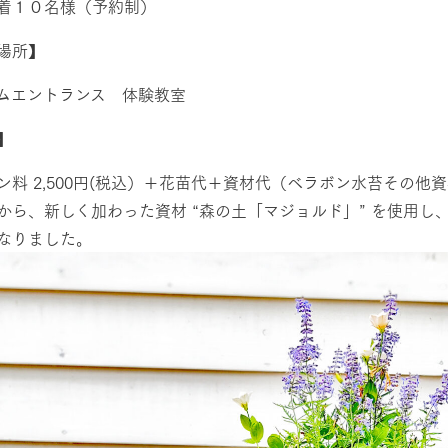
着１０名様（予約制）
場所】
ムエントランス 体験教室
】
牧場に行く
私たちの取
ン料 2,500円(税込）＋花苗代＋資材代（ベラボン水苔その
から、新しく加わった資材 “森の土「マジョルド」” を使用
なりました。
今日の牧場
育てる
森について
館ヶ森エリアについて
つくる
イベント
つなげる
の想い
牧場の楽しみ方
循環する
Ark館ヶ森
フラワーガーデン
に向けて
動物とふれあう
生産品を見
アクティビティ・体験
レストラン
トリー映像
生産品一覧
ショップ／お買い物