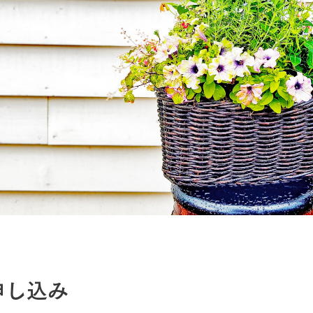
館ヶ森高原豚
牧場マップ
生産品への想
周遊バスのご案内
Arkfarm Wed
営業時間・料金
アクセス
Arkfarm 
ペットをお連れのお客様へ
よくいただく質問
申し込み