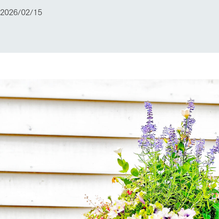
2026/02/15
ショップ／お買い物
レストラン/BBQ
り尽くした料理人が腕を振
丹精込めて育てた生産品をはじめ、牧場
タイルで提供
逸品を取り揃えた店舗
リー映像
創業50周年を
アクティビティ/体験
でのあゆみをま
バスのご案内
作いたしまし
トが開きます）
周遊バス
よくあるご質問
団体のお客様へ
ペ