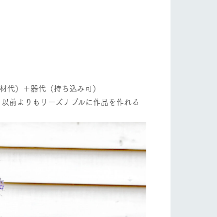
り組み
お知らせ
他資材代）＋器代（持ち込み可）
ブログ
し、以前よりもリーズナブルに作品を作れる
お問い合わせ・資料請求
生産品カタログ・資料DL
English (Google Translate)
る