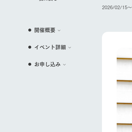
営業時間・料金
2026/02/15〜
交通アクセス
レストラン
イベント/フェア
よくいただく質問
牧場の生産品を知
開催概要
い、ビュッフェス
団体のお客様へ
50周年ヒスト
周遊バス
ペットをお連れのお客様へ
イベント詳細
アークグループの
動物とふれあう
記念し、これま
お問い合わせ・資料請求
牧場内を巡る周遊
とめた映像を制
お申し込み
た。（動画サイ
牧場マップを見る
営業時間・料金
交通アクセス