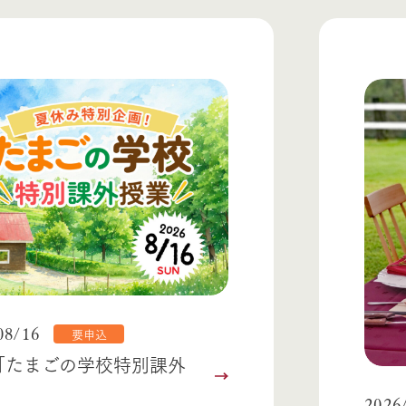
08/16
要申込
「たまごの学校特別課外
2026