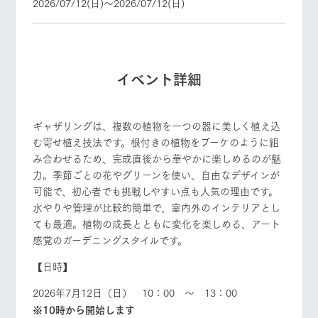
2026/07/12(日)〜2026/07/12(日)
個人情報取扱いについて
営業時間・料金
交通アクセス
イベント詳細
よくあるご質問
団体のお客様へ
ギャザリングは、複数の植物を一つの器に美しく植え込
ペットをお連れの
お問い合わせ
む寄せ植え技法です。根付きの植物をブーケのように組
お客様へ
み合わせるため、完成直後から華やかに楽しめるのが魅
力。季節ごとの花やグリーンを使い、自由なデザインが
可能で、初心者でも挑戦しやすい点も人気の理由です。
水やりや管理が比較的簡単で、室内外のインテリアとし
ても最適。植物の成長とともに変化を楽しめる、アート
感覚のガーデニングスタイルです。
【日時】
2026年7月12日（日） 10：00 ～ 13：00
※10時から開始します