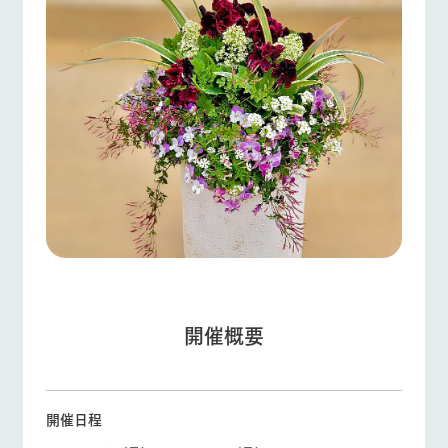
フラワー
動物とふ
アクティ
ガーデン
れあう
ビティ／
体験
ArkFarm Wedding
花のある美しい
触れて、感じ
ツリーハウスや
自然環境の中、
て、学ぶ。館ヶ
各種体験教室な
季節の移り変わ
森の雄大な自然
牧場トップ
今日の牧場
牧場の楽しみ方
ど、楽しみなが
りを存分に味わ
なかで動物とふ
お知らせ
ら学べる様々な
う
れあう
アクティビティ
ブログ
営業時
間・料金
レストラ
ショップ
牧場マッ
お問い合わせ・資料請求
イベント/フェア
レストラン/BBQ
フラワーガーデン
ン
／お買い
プ
交通アク
物
生産品カタログ・資料DL
セス
牧場の生産品を
牧場マップのダ
丹精込めて育て
知り尽くした料
ウンロード
English (Google Translate)
よくいた
だく質問
た生産品をはじ
理人が腕を振
め、牧場産の逸
い、ビュッフェ
団体のお
動物とふれあう
アクティビティ/体験
ショップ/お買い物
品を取り揃えた
スタイルで提供
開催概要
客様へ
店舗
ネットショップ
ペットを
お連れの
周遊バス
お客様へ
開催日程
お問い合
牧場マップを見る
周遊バス
牧場内を巡る周
わせ・資
遊バスのご案内
料請求