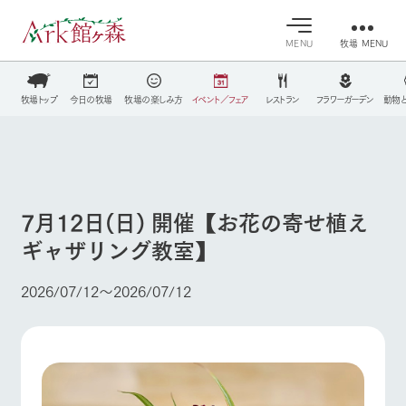
MENU
牧場 MENU
30°c
/
22°c
30°c
/
22°c
牧場トップ
今日の牧場
牧場の楽しみ方
イベント／フェア
レストラン
フラワーガーデン
動物
営業時間・料金
8/7
8/7
2026
2026
(金)
牧場へ行
(金)
よく見られている情報
交通アクセス
く
よくあるご質問
今日の牧
イベン
牧場の楽
ホーム
団体のお客様へ
場・営業
ト/フェ
しみ方
案内
ア
7月12日(日) 開催【お花の寄せ植え
ペットをお連れのお客様へ
牧場スタッフが
ギャザリング教室】
Ark館ヶ森について
本日の営業時間
Ark館ヶ森で開
お問い合わせ
季節ごとの楽し
や牧場の天気、
催しているイベ
み方やシーン別
ガーデンの開花
ント・フェアの
の楽しみ方をナ
2026/07/12〜2026/07/12
状況などを毎日
情報やスケジュ
牧場に行く
ビゲート
更新
ール
私たちの取り組み
施設・体験情報
生産品を見る