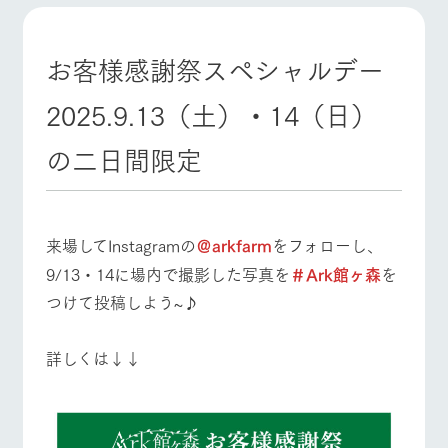
施設・体験情報
牧場トップ
今日の牧場
牧場の楽しみ方
ArkFarm Wedding
フラワー
動物とふ
アクティ
お客様感謝祭スペシャルデー
ガーデン
れあう
ビティ／
体験
2025.9.13（土）・14（日）
花のある美しい
触れて、感じ
ツリーハウスや
自然環境の中、
て、学ぶ。館ヶ
お知らせ
各種体験教室な
季節の移り変わ
森の雄大な自然
の二日間限定
イベント/フェア
レストラン/BBQ
フラワーガーデン
ど、楽しみなが
りを存分に味わ
なかで動物とふ
ブログ
ら学べる様々な
う
れあう
アクティビティ
お問い合わせ・資料請求
営業時
生産品カタログ・資料DL
間・料金
レストラ
ショップ
牧場マッ
来場してInstagramの
＠arkfarm
をフォローし、
動物とふれあう
アクティビティ/体験
ショップ/お買い物
ン
／お買い
プ
交通アク
9/13・14に場内で撮影した写真を
＃Ark館ヶ森
を
English (Google Translate)
物
セス
牧場の生産品を
牧場マップのダ
つけて投稿しよう~♪
丹精込めて育て
知り尽くした料
ウンロード
よくいた
だく質問
た生産品をはじ
理人が腕を振
ネットショップ
め、牧場産の逸
い、ビュッフェ
詳しくは↓↓
団体のお
牧場マップを見る
周遊バス
品を取り揃えた
スタイルで提供
客様へ
店舗
ペットを
お連れの
周遊バス
お客様へ