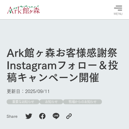
MENU
30°c
/
22°c
30°c
/
22°c
8/8
8/8
2026
2026
(土)
(土)
Ark館ヶ森お客様感謝祭
牧場へ行
よく見られている情報
Instagramフォロー＆投
く
ホーム
今日の牧
イベン
牧場の楽
稿キャンペーン開催
場・営業
ト/フェ
しみ方
Ark館ヶ森について
案内
ア
牧場スタッフが
本日の営業時間
Ark館ヶ森で開
季節ごとの楽し
更新日：2025/09/11
牧場に行く
や牧場の天気、
催しているイベ
み方やシーン別
ガーデンの開花
ント・フェアの
の楽しみ方をナ
重要なお知らせ
お知らせ
牧場からのお知らせ
状況などを毎日
情報やスケジュ
ビゲート
更新
ール
私たちの取り組み
Share
生産品を見る