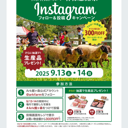
お問い合
牧場内を巡る周
わせ・資
遊バスのご案内
営業時間・料金
交通アクセス
料請求
個人情報取扱いについて
よくあるご質問
団体のお客様へ
ペットをお連れの
お問い合わせ
お客様へ