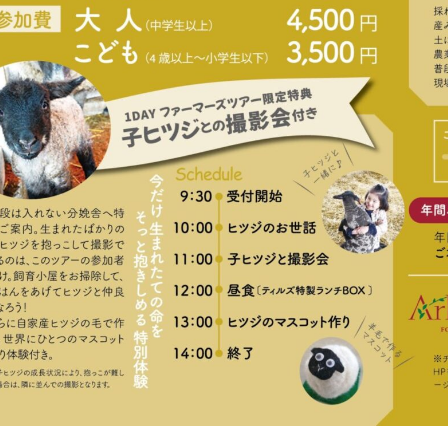
牧場に行く
私たちの取
今日の牧場
育てる
森について
館ヶ森エリアについて
つくる
イベント
つなげる
の想い
牧場の楽しみ方
循環する
Ark館ヶ森
フラワーガーデン
に向けて
動物とふれあう
生産品を見
アクティビティ・体験
レストラン
トリー映像
生産品一覧
ショップ／お買い物
館ヶ森高原豚
牧場マップ
生産品への想
周遊バスのご案内
Arkfarm Wed
営業時間・料金