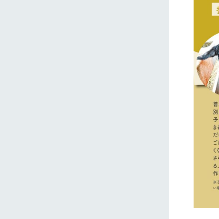
ホーム
Ark館ヶ
わたしたち
1Pでわかる
農業の未来
企業情報
事業一覧
50周年ヒス