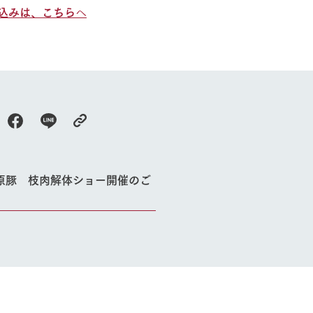
込みは、こちら
へ
アクセス
Arkfarm 
ペットをお連れのお客様へ
よくいただく質問
原豚 枝肉解体ショー開催のご