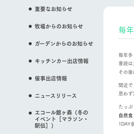
花のある美しい自
重要なお知らせ
わりを存分に味わ
営業時間・料金
イベント/フェア
牧場からのお知らせ
交通アクセス
レストラン
毎年
よくいただく質問
牧場の生産品を知
ガーデンからのお知らせ
い、ビュッフェス
団体のお客様へ
50周年ヒスト
動物とふれあう
毎年多
周遊バス
ペットをお連れのお客様へ
キッチンカー出店情報
普段は
アークグループの
記念し、これま
お問い合わせ・資料請求
牧場内を巡る周遊
その後
とめた映像を制
催事出店情報
た。（動画サイ
牧場マップを見る
間近で
思わず
ニュースリリース
たっぷ
エコール館ヶ森（冬の
自然食
イベント［マラソン・
営業時間・料金
交通アクセス
1DA
駅伝］）