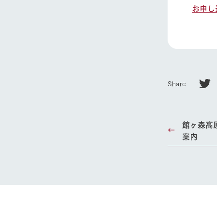
お申し
Share
館ヶ森高
案内