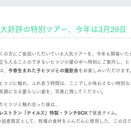
然環境の中、季節の移り変
触れて、感じて、学ぶ。館ヶ森の雄大な
う
なかで動物とふれあう
レストラン/BBQ
ショップ／お買い物
大好評の特別ツアー、今年は3月29日
り尽くした料理人が腕を振
丹精込めて育てた生産品をはじめ、牧場
タイルで提供
逸品を取り揃えた店舗
リー映像
アクティビティ/体験
くの方にご参加いただいている人気ツアーを、今年も開催いた
立ち入ることのできないヒツジ小屋の中へ特別にご案内し、ヒ
創業50周年を
でのあゆみをま
バスのご案内
は、
今春生まれた子ヒツジとの撮影会
をお楽しみいただけます
作いたしまし
トが開きます）
周遊バス
ヒツジに触れ、ふれあう時間は、ここでしか味わえない特別な
笑顔になる愛らしい姿を、写真に残してください。
りヒツジと触れ合った後は、
レストラン「テイルズ」特製・ランチBOX
で昼食タイム。
よくあるご質問
団体のお客様へ
ペ
Y参加者限定として、牧場の食材をふんだんに使用した、この日