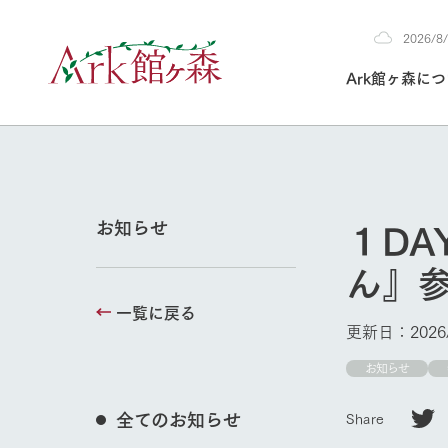
2026/
2026
Ark館ヶ森に
8/5
30°c
/
22°c
2026
(水)
Ark館ヶ森について
私たちの取り組み
生産品を見る
牧場へ行く
よく見られて
１DA
お知らせ
今日の牧場
ん』
本日の営業時間や
花状況などを毎日
一覧に戻る
1Pでわかる A
育てる
館ヶ森高原豚
更新日：2026/
私たちの創業ス
環境を整え、
岩手県館ヶ森地
お知らせ
施設・体験情
事業領域・取り
豊かな命を育む
の中、徹底した
トピックを取り上
しい衛生管理の
わかりやすくご
て育てています。
牧場トップ
全てのお知らせ
Share
フラワーガ