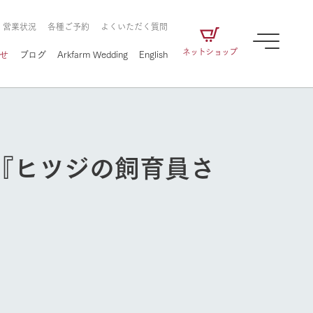
・営業状況
各種ご予約
よくいただく質問
ネットショップ
せ
ブログ
Arkfarm Wedding
English
6『ヒツジの飼育員さ
牧場の楽しみ方
ェアの
牧場スタッフが季節ごとの楽しみ方やシーン
別の楽しみ方をナビゲート
に向けて
想い
企業情報
循環する
をはじめ、私たちが
届け、
の食品はすべて、「家
1972年から時代の変革とともに
この地で挑んできた
農業のために推進し
を描く
て食べさせられるも
歩んできたArk館ヶ森のヒストリ
循環型農業のかたち
の取り組みをご紹介
る」という一貫した
ーや会社概要など、株式会社ア
で作られています。
ークにまつわる情報をご紹介し
牧場の楽しみ方
アクティビティ／体験
ます。