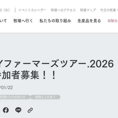
8/5（水）
イベントカレンダー
牧場へのアクセス
牧場マップ
今日の牧場
/8/5（水）
ついて
牧場へ行く
私たちの取り組み
生産品を見る
お知ら
いる情報
Yファーマーズツアー.202
・営業案内
イベント/フェア
参加者募集！！
牧場の天気、ガーデンの開
Ark館ヶ森で開催しているイベント・フ
更新
情報やスケジュール
rk館ヶ森
わたしたちの想い
つくる
生産品一覧
農業の未来
つなげる
生産品への
01/22
トーリーから、
域の豊かな自然
生きることは食べること。「食
おいしさと安心を、
健やかで笑顔溢れる毎日のため
循環型農業
食を人々に
Ark館ヶ森
牧場からのお知らせ
動物とふれあう
報
組みまで、関連
こだわりと、厳
はいのち」の理念に込められた
まっすぐにつくる
に、安全・安心で高品質なもの
持続可能な
未来への輪
族に安心し
げながら1Pで
元、愛情を込め
想いや、農業を未来につなぐた
だけをつくっています。
ている3つ
のだけを作
紹介します。
めの使命をお伝えします。
します。
信念のもと
今日の牧場
ーデン
動物とふれあう