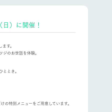
自然
ツリーハウスや各種体験教室など、楽しみな
がら学べる様々なアクティビティ
フラワーガーデン
牧場マップ
（日）に開催！
産の
牧場マップのダウンロード
ショップ/お買い物
します。
ツジのお世話を体験。
。
ひととき。
ットをお連れの
お客様へ
お問い合わせ
だけの特別メニューをご用意しています。